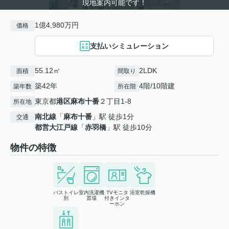
現地案内可能です！
1億4,980万円
価格
支払いシミュレーション
55.12㎡
2LDK
面積
間取り
築42年
4階/10階建
築年数
所在階
東京都
港区
麻布十番
２丁目1-8
所在地
南北線
「
麻布十番
」駅 徒歩1分
交通
都営大江戸線
「
赤羽橋
」駅 徒歩10分
物件の特徴
バストイレ
室内洗濯機
TVモニタ
浴室乾燥機
別
置場
付きインタ
ーホン