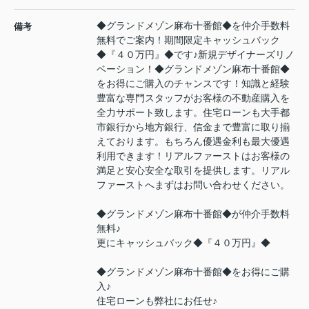
◆グランドメゾン麻布十番館◆を仲介手数料
備考
無料でご案内！期間限定キャッシュバック
◆『４０万円』◆です♪新規デザイナーズリノ
ベーション！◆グランドメゾン麻布十番館◆
をお得にご購入のチャンスです！知識と経験
豊富な専門スタッフがお客様の不動産購入を
全力サポート致します。住宅ローンも大手都
市銀行から地方銀行、信金まで豊富に取り揃
えております。もちろん優遇金利も最大優遇
利用できます！リアルファーストはお客様の
満足と安心安全な取引を提供します。リアル
ファーストへまずはお問い合わせください。
◆グランドメゾン麻布十番館◆が仲介手数料
無料♪
更にキャッシュバック◆『４０万円』◆
◆グランドメゾン麻布十番館◆をお得にご購
入♪
住宅ローンも弊社にお任せ♪