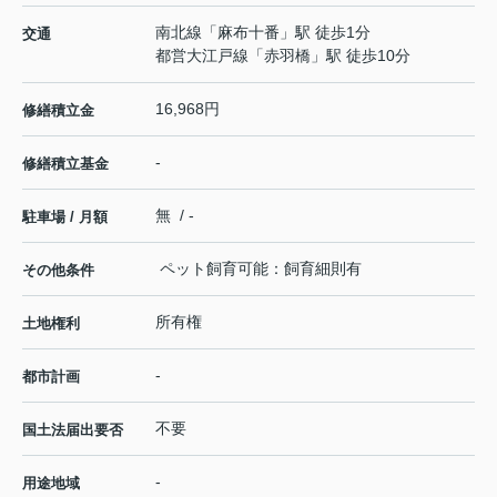
南北線
「
麻布十番
」駅 徒歩1分
交通
都営大江戸線
「
赤羽橋
」駅 徒歩10分
16,968円
修繕積立金
-
修繕積立基金
無 / -
駐車場 / 月額
ペット飼育可能：飼育細則有
その他条件
所有権
土地権利
-
都市計画
不要
国土法届出要否
-
用途地域