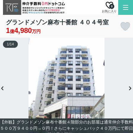
0
お気に入り
グランドメゾン麻布十番館 ４０４号室
1
4,980
億
万円
1
/
14
【外観】グランドメゾン麻布十番館４階部分のお部屋は通常仲介手数料
５００万９４００円→０円！さらにキャッシュバック４０万円にて即日