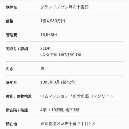
グランドメゾン麻布十番館
物件名
1億4,980万円
価格
16,968円
管理費
2LDK
間取り / 詳細
LDK
/
洋室 1室
/
洋室 1室
東
向き
1983年9月 (築42年)
築年月
中古マンション / 鉄骨鉄筋コンクリート
種別 / 建物構造
4階 / 10階建 地下1階
所在階 / 階建
東京都
港区
麻布十番
２丁目1-8
所在地