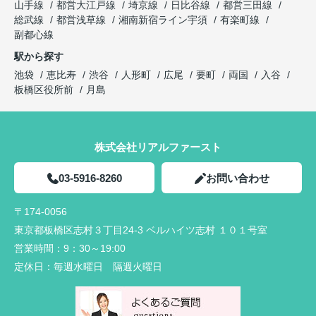
山手線
都営大江戸線
埼京線
日比谷線
都営三田線
総武線
都営浅草線
湘南新宿ライン宇須
有楽町線
副都心線
駅から探す
池袋
恵比寿
渋谷
人形町
広尾
要町
両国
入谷
板橋区役所前
月島
株式会社リアルファースト
03-5916-8260
お問い合わせ
〒174-0056
東京都板橋区志村３丁目24-3 ベルハイツ志村 １０１号室
営業時間：
9：30～19:00
定休日：
毎週水曜日 隔週火曜日