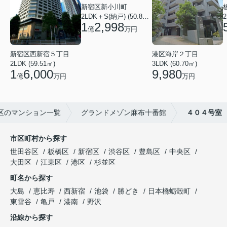
新宿区新小川町
2LDK＋S(納戸) (50.88㎡)
2
1
2,998
億
万円
新宿区西新宿５丁目
港区海岸２丁目
2LDK (59.51㎡)
3LDK (60.70㎡)
1
6,000
9,980
億
万円
万円
区のマンション一覧
グランドメゾン麻布十番館
４０４号室
市区町村から探す
世田谷区
板橋区
新宿区
渋谷区
豊島区
中央区
大田区
江東区
港区
杉並区
町名から探す
大島
恵比寿
西新宿
池袋
勝どき
日本橋蛎殻町
東雪谷
亀戸
港南
野沢
沿線から探す