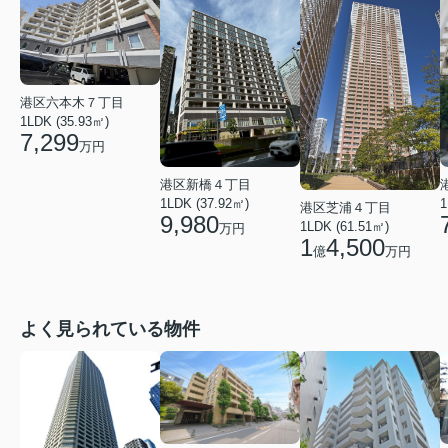
港区六本木７丁目
1LDK (35.93㎡)
7,299
万円
港区新橋４丁目
1
1LDK (37.92㎡)
港区芝浦４丁目
9,980
1LDK (61.51㎡)
万円
1
4,500
億
万円
よく見られている物件