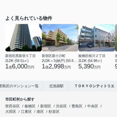
よく見られている物件
新宿区西新宿５丁目
新宿区新小川町
板橋区桜川２丁目
2LDK (59.51㎡)
2LDK＋S(納戸) (50.88㎡)
2LDK (54.98㎡)
3
1
6,000
1
2,998
5,390
億
万円
億
万円
万円
豊島区のマンション一覧
北池袋駅
ＴＯＫＹＯシティトリエ
市区町村から探す
世田谷区
板橋区
新宿区
渋谷区
豊島区
中央区
大田区
江東区
港区
杉並区