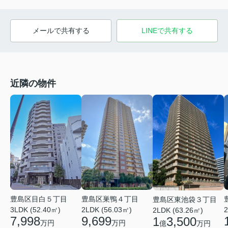
メールで共有する
LINEで共有する
近隣の物件
豊島区目白５丁目
豊島区巣鴨４丁目
豊島区東池袋３丁目
3LDK (52.40㎡)
2LDK (56.03㎡)
2
2LDK (63.26㎡)
7,998
9,699
1
3,500
万円
万円
億
万円