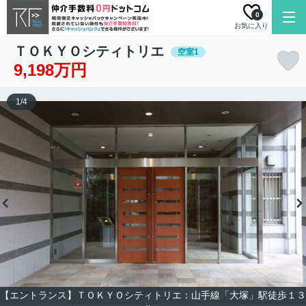
0
お気に入り
ＴＯＫＹＯシティトリエ
空室1
9,198万円
1
/
4
【エントランス】ＴＯＫＹＯシティトリエ：山手線「大塚」駅徒歩１３