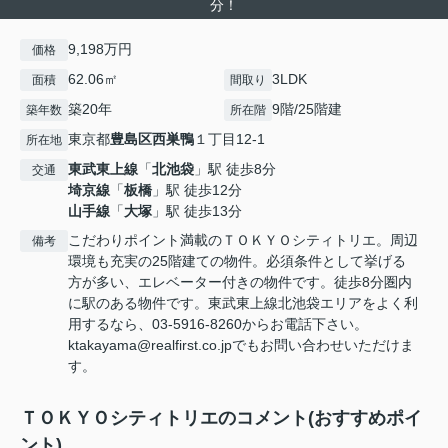
分！
9,198万円
価格
62.06㎡
3LDK
面積
間取り
築20年
9階/25階建
築年数
所在階
東京都
豊島区
西巣鴨
１丁目12-1
所在地
東武東上線
「
北池袋
」駅 徒歩8分
交通
埼京線
「
板橋
」駅 徒歩12分
山手線
「
大塚
」駅 徒歩13分
こだわりポイント満載のＴＯＫＹＯシティトリエ。周辺
備考
環境も充実の25階建ての物件。必須条件として挙げる
方が多い、エレベーター付きの物件です。徒歩8分圏内
に駅のある物件です。東武東上線北池袋エリアをよく利
用するなら、03-5916-8260からお電話下さい。
ktakayama@realfirst.co.jpでもお問い合わせいただけま
す。
ＴＯＫＹＯシティトリエのコメント(おすすめポイ
ント)