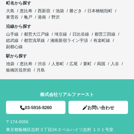
町名から探す
大島
恵比寿
西新宿
池袋
勝どき
日本橋蛎殻町
東雪谷
亀戸
港南
野沢
沿線から探す
山手線
都営大江戸線
埼京線
日比谷線
都営三田線
総武線
都営浅草線
湘南新宿ライン宇須
有楽町線
副都心線
駅から探す
池袋
恵比寿
渋谷
人形町
広尾
要町
両国
入谷
板橋区役所前
月島
株式会社リアルファースト
03-5916-8260
お問い合わせ
〒174-0056
東京都板橋区志村３丁目24-3 ベルハイツ志村 １０１号室