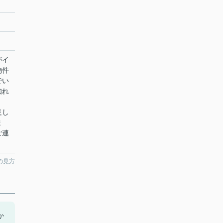
がイ
物件
でい
知れ
足し
ま
ご連
の見方
か