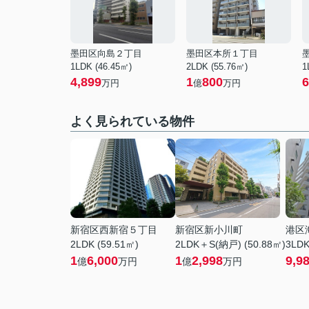
墨田区向島２丁目
墨田区本所１丁目
1LDK (46.45㎡)
2LDK (55.76㎡)
1
4,899
1
800
6
万円
億
万円
よく見られている物件
新宿区西新宿５丁目
新宿区新小川町
港区
2LDK (59.51㎡)
2LDK＋S(納戸) (50.88㎡)
3LDK
1
6,000
1
2,998
9,9
億
万円
億
万円