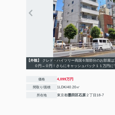
【外観】
クレド・ハイツリー両国６階部分のお部屋は
０円→０円！さらにキャッシュバック１１万円に
4,099万円
価格
1LDK/40.20㎡
間取り/面積
東京都
墨田区
石原
２丁目18-7
所在地