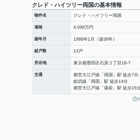
クレド・ハイツリー両国の基本情報
物件名
クレド・ハイツリー両国
価格
4,099万円
築年月
1988年1月（築38年）
総戸数
13戸
所在地
東京都
墨田区
石原
２丁目18-7
交通
都営大江戸線
「
両国
」駅 徒歩7分
総武線
「
両国
」駅 徒歩14分
都営大江戸線
「
蔵前
」駅 徒歩15