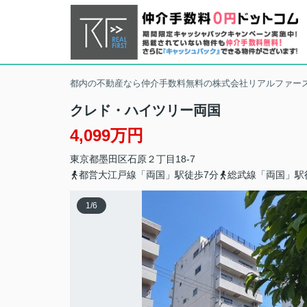
都内の不動産なら仲介手数料無料の株式会社リアルファー
クレド・ハイツリー両国
4,099万円
東京都
墨田区
石原
２丁目18-7
都営大江戸線「両国」駅徒歩7分
総武線「両国」駅
1
/
6