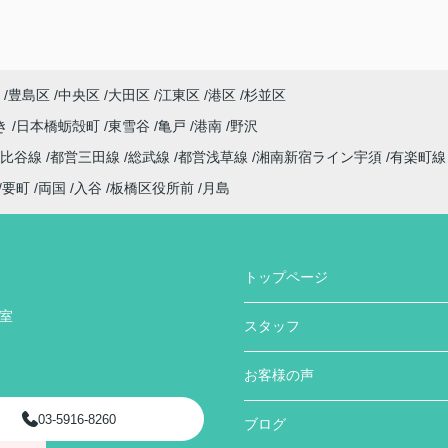
豊島区
中央区
大田区
江東区
港区
杉並区
き
日本橋蛎殻町
東雪谷
亀戸
港南
野沢
日比谷線
都営三田線
総武線
都営浅草線
湘南新宿ライン宇須
有楽町
要町
両国
入谷
板橋区役所前
月島
トップページ
号室
スタッフ
お客様の声
03-5916-8260
ブログ