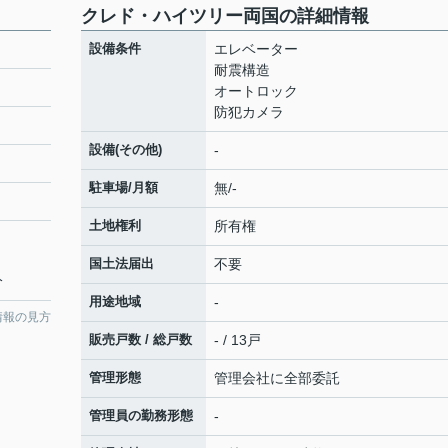
クレド・ハイツリー両国の詳細情報
設備条件
エレベーター
耐震構造
オートロック
防犯カメラ
設備(その他)
-
駐車場/月額
無/-
土地権利
所有権
国土法届出
不要
分
用途地域
-
情報の見方
販売戸数 / 総戸数
- / 13戸
管理形態
管理会社に全部委託
管理員の勤務形態
-