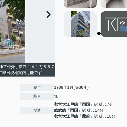
通常仲介手数料１４１万８６７
て即日現地案内可能です！
1988年1月(築38年)
築年
無
駐車
都営大江戸線
「
両国
」駅 徒歩7分
総武線
「
両国
」駅 徒歩14分
交通
都営大江戸線
「
蔵前
」駅 徒歩15分