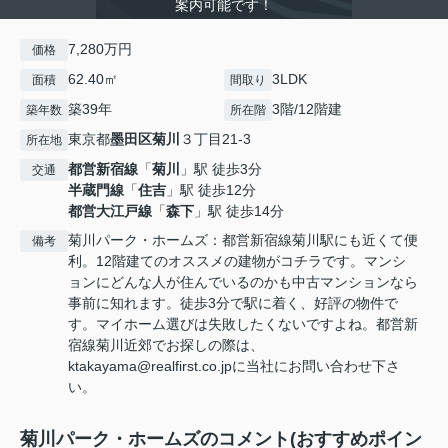
案内可能です！
7,280万円
価格
62.40㎡
3LDK
面積
間取り
築39年
3階/12階建
築年数
所在階
東京都
墨田区
菊川
３丁目21-3
所在地
都営新宿線
「
菊川
」駅 徒歩3分
交通
半蔵門線
「
住吉
」駅 徒歩12分
都営大江戸線
「
森下
」駅 徒歩14分
菊川パーク・ホームズ：都営新宿線菊川駅にも近くて便
備考
利。12階建てのオススメの建物がコチラです。マンシ
ョンにどんな人が住んでいるのかも中古マンションなら
事前に知れます。徒歩3分で駅に着く、好評の物件で
す。マイホーム選びは失敗したくないですよね。都営新
宿線菊川近郊でお探しの際は、
ktakayama@realfirst.co.jpに当社にお問い合わせ下さ
い。
菊川パーク・ホームズのコメント(おすすめポイン