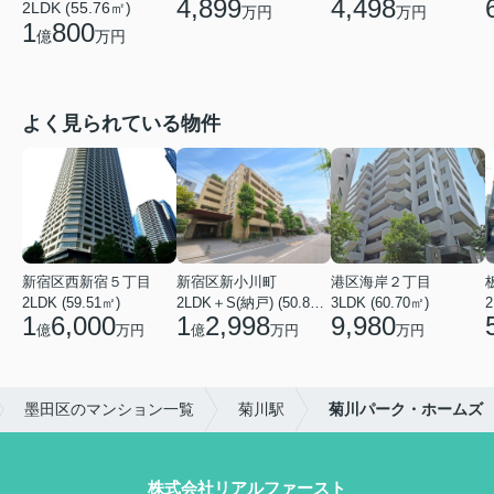
4,899
4,498
2LDK (55.76㎡)
万円
万円
1
800
億
万円
よく見られている物件
新宿区西新宿５丁目
新宿区新小川町
港区海岸２丁目
2LDK (59.51㎡)
2LDK＋S(納戸) (50.88㎡)
3LDK (60.70㎡)
2
1
6,000
1
2,998
9,980
億
万円
億
万円
万円
墨田区のマンション一覧
菊川駅
菊川パーク・ホームズ
株式会社リアルファースト