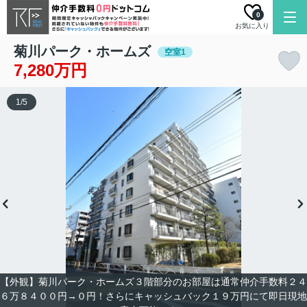
0
お気に入り
菊川パーク・ホームズ
空室1
7,280万円
1
/
5
【外観】菊川パーク・ホームズ３階部分のお部屋は通常仲介手数料２４
６万８４００円→０円！さらにキャッシュバック１９万円にて即日現地