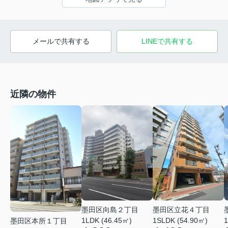
メールで共有する
LINEで共有する
近隣の物件
墨田区向島２丁目
墨田区立花４丁目
1LDK (46.45㎡)
1SLDK (54.90㎡)
1
墨田区本所１丁目