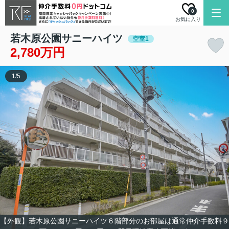
0
お気に入り
若木原公園サニーハイツ
空室1
2,780万円
1
/
5
【外観】若木原公園サニーハイツ６階部分のお部屋は通常仲介手数料９