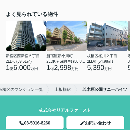
よく見られている物件
新宿区西新宿５丁目
新宿区新小川町
板橋区桜川２丁目
2LDK (59.51㎡)
2LDK＋S(納戸) (50.88㎡)
2LDK (54.98㎡)
3
1
6,000
1
2,998
5,390
億
万円
億
万円
万円
板橋区のマンション一覧
上板橋駅
若木原公園サニーハイツ
株式会社リアルファースト
03-5916-8260
お問い合わせ