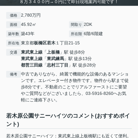
８万３４００円→０円にて即日現地案内可能です！
2,780万円
価格
45.92㎡
2DK
面積
間取り
築43年
6階/6階建
築年数
所在階
東京都
板橋区
若木
１丁目21-15
所在地
東武東上線
「
上板橋
」駅 徒歩8分
交通
東武東上線
「
東武練馬
」駅 徒歩13分
都営三田線
「
志村三丁目
」駅 徒歩28分
中古でありながら、綺麗で機能的な設備のあるマンショ
備考
ンです。エレベーター付き物件です。物件から駅まで徒
歩8分です。不動産のことでリアルファーストにご要望
やご質問などがございましたら、03-5916-8260へお気
軽にご連絡下さい。
若木原公園サニーハイツのコメント(おすすめポイ
ント)
若木原公園サニーハイツ：東武東上線上板橋駅にも近くて便利。