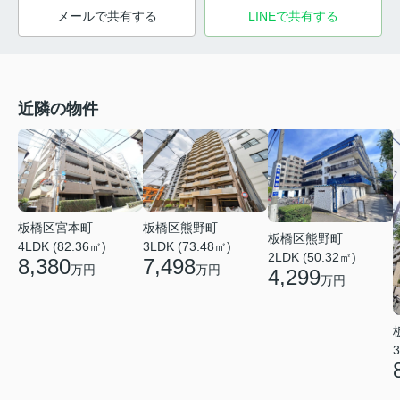
メールで共有する
LINEで共有する
近隣の物件
板橋区熊野町
板橋区宮本町
板橋区熊野町
3LDK (73.48㎡)
4LDK (82.36㎡)
2LDK (50.32㎡)
7,498
8,380
万円
万円
4,299
万円
3