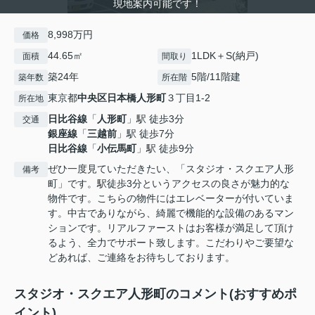
現地案内可能です！
8,998万円
価格
44.65㎡
1LDK＋S(納戸)
面積
間取り
築24年
5階/11階建
築年数
所在階
東京都
中央区
日本橋人形町
３丁目1-2
所在地
日比谷線
「
人形町
」駅 徒歩3分
交通
銀座線
「
三越前
」駅 徒歩7分
日比谷線
「
小伝馬町
」駅 徒歩9分
ぜひ一度見ていただきたい、「スタジオ・スクエア人形
備考
町」です。駅徒歩3分というアクセスの良さが魅力的な
物件です。こちらの物件にはエレベーターが付いていま
す。中古でありながら、綺麗で機能的な設備のあるマン
ションです。リアルファーストはお客様が満足して頂け
るよう、全力でサポート致します。こだわりやご要望な
どあれば、ご連絡をお待ちしております。
スタジオ・スクエア人形町のコメント(おすすめポ
イント)