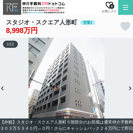
0
お気に入り
スタジオ・スクエア人形町
空室1
8,998万円
1
/
12
【外観】スタジオ・スクエア人形町５階部分のお部屋は通常仲介手数料
３０３万５３４０円→０円！さらにキャッシュバック２４万円にて即日