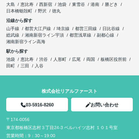
大島
恵比寿
西新宿
池袋
東雪谷
港南
勝どき
日本橋蛎殻町
野沢
徳丸
沿線から探す
山手線
都営大江戸線
埼京線
都営三田線
日比谷線
総武線
湘南新宿ライン宇須
都営浅草線
副都心線
湘南新宿ライン高海
駅から探す
池袋
恵比寿
渋谷
人形町
広尾
両国
板橋区役所前
田町
三田
入谷
株式会社リアルファースト
03-5916-8260
お問い合わせ
〒174-0056
東京都板橋区志村３丁目24-3 ベルハイツ志村 １０１号室
営業時間：
9：30～19:00