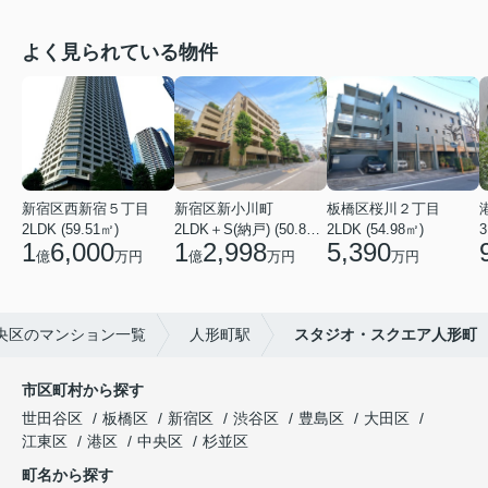
よく見られている物件
新宿区西新宿５丁目
新宿区新小川町
板橋区桜川２丁目
2LDK (59.51㎡)
2LDK＋S(納戸) (50.88㎡)
2LDK (54.98㎡)
3
1
6,000
1
2,998
5,390
億
万円
億
万円
万円
央区のマンション一覧
人形町駅
スタジオ・スクエア人形町
市区町村から探す
世田谷区
板橋区
新宿区
渋谷区
豊島区
大田区
江東区
港区
中央区
杉並区
町名から探す