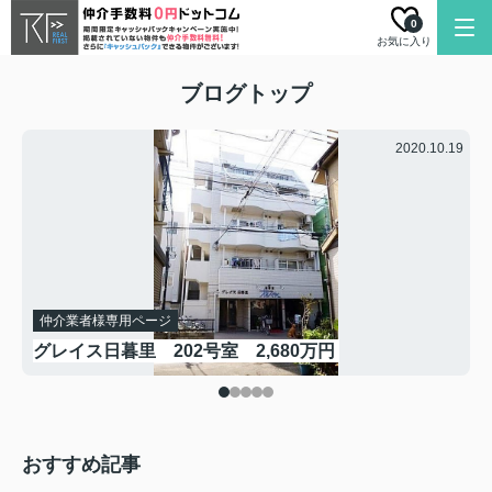
0
お気に入り
ブログトップ
.16
2020.10.19
仲介業者様専用ページ
グレイス日暮里 202号室 2,680万円
おすすめ記事