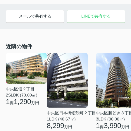
メールで共有する
LINEで共有する
近隣の物件
中央区佃２丁目
2SLDK (70.60㎡)
1
1,290
億
万円
中央区日本橋蛎殻町２丁目
中央区勝どき３丁
1LDK (40.67㎡)
3LDK (90.00㎡)
8,299
1
3,990
万円
億
万円