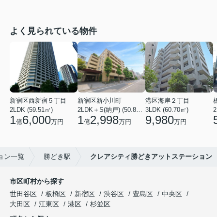
よく見られている物件
新宿区西新宿５丁目
新宿区新小川町
港区海岸２丁目
2LDK (59.51㎡)
2LDK＋S(納戸) (50.88㎡)
3LDK (60.70㎡)
2
1
6,000
1
2,998
9,980
億
万円
億
万円
万円
ョン一覧
勝どき駅
クレアシティ勝どきアットステーション
市区町村から探す
世田谷区
板橋区
新宿区
渋谷区
豊島区
中央区
大田区
江東区
港区
杉並区