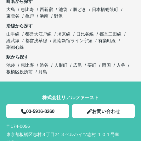
町名から探す
大島
恵比寿
西新宿
池袋
勝どき
日本橋蛎殻町
東雪谷
亀戸
港南
野沢
沿線から探す
山手線
都営大江戸線
埼京線
日比谷線
都営三田線
総武線
都営浅草線
湘南新宿ライン宇須
有楽町線
副都心線
駅から探す
池袋
恵比寿
渋谷
人形町
広尾
要町
両国
入谷
板橋区役所前
月島
株式会社リアルファースト
03-5916-8260
お問い合わせ
〒174-0056
東京都板橋区志村３丁目24-3 ベルハイツ志村 １０１号室