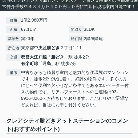
【外観】クレアシティ勝どきアットステーション２階部分のお部屋は通
常仲介手数料４３４万９４００円→０円にて即日現地案内可能です！
1億2,980万円
価格
67.11㎡
3LDK
面積
間取り
築23年
2階/8階建
築年数
所在階
東京都
中央区
勝どき
２丁目1-11
所在地
都営大江戸線
「
勝どき
」駅 徒歩2分
交通
有楽町線
「
月島
」駅 徒歩7分
中古ながらも綺麗な室内と魅力的な住環境のマンション
備考
です。徒歩2分で駅に着く、好評の物件です。多くの方
にとって便利で欠かせない条件でもあるエレベーター付
きの物件です。リアルファーストへのご連絡は03-
5916-8260へお待ちしております。こだわりやご要望な
どあれば、当社にお申し付けください。
クレアシティ勝どきアットステーションのコメン
ト(おすすめポイント)