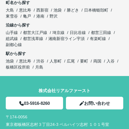
町名から探す
大島
恵比寿
西新宿
池袋
勝どき
日本橋蛎殻町
東雪谷
亀戸
港南
野沢
沿線から探す
山手線
都営大江戸線
埼京線
日比谷線
都営三田線
総武線
都営浅草線
湘南新宿ライン宇須
有楽町線
副都心線
駅から探す
池袋
恵比寿
渋谷
人形町
広尾
要町
両国
入谷
板橋区役所前
月島
株式会社リアルファースト
03-5916-8260
お問い合わせ
〒174-0056
東京都板橋区志村３丁目24-3 ベルハイツ志村 １０１号室