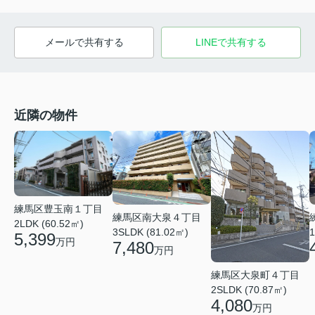
メールで共有する
LINEで共有する
近隣の物件
練馬区豊玉南１丁目
練馬区南大泉４丁目
2LDK (60.52㎡)
3SLDK (81.02㎡)
1
5,399
万円
7,480
万円
練馬区大泉町４丁目
2SLDK (70.87㎡)
4,080
万円