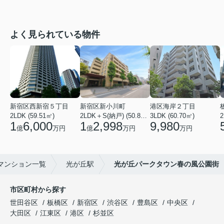
よく見られている物件
新宿区西新宿５丁目
新宿区新小川町
港区海岸２丁目
2LDK (59.51㎡)
2LDK＋S(納戸) (50.88㎡)
3LDK (60.70㎡)
2
1
6,000
1
2,998
9,980
億
万円
億
万円
万円
マンション一覧
光が丘駅
光が丘パークタウン春の風公園街
市区町村から探す
世田谷区
板橋区
新宿区
渋谷区
豊島区
中央区
大田区
江東区
港区
杉並区