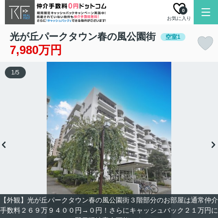
0
お気に入り
光が丘パークタウン春の風公園街
空室1
7,980万円
1
/
5
【外観】光が丘パークタウン春の風公園街３階部分のお部屋は通常仲介
手数料２６９万９４００円→０円！さらにキャッシュバック２１万円に