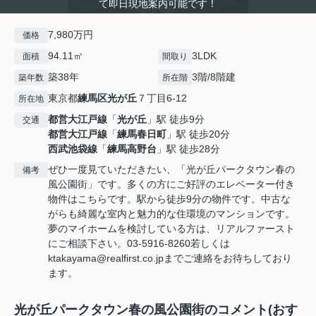
て即日現地案内可能です！
7,980万円
価格
94.11㎡
3LDK
面積
間取り
築38年
3階/8階建
築年数
所在階
東京都
練馬区
光が丘
７丁目6-12
所在地
都営大江戸線
「
光が丘
」駅 徒歩9分
交通
都営大江戸線
「
練馬春日町
」駅 徒歩20分
西武池袋線
「
練馬高野台
」駅 徒歩28分
ぜひ一度見ていただきたい、「光が丘パークタウン春の
備考
風公園街」です。多くの方にご好評のエレベーター付き
物件はこちらです。駅から徒歩9分の物件です。中古な
がらも綺麗な室内と魅力的な住環境のマンションです。
夢のマイホームを検討している方は、リアルファースト
にご相談下さい。03-5916-8260若しくは
ktakayama@realfirst.co.jpまでご連絡をお待ちしており
ます。
光が丘パークタウン春の風公園街のコメント(おす