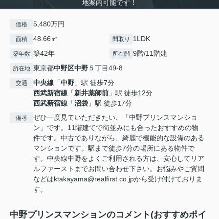
地案内可能です！
5,480万円
価格
48.66㎡
1LDK
面積
間取り
築42年
9階/11階建
築年数
所在階
東京都
中野区
中野
５丁目49-8
所在地
中央線
「
中野
」駅 徒歩7分
交通
西武新宿線
「
新井薬師前
」駅 徒歩12分
西武新宿線
「
沼袋
」駅 徒歩17分
ぜひ一度見ていただきたい、「中野プリンスマンショ
備考
ン」です。11階建てで街並みにも合ったおすすめの物
件です。中古でありながら、綺麗で機能的な設備のある
マンションです。駅まで徒歩7分の場所にある物件で
す。中央線中野をよくご利用される方は、安心してリア
ルファーストまでお問い合わせ下さい。お悩みやご質問
などはktakayama@realfirst.co.jpから受け付けておりま
す。
中野プリンスマンションのコメント(おすすめポイ