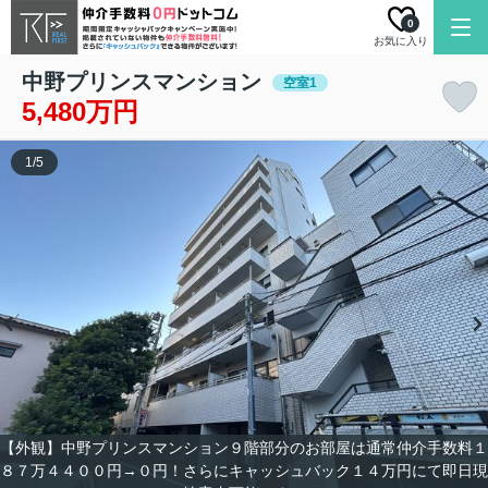
0
お気に入り
中野プリンスマンション
空室1
5,480万円
1
/
5
【外観】中野プリンスマンション９階部分のお部屋は通常仲介手数料１
８７万４４００円→０円！さらにキャッシュバック１４万円にて即日現