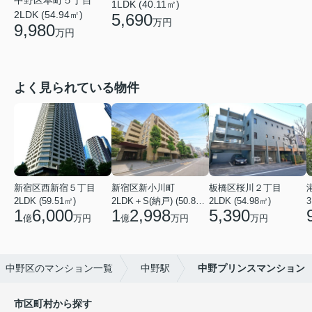
1LDK (40.11㎡)
2LDK (54.94㎡)
5,690
万円
9,980
万円
よく見られている物件
新宿区西新宿５丁目
新宿区新小川町
板橋区桜川２丁目
2LDK (59.51㎡)
2LDK＋S(納戸) (50.88㎡)
2LDK (54.98㎡)
3
1
6,000
1
2,998
5,390
億
万円
億
万円
万円
中野区のマンション一覧
中野駅
中野プリンスマンション
市区町村から探す