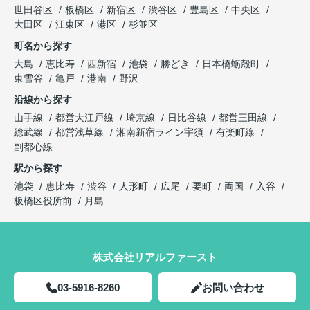
世田谷区
板橋区
新宿区
渋谷区
豊島区
中央区
大田区
江東区
港区
杉並区
町名から探す
大島
恵比寿
西新宿
池袋
勝どき
日本橋蛎殻町
東雪谷
亀戸
港南
野沢
沿線から探す
山手線
都営大江戸線
埼京線
日比谷線
都営三田線
総武線
都営浅草線
湘南新宿ライン宇須
有楽町線
副都心線
駅から探す
池袋
恵比寿
渋谷
人形町
広尾
要町
両国
入谷
板橋区役所前
月島
株式会社リアルファースト
03-5916-8260
お問い合わせ