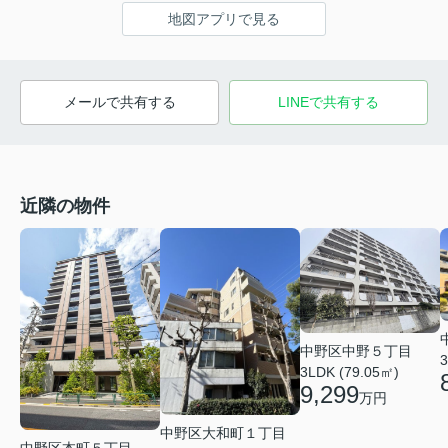
地図アプリで見る
メールで共有する
LINEで共有する
近隣の物件
中野区中野５丁目
3
3LDK (79.05㎡)
9,299
万円
中野区大和町１丁目
中野区本町５丁目