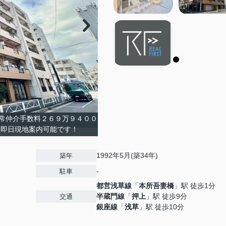
常仲介手数料２６９万９４００
て即日現地案内可能です！
1992年5月(築34年)
築年
-
駐車
都営浅草線
「
本所吾妻橋
」駅 徒歩1分
半蔵門線
「
押上
」駅 徒歩9分
交通
銀座線
「
浅草
」駅 徒歩10分