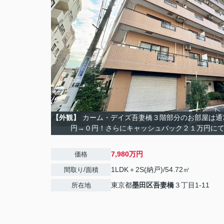
【外観】
カーム・デイズ吾妻橋３階部分のお部屋は通
円→０円！さらにキャッシュバック２１万円に
7,980万円
価格
1LDK＋2S(納戸)/54.72㎡
間取り/面積
東京都
墨田区
吾妻橋
３丁目1-11
所在地