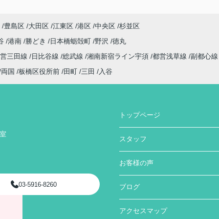
豊島区
大田区
江東区
港区
中央区
杉並区
谷
港南
勝どき
日本橋蛎殻町
野沢
徳丸
都営三田線
日比谷線
総武線
湘南新宿ライン宇須
都営浅草線
副都心
両国
板橋区役所前
田町
三田
入谷
トップページ
号室
スタッフ
お客様の声
03-5916-8260
ブログ
アクセスマップ