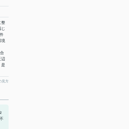
に整
感じ
件
環境
い合
近辺
、是
の見方
タ
の不