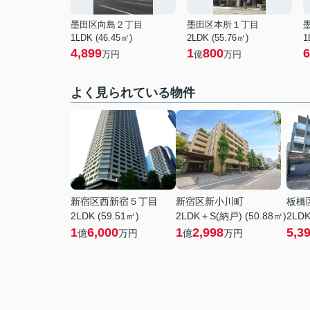
墨田区向島２丁目
墨田区本所１丁目
1LDK (46.45㎡)
2LDK (55.76㎡)
1
4,899
1
800
6
万円
億
万円
よく見られている物件
新宿区西新宿５丁目
新宿区新小川町
板橋
2LDK (59.51㎡)
2LDK＋S(納戸) (50.88㎡)
2LDK
1
6,000
1
2,998
5,3
億
万円
億
万円