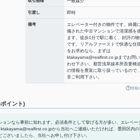
取引態様
一般媒介
引渡し
即時
備考
エレベーター付きの物件です。綺麗
備された中古マンションで清潔感を
ます。徒歩1分で駅に着く、好評の物
です。リアルファーストで快適な住
をお求めなら、まずは
ktakayama@realfirst.co.jpまでお問
わせ下さい。都営浅草線本所吾妻橋
の情報を豊富に取り扱っているので
非ご利用下さい。
情報
ポイント)
ションなら事前に知れます。必須条件として挙げる方が多い、エレベー
yama@realfirst.co.jpから当社へご連絡いただければ、墨田区内
どございましたら、当社へお申し付け下さい。