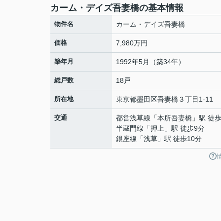
カーム・デイズ吾妻橋の基本情報
物件名
カーム・デイズ吾妻橋
価格
7,980万円
築年月
1992年5月（築34年）
総戸数
18戸
所在地
東京都
墨田区
吾妻橋
３丁目1-11
交通
都営浅草線
「
本所吾妻橋
」駅 徒歩
半蔵門線
「
押上
」駅 徒歩9分
銀座線
「
浅草
」駅 徒歩10分