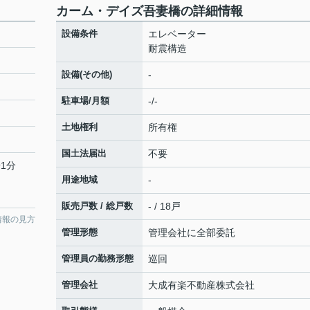
カーム・デイズ吾妻橋の詳細情報
設備条件
エレベーター
耐震構造
設備(その他)
-
駐車場/月額
-/-
土地権利
所有権
国土法届出
不要
1分
用途地域
-
販売戸数 / 総戸数
- / 18戸
情報の見方
管理形態
管理会社に全部委託
管理員の勤務形態
巡回
管理会社
大成有楽不動産株式会社