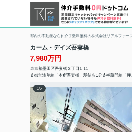
都内の不動産なら仲介手数料無料の株式会社リアルファー
カーム・デイズ吾妻橋
7,980万円
東京都
墨田区
吾妻橋
３丁目1-11
都営浅草線「本所吾妻橋」駅徒歩1分
半蔵門線「押
1
/
5