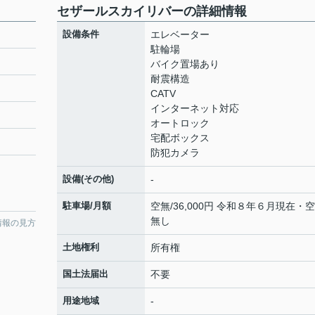
セザールスカイリバーの詳細情報
設備条件
エレベーター
駐輪場
バイク置場あり
耐震構造
CATV
インターネット対応
オートロック
宅配ボックス
防犯カメラ
設備(その他)
-
駐車場/月額
空無/36,000円 令和８年６月現在・
無し
情報の見方
土地権利
所有権
国土法届出
不要
用途地域
-