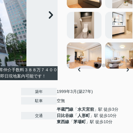
常仲介手数料３８８万７４００
て即日現地案内可能です！
1999年3月(築27年)
築年
空無
駐車
半蔵門線
「
水天宮前
」駅 徒歩3分
日比谷線
「
人形町
」駅 徒歩10分
交通
東西線
「
茅場町
」駅 徒歩10分