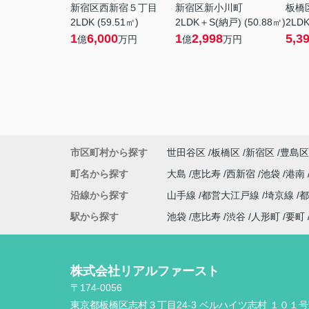
新宿区西新宿５丁目
新宿区新小川町
板橋
2LDK (59.51㎡)
2LDK＋S(納戸) (50.88㎡)
2LDK
1
6,000
1
2,998
5,3
億
万円
億
万円
市区町村から探す
世田谷区
板橋区
新宿区
豊島区
町名から探す
大島
恵比寿
西新宿
池袋
港南
沿線から探す
山手線
都営大江戸線
埼京線
駅から探す
池袋
恵比寿
渋谷
人形町
要町
株式会社リアルファースト
〒174-0056
東京都板橋区志村３丁目24-3 ベルハイツ志村 １０１