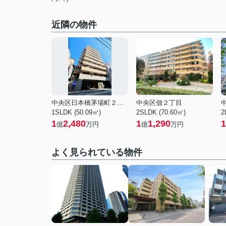
近隣の物件
中央区日本橋茅場町２丁目
中央区佃２丁目
1SLDK (50.09㎡)
2SLDK (70.60㎡)
2
1
2,480
1
1,290
1
億
万円
億
万円
よく見られている物件