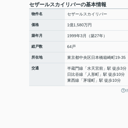
セザールスカイリバーの基本情報
物件名
セザールスカイリバー
価格
1億1,580万円
築年月
1999年3月（築27年）
総戸数
64戸
所在地
東京都
中央区
日本橋箱崎町
19-35
交通
半蔵門線
「
水天宮前
」駅 徒歩3分
日比谷線
「
人形町
」駅 徒歩10分
東西線
「
茅場町
」駅 徒歩10分