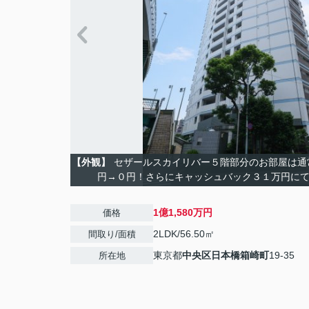
【外観】
セザールスカイリバー５階部分のお部屋は通
円→０円！さらにキャッシュバック３１万円に
1億1,580万円
価格
2LDK/56.50㎡
間取り/面積
東京都
中央区
日本橋箱崎町
19-35
所在地