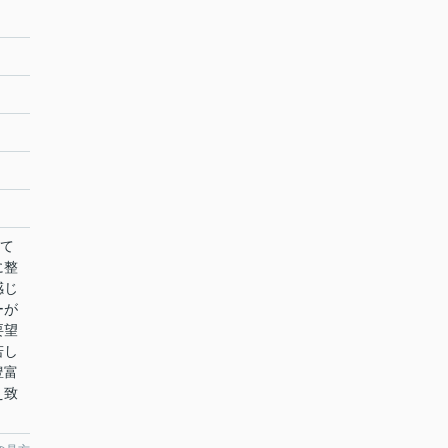
建て
に整
感じ
ーが
要望
若し
豊富
え致