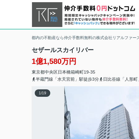
都内の不動産なら仲介手数料無料の株式会社リアルファー
セザールスカイリバー
1億1,580万円
東京都
中央区
日本橋箱崎町
19-35
半蔵門線「水天宮前」駅徒歩3分
日比谷線「人形町
1
/
19