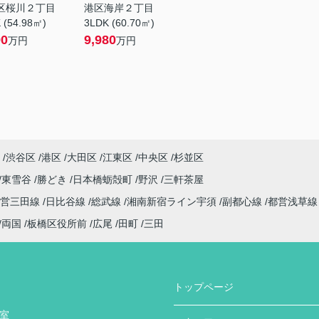
区桜川２丁目
港区海岸２丁目
 (54.98㎡)
3LDK (60.70㎡)
90
9,980
万円
万円
渋谷区
港区
大田区
江東区
中央区
杉並区
東雪谷
勝どき
日本橋蛎殻町
野沢
三軒茶屋
都営三田線
日比谷線
総武線
湘南新宿ライン宇須
副都心線
都営浅草
両国
板橋区役所前
広尾
田町
三田
トップページ
号室