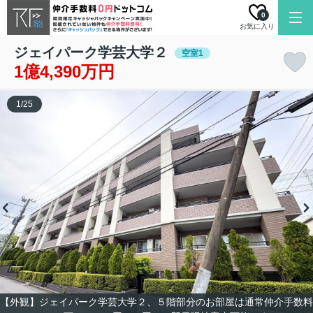
0
お気に入り
ジェイパーク学芸大学２
空室1
1億4,390万円
1
/
25
【外観】ジェイパーク学芸大学２、５階部分のお部屋は通常仲介手数料