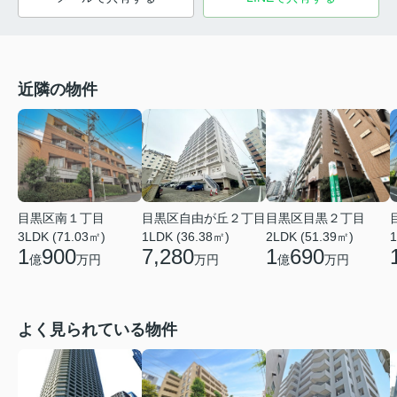
近隣の物件
目黒区目黒２丁目
目黒区自由が丘２丁目
目黒区南１丁目
2LDK (51.39㎡)
1LDK (36.38㎡)
1
3LDK (71.03㎡)
1
690
7,280
1
900
億
万円
万円
億
万円
よく見られている物件