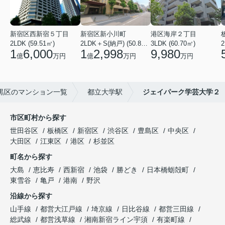
新宿区西新宿５丁目
新宿区新小川町
港区海岸２丁目
2LDK (59.51㎡)
2LDK＋S(納戸) (50.88㎡)
3LDK (60.70㎡)
2
1
6,000
1
2,998
9,980
億
万円
億
万円
万円
黒区のマンション一覧
都立大学駅
ジェイパーク学芸大学２
市区町村から探す
世田谷区
板橋区
新宿区
渋谷区
豊島区
中央区
大田区
江東区
港区
杉並区
町名から探す
大島
恵比寿
西新宿
池袋
勝どき
日本橋蛎殻町
東雪谷
亀戸
港南
野沢
沿線から探す
山手線
都営大江戸線
埼京線
日比谷線
都営三田線
総武線
都営浅草線
湘南新宿ライン宇須
有楽町線