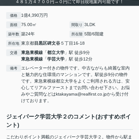
４８１万４７００円→０円にて即日現地案内可能です！
1億4,390万円
価格
75.00㎡
3LDK
面積
間取り
築24年
5階/6階建
築年数
所在階
東京都
目黒区
碑文谷
５丁目16-18
所在地
東急東横線
「
都立大学
」駅 徒歩9分
交通
東急東横線
「
学芸大学
」駅 徒歩12分
エレベーター付きの物件です。中古ながらも綺麗な室内
備考
と魅力的な住環境のマンションです。駅徒歩9分の物件
です。東急東横線都立大学をよくご利用される方は、安
心してリアルファーストまでお問い合わせ下さい。お悩
みやご質問などはktakayama@realfirst.co.jpから受け付
けております。
ジェイパーク学芸大学２のコメント(おすすめポイ
ント)
こだわりポイント満載のジェイパーク学芸大学２。物件から駅ま