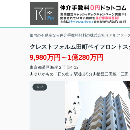
都内の不動産なら仲介手数料無料の株式会社リアルファー
クレストフォルム田町ベイフロントス
9,980万円～1億280万円
東京都
港区
海岸
２丁目4-12
ゆりかもめ「日の出」駅徒歩5分
都営三田線「三田
1
/
13