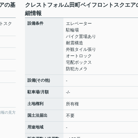
アの基
クレストフォルム田町ベイフロントスクエア
細情報
トスク
設備条件
エレベーター
駐輪場
バイク置場あり
耐震構造
外観タイル張り
オートロック
宅配ボックス
防犯カメラ
設備(その他)
-
駐車場/月額
-/-
土地権利
所有権
情報の見方
国土法届出
不要
用途地域
-