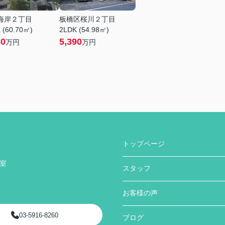
海岸２丁目
板橋区桜川２丁目
 (60.70㎡)
2LDK (54.98㎡)
80
5,390
万円
万円
トップページ
号室
スタッフ
お客様の声
03-5916-8260
ブログ