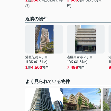
1
280
9,980
億
万円(539.07万円/
万円(543.57万円/
坪)
坪)
近隣の物件
港区芝浦４丁目
港区南麻布２丁目
1LDK (61.51㎡)
1DK (31.84㎡)
1
1
4,500
7,499
9
億
万円
万円
よく見られている物件