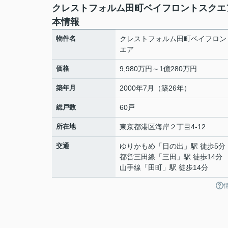
クレストフォルム田町ベイフロントスクエ
本情報
物件名
クレストフォルム田町ベイフロン
エア
価格
9,980万円～1億280万円
築年月
2000年7月（築26年）
総戸数
60戸
所在地
東京都
港区
海岸
２丁目4-12
交通
ゆりかもめ
「
日の出
」駅 徒歩5分
都営三田線
「
三田
」駅 徒歩14分
山手線
「
田町
」駅 徒歩14分