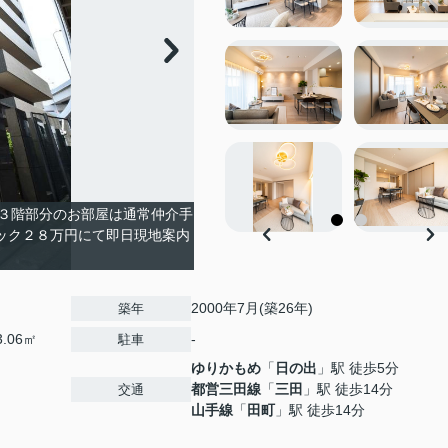
３階部分のお部屋は通常仲介手
ック２８万円にて即日現地案内
2000年7月(築26年)
築年
3.06㎡
-
駐車
ゆりかもめ
「
日の出
」駅 徒歩5分
都営三田線
「
三田
」駅 徒歩14分
交通
山手線
「
田町
」駅 徒歩14分