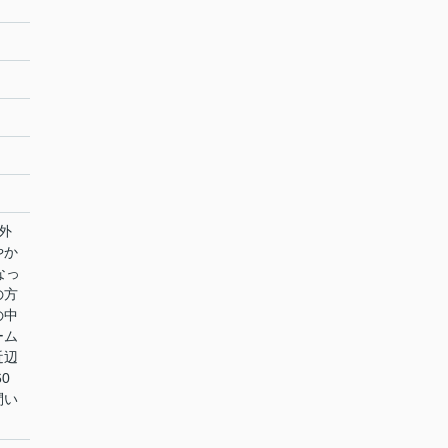
外
やか
なっ
の方
の中
ーム
近辺
0
問い