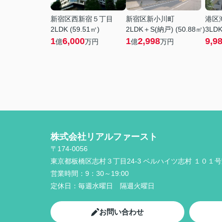
新宿区西新宿５丁目
新宿区新小川町
港区
2LDK (59.51㎡)
2LDK＋S(納戸) (50.88㎡)
3LDK
1
6,000
1
2,998
9,9
億
万円
億
万円
株式会社リアルファースト
〒174-0056
東京都板橋区志村３丁目24-3 ベルハイツ志村 １０１
営業時間：
9：30～19:00
定休日：
毎週水曜日 隔週火曜日
お問い合わせ