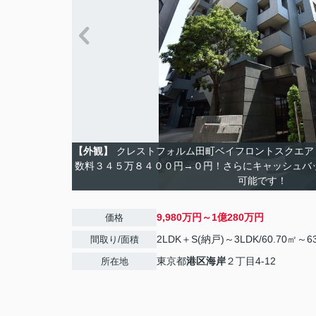
【外観】
クレストフォルム田町ベイフロントスクエア
数料３４５万８４００円→０円！さらにキャッシュバ
可能です！
9,980万円～1億280万円
価格
2LDK＋S(納戸)～3LDK/60.70㎡～6
間取り/面積
東京都
港区
海岸
２丁目4-12
所在地