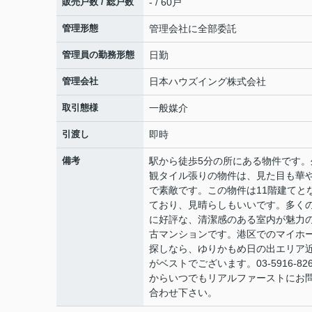
販売戸数 / 総戸数
- / 60戸
管理形態
管理会社に全部委託
管理員の勤務形態
日勤
管理会社
日本ハウズイング株式会社
取引態様
一般媒介
引渡し
即時
備考
駅から徒歩5分の所にある物件です。
観タイル張りの物件は、見た目も華
で素敵です。この物件は11階建てと
ており、見晴らしもいいです。多く
に好評な、清潔感のある室内が魅力
古マンションです。港区でのマイホ
探しなら、ゆりかもめ日の出エリア
がベストでございます。03-5916-826
からいつでもリアルファーストにお
合わせ下さい。