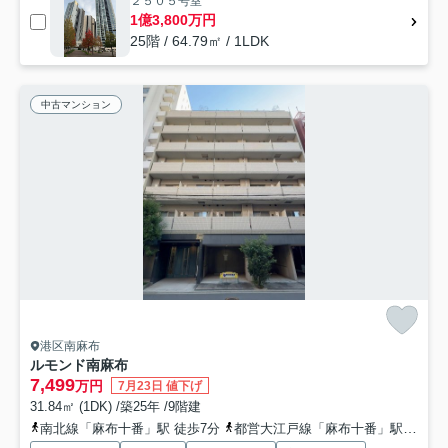
２５０５号室
1億3,800万円
25階 / 64.79㎡ / 1LDK
中古マンション
港区南麻布
ルモンド南麻布
7,499
万円
7月23日 値下げ
31.84㎡ (1DK) /築25年 /9階建
南北線「麻布十番」駅 徒歩7分
都営大江戸線「麻布十番」駅 徒歩7分