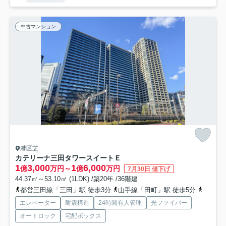
中古マンション
港区芝
カテリーナ三田タワースイートＥ
1
3,000
1
6,000
億
万円～
億
万円
7月30日 値下げ
44.37㎡～53.10㎡ (1LDK) /築20年 /36階建
都営三田線「三田」駅 徒歩3分
山手線「田町」駅 徒歩5分
都営三
エレベーター
耐震構造
24時間有人管理
光ファイバー
オートロック
宅配ボックス