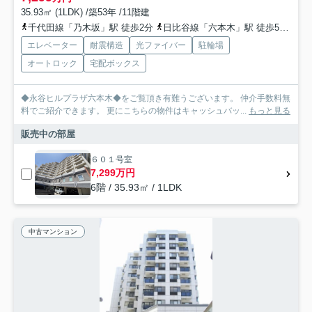
35.93㎡ (1LDK) /築53年 /11階建
千代田線「乃木坂」駅 徒歩2分
日比谷線「六本木」駅 徒歩5分
都
エレベーター
耐震構造
光ファイバー
駐輪場
オートロック
宅配ボックス
◆永谷ヒルプラザ六本木◆をご覧頂き有難うございます。 仲介手数料無
料でご紹介できます。 更にこちらの物件はキャッシュバッ...
もっと見る
販売中の部屋
６０１号室
7,299万円
6階 / 35.93㎡ / 1LDK
中古マンション