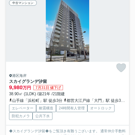
中古マンション
港区海岸
スカイグランデ汐留
9,980
万円
7月31日 値下げ
38.90㎡ (1LDK) /築21年 /21階建
山手線「浜松町」駅 徒歩3分
都営大江戸線「大門」駅 徒歩3分
ゆ
エレベーター
耐震構造
24時間有人管理
オートロック
防犯カメラ
公共下水
◆スカイグランデ汐留◆をご覧頂き有難うございます。 通常仲介手数料