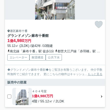
港区麻布十番
グランドメゾン麻布十番館
1
4,980
億
万円
55.12㎡ (2LDK) /築42年 /10階建
南北線「麻布十番」駅 徒歩1分
都営大江戸線「赤羽橋」駅 徒歩10分
エレベーター
耐震構造
公共下水
◆グランドメゾン麻布十番館◆をご覧頂き有難うございます。 仲介手数
料無料でご紹介できます。 更にこちらの物件はキャッシュ...
もっと見る
販売中の部屋
４０４号室
1億4,980万円
4階 / 55.12㎡ / 2LDK