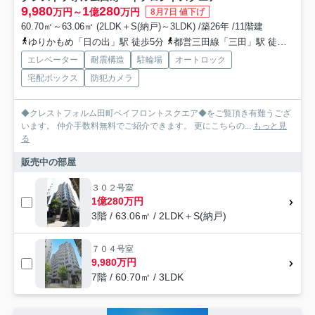
9,980
1
280
万円～
億
万円
8月7日 値下げ
60.70㎡～63.06㎡ (2LDK＋S(納戸)～3LDK) /築26年 /11階建
ゆりかもめ「日の出」駅 徒歩5分
都営三田線「三田」駅 徒歩14分
エレベーター
耐震構造
駐輪場
オートロック
宅配ボックス
防犯カメラ
◆クレストフォルム田町ベイフロントスクエア◆をご覧頂き有難うござ
います。 仲介手数料無料でご紹介できます。 更にこちらの...
もっと見
る
販売中の部屋
３０２号室
1億280万円
3階 / 63.06㎡ / 2LDK＋S(納戸)
７０４号室
9,980万円
7階 / 60.70㎡ / 3LDK