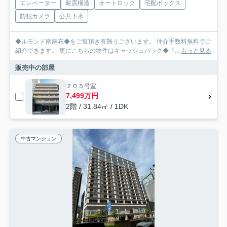
エレベーター
耐震構造
オートロック
宅配ボックス
防犯カメラ
公共下水
◆ルモンド南麻布◆をご覧頂き有難うございます。 仲介手数料無料でご
紹介できます。 更にこちらの物件はキャッシュバック◆『...
もっと見る
販売中の部屋
２０５号室
7,499万円
2階 / 31.84㎡ / 1DK
中古マンション