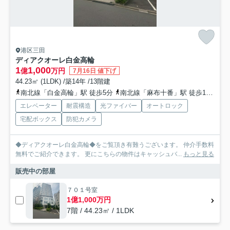
港区三田
ディアクオーレ白金高輪
1
1,000
億
万円
7月16日 値下げ
44.23㎡ (1LDK) /築14年 /13階建
南北線「白金高輪」駅 徒歩5分
南北線「麻布十番」駅 徒歩12分
エレベーター
耐震構造
光ファイバー
オートロック
宅配ボックス
防犯カメラ
◆ディアクオーレ白金高輪◆をご覧頂き有難うございます。 仲介手数料
無料でご紹介できます。 更にこちらの物件はキャッシュバ...
もっと見る
販売中の部屋
７０１号室
1億1,000万円
7階 / 44.23㎡ / 1LDK