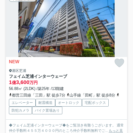
NEW
港区芝浦
フェイム芝浦インターウェーブ
1
3,600
億
万円
56.88㎡ (2LDK) /築25年 /13階建
都営三田線「三田」駅 徒歩7分
山手線「田町」駅 徒歩8分
ゆりか
エレベーター
耐震構造
オートロック
宅配ボックス
防犯カメラ
バイク置場あり
◆フェイム芝浦インターウェーブ◆をご覧頂き有難うございます。 通常
仲介手数料４５５万４０００円のところ仲介手数料無料でご...
もっと見