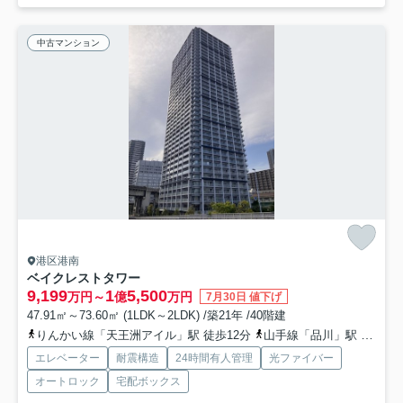
中古マンション
港区港南
ベイクレストタワー
9,199
1
5,500
万円～
億
万円
7月30日 値下げ
47.91㎡～73.60㎡ (1LDK～2LDK) /築21年 /40階建
りんかい線「天王洲アイル」駅 徒歩12分
山手線「品川」駅 徒歩15分
エレベーター
耐震構造
24時間有人管理
光ファイバー
オートロック
宅配ボックス