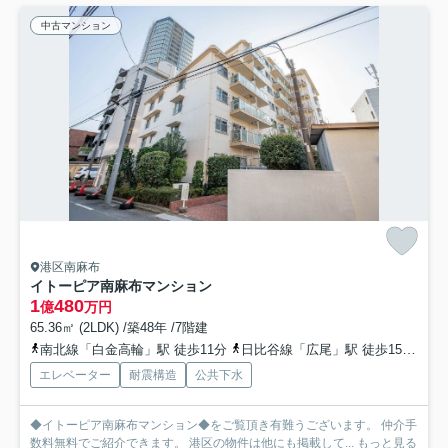
中古マンション
港区南麻布
イトーピア南麻布マンション
1
480
億
万円
65.36㎡ (2LDK) /築48年 /7階建
南北線「白金高輪」駅 徒歩11分
日比谷線「広尾」駅 徒歩15分
南
エレベーター
耐震構造
公共下水
◆イトーピア南麻布マンション◆をご覧頂き有難うございます。 仲介手
数料無料でご紹介できます。 港区の物件は他にも掲載して...
もっと見る