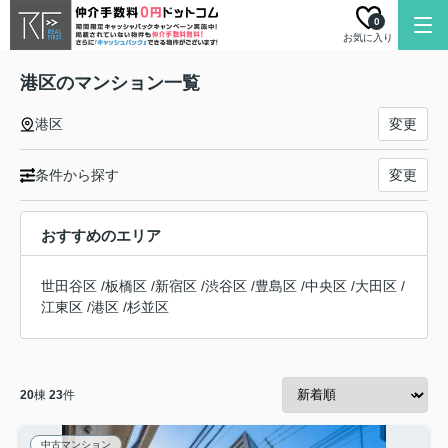
0
お気に入り
港区のマンション一覧
港区
変更
条件から探す
変更
おすすめのエリア
世田谷区
/
板橋区
/
新宿区
/
渋谷区
/
豊島区
/
中央区
/
大田区
/
江東区
/
港区
/
杉並区
20
棟
23
件
中古マンション