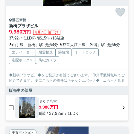
港区新橋
新橋プラザビル
9,980
万円
8月7日 値下げ
37.92㎡ (1LDK) /築15年 /16階建
山手線「新橋」駅 徒歩4分
都営大江戸線「汐留」駅 徒歩5分
都営
エレベーター
耐震構造
駐輪場
オートロック
宅配ボックス
防犯カメラ
◆新橋プラザビル◆をご覧頂き有難うございます。 仲介手数料無料でご
紹介できます。 更にこちらの物件はキャッシュバック◆『...
もっと見る
販売中の部屋
８０７号室
9,980万円
8階 / 37.92㎡ / 1LDK
中古マンション