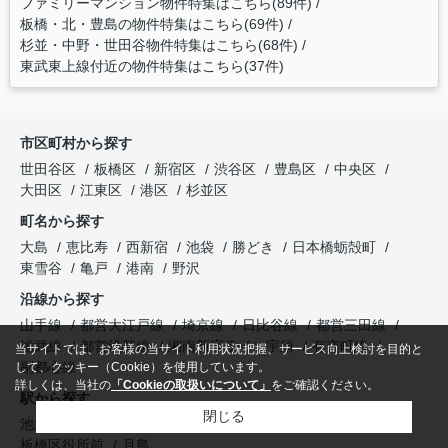
ファミリーマンション物件特集はこちら(89件)
板橋・北・豊島の物件特集はこちら(69件)
杉並・中野・世田谷物件特集はこちら(68件)
東武東上線付近の物件特集はこちら(37件)
市区町村から探す
世田谷区
板橋区
新宿区
渋谷区
豊島区
中央区
大田区
江東区
港区
杉並区
町名から探す
大島
恵比寿
西新宿
池袋
勝どき
日本橋蛎殻町
東雪谷
亀戸
港南
野沢
沿線から探す
山手線
都営大江戸線
埼京線
日比谷線
都営三田線
総武線
都営浅草線
湘南新宿ライン宇須
有楽町線
当サイトでは、お客様の当サイト利用状況把握、サービス向上検討を目的と
副都心線
して、クッキー（Cookie）を使用しています。
詳しくは、当社の
「Cookieの取扱いについて」
をご確認ください。
駅から探す
閉じる
池袋
恵比寿
渋谷
人形町
広尾
要町
両国
入谷
板橋区役所前
月島