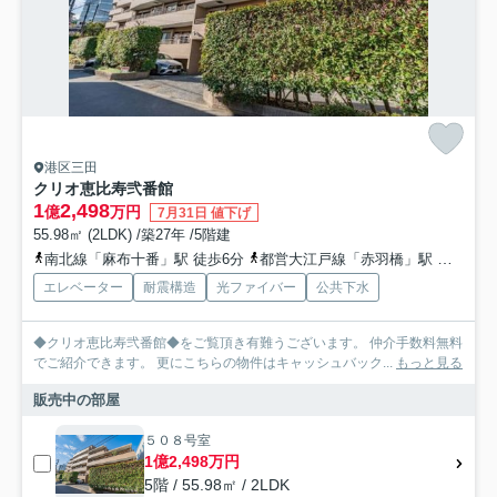
港区三田
クリオ恵比寿弐番館
1
2,498
億
万円
7月31日 値下げ
55.98㎡ (2LDK) /築27年 /5階建
南北線「麻布十番」駅 徒歩6分
都営大江戸線「赤羽橋」駅 徒歩7分
エレベーター
耐震構造
光ファイバー
公共下水
◆クリオ恵比寿弐番館◆をご覧頂き有難うございます。 仲介手数料無料
でご紹介できます。 更にこちらの物件はキャッシュバック...
もっと見る
販売中の部屋
５０８号室
1億2,498万円
5階 / 55.98㎡ / 2LDK