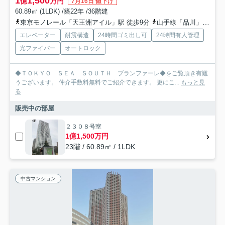
1
1,500
億
万円
7月16日 値下げ
60.89㎡ (1LDK) /築22年 /36階建
東京モノレール「天王洲アイル」駅 徒歩9分
山手線「品川」駅 徒歩12分
エレベーター
耐震構造
24時間ゴミ出し可
24時間有人管理
光ファイバー
オートロック
◆ＴＯＫＹＯ ＳＥＡ ＳＯＵＴＨ ブランファーレ◆をご覧頂き有難
うございます。 仲介手数料無料でご紹介できます。 更にこ...
もっと見
る
販売中の部屋
２３０８号室
1億1,500万円
23階 / 60.89㎡ / 1LDK
中古マンション