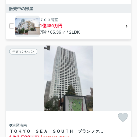
販売中の部屋
７０３号室
1億480万円
7階 / 65.36㎡ / 2LDK
中古マンション
港区港南
ＴＯＫＹＯ ＳＥＡ ＳＯＵＴＨ ブランファーレ