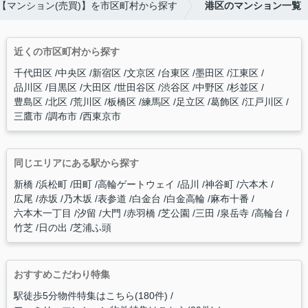
【マンション(売買)】を市区町村から探す
港区のマンション一覧
近くの市区町村から探す
千代田区
中央区
新宿区
文京区
台東区
墨田区
江東区
品川区
目黒区
大田区
世田谷区
渋谷区
中野区
杉並区
豊島区
北区
荒川区
板橋区
練馬区
足立区
葛飾区
江戸川区
三鷹市
調布市
西東京市
同じエリアにある駅から探す
新橋
浜松町
田町
高輪ゲートウェイ
品川
神谷町
六本木
広尾
赤坂
乃木坂
表参道
白金台
白金高輪
麻布十番
六本木一丁目
汐留
大門
赤羽橋
芝公園
三田
泉岳寺
高輪台
竹芝
日の出
芝浦ふ頭
おすすめこだわり特集
駅徒歩5分物件特集はこちら(180件)