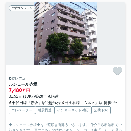
中古マンション
港区赤坂
ルシェール赤坂
7,480
万円
31.52㎡ (1DK) /築28年 /8階建
千代田線「赤坂」駅 徒歩4分
日比谷線「六本木」駅 徒歩9分
南北
エレベーター
耐震構造
インターネット対応
公共下水
◆ルシェール赤坂◆をご覧頂き有難うございます。 仲介手数料無料でご
紹介できます。 更にこちらの物件はキャッシュバック◆『...
もっと見る