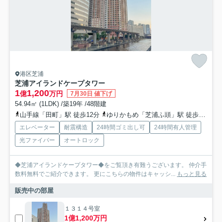
港区芝浦
芝浦アイランドケープタワー
1
1,200
億
万円
7月30日 値下げ
54.94㎡ (1LDK) /築19年 /48階建
山手線「田町」駅 徒歩12分
ゆりかもめ「芝浦ふ頭」駅 徒歩13分
エレベーター
耐震構造
24時間ゴミ出し可
24時間有人管理
光ファイバー
オートロック
◆芝浦アイランドケープタワー◆をご覧頂き有難うございます。 仲介手
数料無料でご紹介できます。 更にこちらの物件はキャッシ...
もっと見る
販売中の部屋
１３１４号室
1億1,200万円