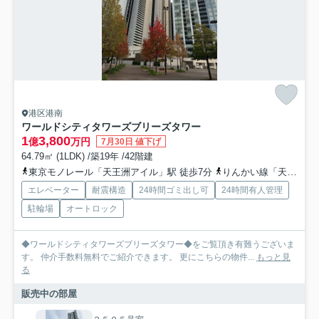
港区港南
ワールドシティタワーズブリーズタワー
1
3,800
億
万円
7月30日 値下げ
64.79㎡ (1LDK) /築19年 /42階建
東京モノレール「天王洲アイル」駅 徒歩7分
りんかい線「天王洲アイル」駅 徒歩10分
エレベーター
耐震構造
24時間ゴミ出し可
24時間有人管理
駐輪場
オートロック
◆ワールドシティタワーズブリーズタワー◆をご覧頂き有難うございま
す。 仲介手数料無料でご紹介できます。 更にこちらの物件...
もっと見
る
販売中の部屋