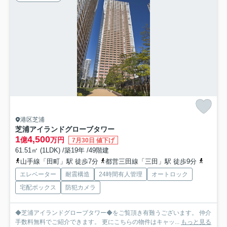
港区芝浦
芝浦アイランドグローブタワー
1
4,500
億
万円
7月30日 値下げ
61.51㎡ (1LDK) /築19年 /49階建
山手線「田町」駅 徒歩7分
都営三田線「三田」駅 徒歩9分
ゆりか
エレベーター
耐震構造
24時間有人管理
オートロック
宅配ボックス
防犯カメラ
◆芝浦アイランドグローブタワー◆をご覧頂き有難うございます。 仲介
手数料無料でご紹介できます。 更にこちらの物件はキャッ...
もっと見る