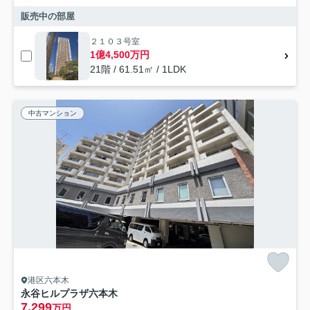
販売中の部屋
２１０３号室
1億4,500万円
21階 / 61.51㎡ / 1LDK
中古マンション
港区六本木
永谷ヒルプラザ六本木
7,299
万円