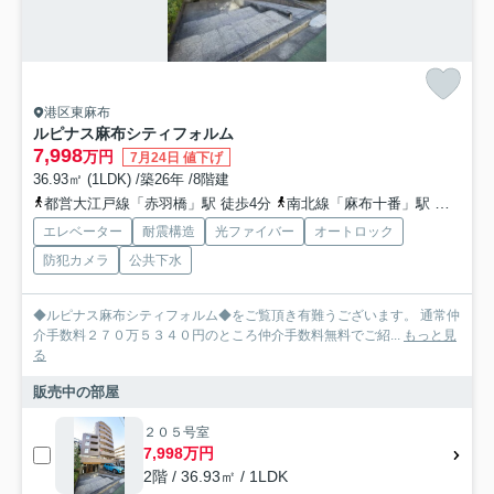
港区東麻布
ルピナス麻布シティフォルム
7,998
万円
7月24日 値下げ
36.93㎡ (1LDK) /築26年 /8階建
都営大江戸線「赤羽橋」駅 徒歩4分
南北線「麻布十番」駅 徒歩8分
エレベーター
耐震構造
光ファイバー
オートロック
防犯カメラ
公共下水
◆ルピナス麻布シティフォルム◆をご覧頂き有難うございます。 通常仲
介手数料２７０万５３４０円のところ仲介手数料無料でご紹...
もっと見
る
販売中の部屋
２０５号室
7,998万円
2階 / 36.93㎡ / 1LDK