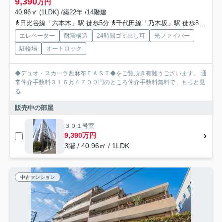
9,390
万円
40.96㎡ (1LDK) /築22年 /14階建
日比谷線「六本木」駅 徒歩5分
千代田線「乃木坂」駅 徒歩8分
日
エレベーター
耐震構造
24時間ゴミ出し可
光ファイバー
駐輪場
オートロック
◆デュオ・スカーラ西麻布ＥＡＳＴ◆をご覧頂き有難うございます。 通
常仲介手数料３１６万４７００円のところ仲介手数料無料で...
もっと見
る
販売中の部屋
３０１号室
9,390万円
3階 / 40.96㎡ / 1LDK
中古マンション