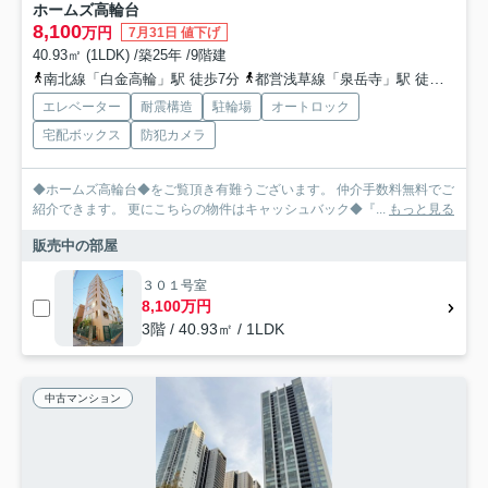
ホームズ高輪台
8,100
万円
7月31日 値下げ
40.93㎡ (1LDK) /築25年 /9階建
南北線「白金高輪」駅 徒歩7分
都営浅草線「泉岳寺」駅 徒歩9分
エレベーター
耐震構造
駐輪場
オートロック
宅配ボックス
防犯カメラ
◆ホームズ高輪台◆をご覧頂き有難うございます。 仲介手数料無料でご
紹介できます。 更にこちらの物件はキャッシュバック◆『...
もっと見る
販売中の部屋
３０１号室
8,100万円
3階 / 40.93㎡ / 1LDK
中古マンション