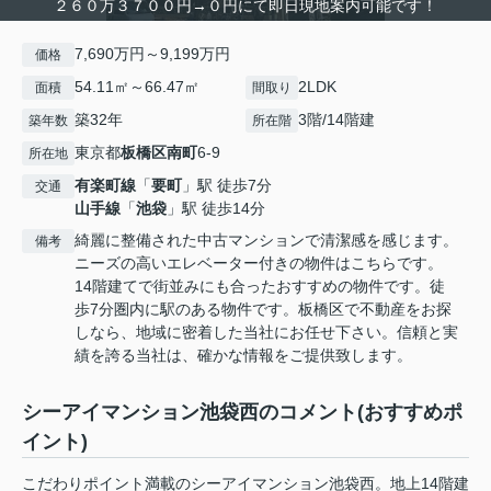
２６０万３７００円→０円にて即日現地案内可能です！
7,690万円～9,199万円
価格
54.11㎡～66.47㎡
2LDK
面積
間取り
築32年
3階/14階建
築年数
所在階
東京都
板橋区
南町
6-9
所在地
有楽町線
「
要町
」駅 徒歩7分
交通
山手線
「
池袋
」駅 徒歩14分
綺麗に整備された中古マンションで清潔感を感じます。
備考
ニーズの高いエレベーター付きの物件はこちらです。
14階建てで街並みにも合ったおすすめの物件です。徒
歩7分圏内に駅のある物件です。板橋区で不動産をお探
しなら、地域に密着した当社にお任せ下さい。信頼と実
績を誇る当社は、確かな情報をご提供致します。
シーアイマンション池袋西のコメント(おすすめポ
イント)
こだわりポイント満載のシーアイマンション池袋西。地上14階建