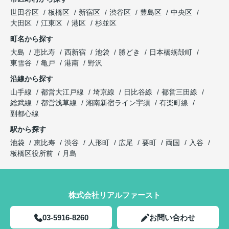
世田谷区
板橋区
新宿区
渋谷区
豊島区
中央区
大田区
江東区
港区
杉並区
町名から探す
大島
恵比寿
西新宿
池袋
勝どき
日本橋蛎殻町
東雪谷
亀戸
港南
野沢
沿線から探す
山手線
都営大江戸線
埼京線
日比谷線
都営三田線
総武線
都営浅草線
湘南新宿ライン宇須
有楽町線
副都心線
駅から探す
池袋
恵比寿
渋谷
人形町
広尾
要町
両国
入谷
板橋区役所前
月島
株式会社リアルファースト
03-5916-8260
お問い合わせ