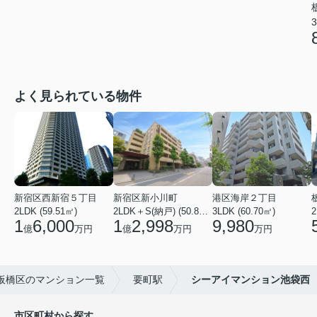
3
よく見られている物件
新宿区西新宿５丁目
新宿区新小川町
港区海岸２丁目
2LDK (59.51㎡)
2LDK＋S(納戸) (50.88㎡)
3LDK (60.70㎡)
2
1
6,000
1
2,998
9,980
億
万円
億
万円
万円
板橋区のマンション一覧
要町駅
シーアイマンション池袋西
市区町村から探す