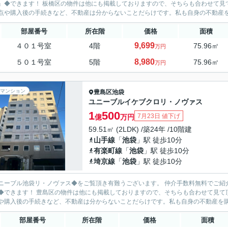
◆できます！ 板橋区の物件は他にも掲載しておりますので、そちらも合わせて見て頂き、比較してみて下
点や購入後の手続きなど、不動産は分からないことだらけです。私も自身の不動産を購
部屋番号
所在階
価格
面積
9,699
４０１号室
4階
75.96㎡
万円
8,980
５０１号室
5階
75.96㎡
万円
マンション
豊島区
池袋
ユニーブルイケブクロリ・ノヴァス
1
500
7月23日 値下げ
億
万円
59.51㎡ (2LDK) /築24年 /10階建
山手線
「
池袋
」駅 徒歩10分
有楽町線
「
池袋
」駅 徒歩10分
埼京線
「
池袋
」駅 徒歩10分
ニーブル池袋リ・ノヴァス◆をご覧頂き有難うございます。 仲介手数料無料でご紹
できます！ 豊島区の物件は他にも掲載しておりますので、そちらも合わせて見て頂き、比較してみて下さい
や購入後の手続きなど、不動産は分からないことだらけです。私も自身の不動産を購入
部屋番号
所在階
価格
面積