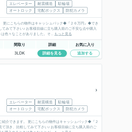
エレベーター
耐震構造
駐輪場
オートロック
宅配ボックス
防犯カメラ
。 更にこちらの物件はキャッシュバック◆『２６万円』◆でき
入前のご不安な点や購入
色々なことがありました。そ...
もっと見る
間取り
詳細
お気に入り
3LDK
詳細を見る
追加する
エレベーター
耐震構造
駐輪場
オートロック
宅配ボックス
防犯カメラ
ご紹介できます。 更にこちらの物件はキャッシュバック◆『２
て下さい♪ お客様目線に立ち購入前のご