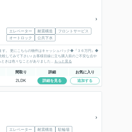
エレベーター
耐震構造
フロントサービス
オートロック
公共下水
ます。 更にこちらの物件はキャッシュバック◆『３６万円』◆
線に立ち購入前のご不安な点や
きは色々なことがありました...
もっと見る
間取り
詳細
お気に入り
2LDK
詳細を見る
追加する
エレベーター
耐震構造
駐輪場