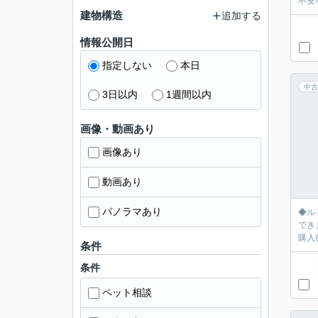
不安
建物構造
追加する
情報公開日
指定しない
本日
中古
3日以内
1週間以内
画像・動画あり
画像あり
動画あり
パノラマあり
◆ル
できま
購入
条件
条件
ペット相談