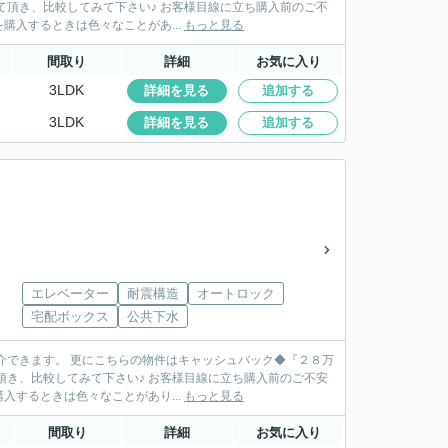
さい♪ お客様目線に立ち購入前のご不
入するときは色々なことがあ...
もっと見る
間取り
詳細
お気に入り
3LDK
詳細を見る
追加する
3LDK
詳細を見る
追加する
エレベーター
耐震構造
オートロック
宅配ボックス
公共下水
介できます。 更にこちらの物件はキャッシュバック◆『２８万
♪ お客様目線に立ち購入前のご不安
するときは色々なことがあり...
もっと見る
間取り
詳細
お気に入り