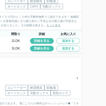
エレベーター
耐震構造
駐輪場
オートロック
CATV
宅配ボックス
３７００円のところ仲介手数料無料でご紹介できます！ 板橋区
きな
ありました。その経験を踏まえ...
もっと見る
間取り
詳細
お気に入り
2LDK
詳細を見る
追加する
3LDK
詳細を見る
追加する
エレベーター
耐震構造
駐輪場
オートロック
宅配ボックス
防犯カメラ
紹介できます。 更にこちらの物件はキャッシュバック◆『２６