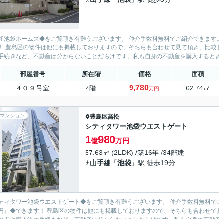
和池袋ホームズ◆をご覧頂き有難うございます。 仲介手数料無料でご紹介できます
 豊島区の物件は他にも掲載しておりますので、そちらも合わせて見て頂き、比較してみて下さい♪ お客様目線に立ち購
手続きなど、不動産は分からないことだらけです。私も自身の不動産を購入するときは
部屋番号
所在階
価格
面積
9,780
４０９号室
4階
62.74㎡
万円
マンション
豊島区
高松
シティタワー池袋ウエストゲート
1
980
億
万円
57.63㎡ (2LDK) /築16年 /34階建
山手線
「
池袋
」駅 徒歩19分
ティタワー池袋ウエストゲート◆をご覧頂き有難うございます。 仲介手数料無料で
円』◆できます！ 豊島区の物件は他にも掲載しておりますので、そちらも合わせて見て頂き、比較してみ