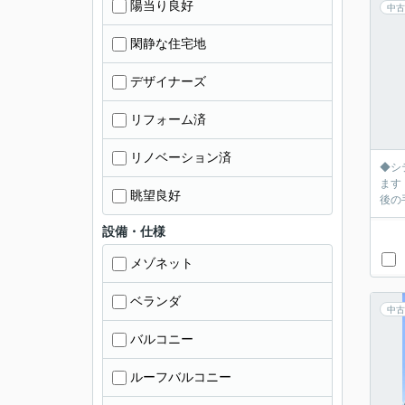
陽当り良好
中古
閑静な住宅地
デザイナーズ
リフォーム済
リノベーション済
◆シ
ます！
眺望良好
後の
設備・仕様
メゾネット
ベランダ
中古
バルコニー
ルーフバルコニー