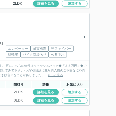
2LDK
詳細を見る
追加する
31
エレベーター
耐震構造
光ファイバー
駐輪場
バイク置場あり
公共下水
す。 更にこちらの物件はキャッシュバック◆『３８万円』◆で
ち購入前のご不安な点や購
は色々なことがありました。...
もっと見る
間取り
詳細
お気に入り
2LDK
詳細を見る
追加する
3LDK
詳細を見る
追加する