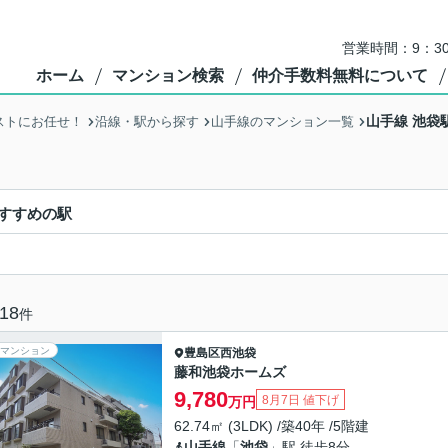
営業時間：9：3
ホーム
マンション検索
仲介手数料無料について
山手線 池袋
ストにお任せ！
沿線・駅から探す
山手線のマンション一覧
すすめの駅
18
件
マンション
豊島区
西池袋
藤和池袋ホームズ
9,780
8月7日 値下げ
万円
62.74㎡ (3LDK) /築40年 /5階建
山手線
「
池袋
」駅 徒歩8分