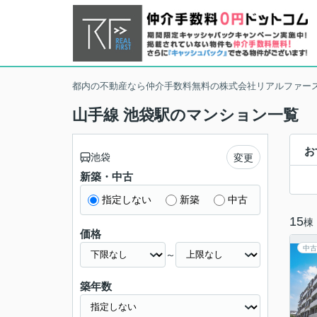
都内の不動産なら仲介手数料無料の株式会社リアルファー
山手線 池袋駅のマンション一覧
お
池袋
変更
新築・中古
指定しない
新築
中古
15
棟
価格
中古
～
築年数