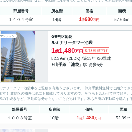
な点や購入後の手続きなど、不動産は分からないことだらけです。私も自身の不動産を
部屋番号
所在階
価格
面積
1
980
１４０４号室
14階
57.63㎡
億
万円
マンション
豊島区
池袋
ルミナリータワー池袋
1
1,480
8月3日 値下げ
億
万円
52.39㎡ (2LDK) /築13年 /30階建
山手線
「
池袋
」駅 徒歩5分
ミナリータワー池袋◆をご覧頂き有難うございます。 仲介手数料無料でご紹介でき
す！ 豊島区の物件は他にも掲載しておりますので、そちらも合わせて見て頂き、比較してみて下さい♪ お客様目
後の手続きなど、不動産は分からないことだらけです。私も自身の不動産を購入すると
部屋番号
所在階
価格
面積
1
1,480
１００３号室
10階
52.39㎡
億
万円