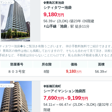
マンション
豊島区
東池袋
シティタワー池袋
9,180
万円
56.39㎡ (2LDK) /築23年 /26階建
山手線
「
池袋
」駅 徒歩11分
ティタワー池袋◆をご覧頂き有難うございます。 仲介手数料無料でご紹介できます
 豊島区の物件は他にも掲載しておりますので、そちらも合わせて見て頂き、比較してみて下さい♪ お客様目線に立ち購
手続きなど、不動産は分からないことだらけです。私も自身の不動産を購入するときは
部屋番号
所在階
価格
面積
9,180
８０３号室
8階
56.39㎡
万円
マンション
板橋区
南町
シーアイマンション池袋西
7,690
9,199
万円～
万円
54.11㎡～66.47㎡ (2LDK～3LDK) /築32年 /
階建