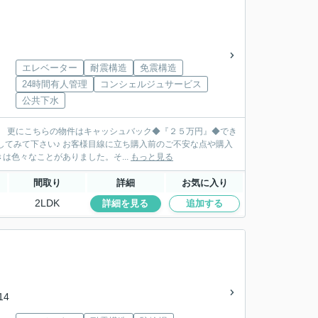
エレベーター
耐震構造
免震構造
24時間有人管理
コンシェルジュサービス
公共下水
。 更にこちらの物件はキャッシュバック◆『２５万円』◆でき
入前のご不安な点や購入
色々なことがありました。そ...
もっと見る
間取り
詳細
お気に入り
2LDK
詳細を見る
追加する
14