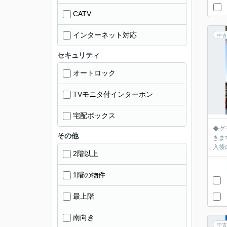
CATV
インターネット対応
中古
セキュリティ
オートロック
TVモニタ付インターホン
宅配ボックス
◆グ
その他
きます
入後
2階以上
1階の物件
最上階
南向き
中古