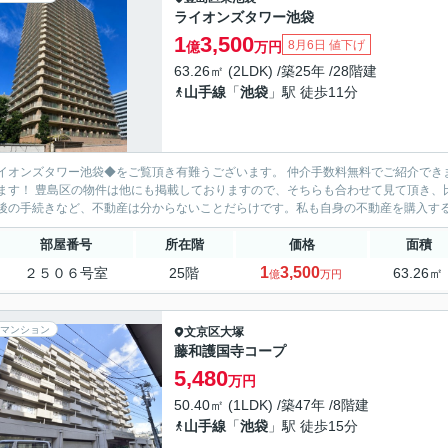
ライオンズタワー池袋
1
3,500
8月6日 値下げ
億
万円
63.26㎡ (2LDK) /築25年 /28階建
山手線
「
池袋
」駅 徒歩11分
イオンズタワー池袋◆をご覧頂き有難うございます。 仲介手数料無料でご紹介でき
す！ 豊島区の物件は他にも掲載しておりますので、そちらも合わせて見て頂き、比較してみて下さい♪ お客様目
後の手続きなど、不動産は分からないことだらけです。私も自身の不動産を購入すると
部屋番号
所在階
価格
面積
1
3,500
２５０６号室
25階
63.26㎡
億
万円
マンション
文京区
大塚
藤和護国寺コープ
5,480
万円
50.40㎡ (1LDK) /築47年 /8階建
山手線
「
池袋
」駅 徒歩15分