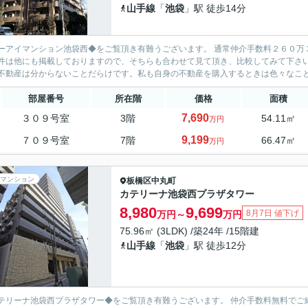
山手線
「
池袋
」駅 徒歩14分
ーアイマンション池袋西◆をご覧頂き有難うございます。 通常仲介手数料２６０万
は他にも掲載しておりますので、そちらも合わせて見て頂き、比較してみて下さい♪ お客様目線に立ち購入前のご不安な点や購入後の手続
不動産は分からないことだらけです。私も自身の不動産を購入するときは色々なことが
部屋番号
所在階
価格
面積
7,690
３０９号室
3階
54.11㎡
万円
9,199
７０９号室
7階
66.47㎡
万円
マンション
板橋区
中丸町
カテリーナ池袋西プラザタワー
8,980
9,699
8月7日 値下げ
万円～
万円
75.96㎡ (3LDK) /築24年 /15階建
山手線
「
池袋
」駅 徒歩12分
テリーナ池袋西プラザタワー◆をご覧頂き有難うございます。 仲介手数料無料でご