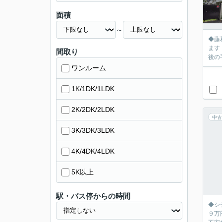
面積
～
◆藤
ます！
間取り
後の
ワンルーム
1K/1DK/1LDK
2K/2DK/2LDK
中古
3K/3DK/3LDK
4K/4DK/4LDK
5K以上
駅・バス停からの時間
◆シ
９万