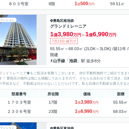
1
500
８０３号室
8階
59.51㎡
億
万円
マンション
豊島区
南池袋
グランドミレーニア
1
3,980
1
6,990
億
万円～
億
万円
7月13日 値下げ
55.55㎡～68.03㎡ (2LDK～3LDK) /築11年 /
階建
山手線
「
池袋
」駅 徒歩8分
ランドミレーニア◆をご覧頂き有難うございます。 仲介手数料無料でご紹介できま
！ 豊島区の物件は他にも掲載しておりますので、そちらも合わせて見て頂き、比較してみて下さい♪ お客様目線に立
の手続きなど、不動産は分からないことだらけです。私も自身の不動産を購入するとき
部屋番号
所在階
価格
面積
1
3,980
１７０３号室
17階
55.55㎡
億
万円
1
6,990
２３０６号室
23階
68.03㎡
億
万円
マンション
豊島区
東池袋