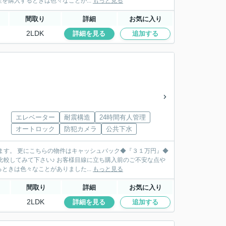
購入するときは色々なことが...
もっと見る
間取り
詳細
お気に入り
2LDK
詳細を見る
追加する
エレベーター
耐震構造
24時間有人管理
オートロック
防犯カメラ
公共下水
ます。 更にこちらの物件はキャッシュバック◆『３１万円』◆
線に立ち購入前のご不安な点や
きは色々なことがありました...
もっと見る
間取り
詳細
お気に入り
2LDK
詳細を見る
追加する