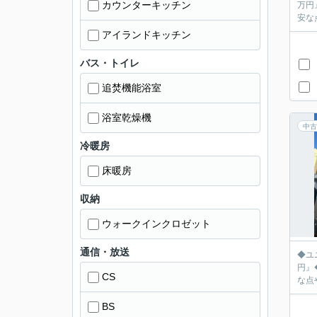
カウンターキッチン
万円』
安な
アイランドキッチン
バス・トイレ
追焚機能浴室
浴室乾燥機
中古
冷暖房
床暖房
収納
ウォークインクロゼット
通信・放送
◆ユ
円』◆
CS
な点
BS