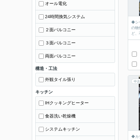
オール電化
24時間換気システム
◆シ
の物件
２面バルコニー
ど、
３面バルコニー
両面バルコニー
構造・工法
外観タイル張り
中古
キッチン
IHクッキングヒーター
食器洗い乾燥機
システムキッチン
◆カ