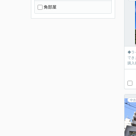
角部屋
◆ラ
できま
購入
中古