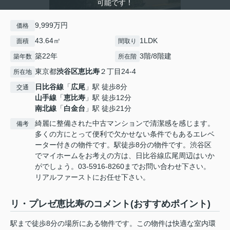
可能です！
9,999万円
価格
43.64㎡
1LDK
面積
間取り
築22年
3階/8階建
築年数
所在階
東京都
渋谷区
恵比寿
２丁目24-4
所在地
日比谷線
「
広尾
」駅 徒歩8分
交通
山手線
「
恵比寿
」駅 徒歩12分
南北線
「
白金台
」駅 徒歩21分
綺麗に整備された中古マンションで清潔感を感じます。
備考
多くの方にとって便利で欠かせない条件でもあるエレベ
ーター付きの物件です。駅徒歩8分の物件です。渋谷区
でマイホームをお考えの方は、日比谷線広尾周辺はいか
がでしょう。03-5916-8260までお問い合わせ下さい。
リアルファーストにお任せ下さい。
リ・プレゼ恵比寿のコメント(おすすめポイント)
駅まで徒歩8分の場所にある物件です。この物件は快適な室内環