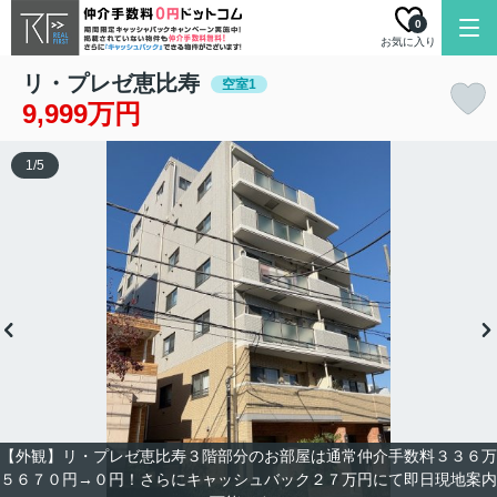
0
お気に入り
リ・プレゼ恵比寿
空室1
9,999万円
1
/
5
【外観】リ・プレゼ恵比寿３階部分のお部屋は通常仲介手数料３３６万
５６７０円→０円！さらにキャッシュバック２７万円にて即日現地案内