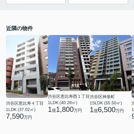
近隣の物件
渋谷区恵比寿西１丁目
渋谷区神泉町
1LDK (40.28㎡)
1SLDK (55.50㎡)
渋谷区恵比寿４丁目
1
1,800
1
6,500
1LDK (37.02㎡)
1
億
万円
億
万円
7,590
万円