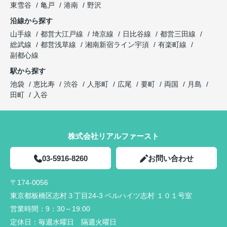
東雪谷
亀戸
港南
野沢
沿線から探す
山手線
都営大江戸線
埼京線
日比谷線
都営三田線
総武線
都営浅草線
湘南新宿ライン宇須
有楽町線
副都心線
駅から探す
池袋
恵比寿
渋谷
人形町
広尾
要町
両国
月島
田町
入谷
株式会社リアルファースト
03-5916-8260
お問い合わせ
〒174-0056
東京都板橋区志村３丁目24-3 ベルハイツ志村 １０１号室
営業時間：
9：30～19:00
定休日：
毎週水曜日 隔週火曜日