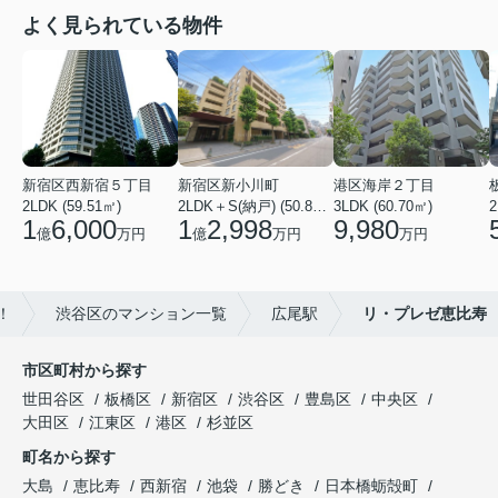
よく見られている物件
新宿区西新宿５丁目
新宿区新小川町
港区海岸２丁目
2LDK (59.51㎡)
2LDK＋S(納戸) (50.88㎡)
3LDK (60.70㎡)
2
1
6,000
1
2,998
9,980
億
万円
億
万円
万円
！
渋谷区のマンション一覧
広尾駅
リ・プレゼ恵比寿
市区町村から探す
世田谷区
板橋区
新宿区
渋谷区
豊島区
中央区
大田区
江東区
港区
杉並区
町名から探す
大島
恵比寿
西新宿
池袋
勝どき
日本橋蛎殻町