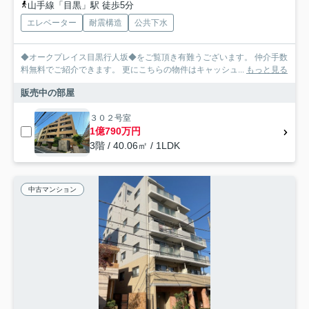
山手線「目黒」駅 徒歩5分
エレベーター
耐震構造
公共下水
◆オークプレイス目黒行人坂◆をご覧頂き有難うございます。 仲介手数
料無料でご紹介できます。 更にこちらの物件はキャッシュ...
もっと見る
販売中の部屋
３０２号室
1億790万円
3階 / 40.06㎡ / 1LDK
中古マンション