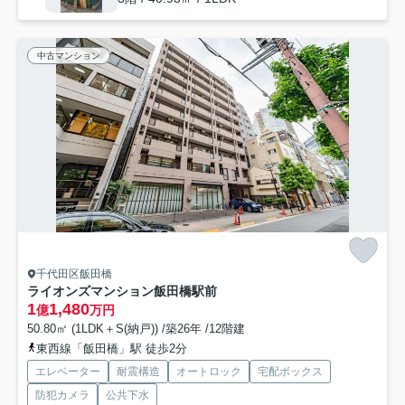
中古マンション
千代田区飯田橋
ライオンズマンション飯田橋駅前
1
1,480
億
万円
50.80㎡ (1LDK＋S(納戸)) /築26年 /12階建
東西線「飯田橋」駅 徒歩2分
エレベーター
耐震構造
オートロック
宅配ボックス
防犯カメラ
公共下水