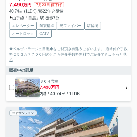
7,490
万円
7月23日 値下げ
40.74㎡ (1LDK) /築22年 /4階建
山手線「目黒」駅 徒歩7分
エレベーター
耐震構造
光ファイバー
駐輪場
オートロック
CATV
◆ベルヴィラージュ目黒◆をご覧頂き有難うございます。 通常仲介手数
料２５３万７７００円のところ仲介手数料無料でご紹介でき...
もっと見
る
販売中の部屋
３０４号室
7,490万円
2階 / 40.74㎡ / 1LDK
中古マンション