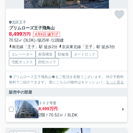
北区王子
プリムローズ王子飛鳥山
8,499
万円
8月6日 値下げ
70.52㎡ (3LDK) /築25年 /11階建
南北線「王子」駅 徒歩2分
京浜東北線「王子」駅 徒歩3分
エレベーター
耐震構造
駐輪場
オートロック
宅配ボックス
防犯カメラ
◆プリムローズ王子飛鳥山◆をご覧頂き有難うございます。 仲介手数料
無料でご紹介できます。 更にこちらの物件はキャッシュバ...
もっと見る
販売中の部屋
２０２号室
8,499万円
2階 / 70.52㎡ / 3LDK