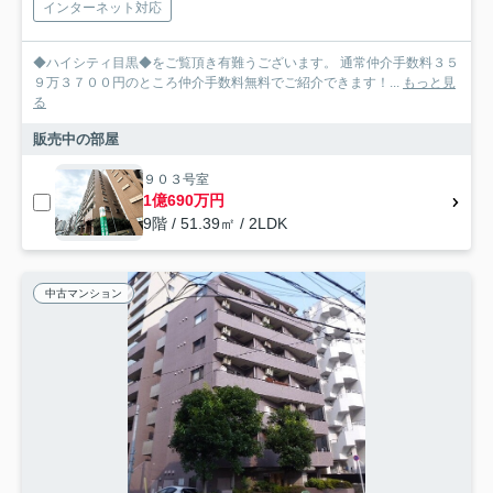
インターネット対応
◆ハイシティ目黒◆をご覧頂き有難うございます。 通常仲介手数料３５
９万３７００円のところ仲介手数料無料でご紹介できます！...
もっと見
る
販売中の部屋
９０３号室
1億690万円
9階 / 51.39㎡ / 2LDK
中古マンション