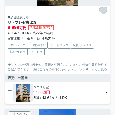
渋谷区恵比寿
リ・プレゼ恵比寿
9,999
万円
7月23日 値下げ
43.64㎡ (1LDK) /築22年 /8階建
南北線「白金台」駅 徒歩21分
エレベーター
耐震構造
オートロック
宅配ボックス
防犯カメラ
公共下水
◆リ・プレゼ恵比寿◆をご覧頂き有難うございます。 仲介手数料無料で
ご紹介できます。 更にこちらの物件はキャッシュバック◆...
もっと見る
販売中の部屋
３０２号室
9,999万円
3階 / 43.64㎡ / 1LDK
中古マンション