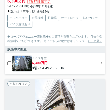
6,390
万円
7月17日 値下げ
54.49㎡ (2LDK) /築29年 /11階建
南北線「王子」駅 徒歩14分
エレベーター
耐震構造
駐輪場
オートロック
防犯カメラ
バイク置場あり
◆ローズアヴェニュー西巣鴨◆をご覧頂き有難うございます。 仲介手数
料無料でご紹介できます。 更にこちらの物件はキャッシュ...
もっと見る
販売中の部屋
８０２号室
6,390万円
8階 / 54.49㎡ / 2LDK
中古マンション