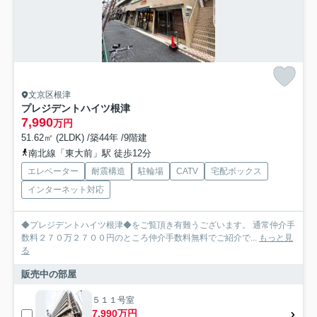
文京区根津
プレジデントハイツ根津
7,990
万円
51.62㎡ (2LDK) /築44年 /9階建
南北線「東大前」駅 徒歩12分
エレベーター
耐震構造
駐輪場
CATV
宅配ボックス
インターネット対応
◆プレジデントハイツ根津◆をご覧頂き有難うございます。 通常仲介手
数料２７０万２７００円のところ仲介手数料無料でご紹介で...
もっと見
る
販売中の部屋
５１１号室
7,990万円