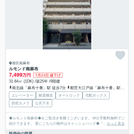
港区南麻布
ルモンド南麻布
7,499
万円
7月23日 値下げ
31.84㎡ (1DK) /築25年 /9階建
南北線「麻布十番」駅 徒歩7分
都営大江戸線「麻布十番」駅 徒歩7分
エレベーター
耐震構造
オートロック
宅配ボックス
防犯カメラ
公共下水
◆ルモンド南麻布◆をご覧頂き有難うございます。 仲介手数料無料でご
紹介できます。 更にこちらの物件はキャッシュバック◆『...
もっと見る
販売中の部屋