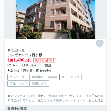
北区西ケ原
アルヴァローレ西ヶ原
1
1,480
億
万円
8月7日 値下げ
82.02㎡ (3LDK) /築23年 /7階建
南北線「西ケ原」駅 徒歩6分
エレベーター
耐震構造
駐輪場
オートロック
宅配ボックス
防犯カメラ
◆アルヴァローレ西ヶ原◆をご覧頂き有難うございます。 仲介手数料無
料でご紹介できます。 更にこちらの物件はキャッシュバッ...
もっと見る
販売中の部屋