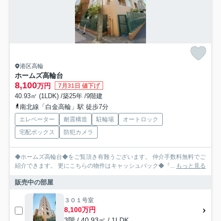
港区高輪
ホームズ高輪台
8,100
万円
7月31日 値下げ
40.93㎡ (1LDK) /築25年 /9階建
南北線「白金高輪」駅 徒歩7分
エレベーター
耐震構造
駐輪場
オートロック
宅配ボックス
防犯カメラ
◆ホームズ高輪台◆をご覧頂き有難うございます。 仲介手数料無料でご
紹介できます。 更にこちらの物件はキャッシュバック◆『...
もっと見る
販売中の部屋
３０１号室
8,100万円
3階 / 40.93㎡ / 1LDK