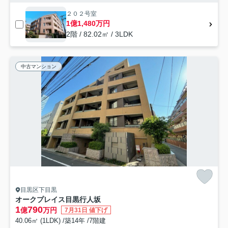
２０２号室
1億1,480万円
2階 / 82.02㎡ / 3LDK
中古マンション
目黒区下目黒
オークプレイス目黒行人坂
1
790
億
万円
7月31日 値下げ
40.06㎡ (1LDK) /築14年 /7階建