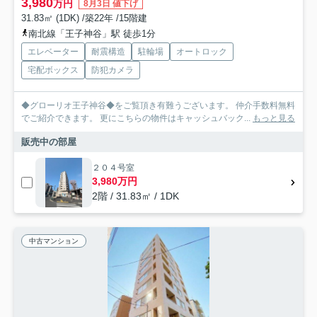
3,980
万円
8月3日 値下げ
31.83㎡ (1DK) /築22年 /15階建
南北線「王子神谷」駅 徒歩1分
エレベーター
耐震構造
駐輪場
オートロック
宅配ボックス
防犯カメラ
◆グローリオ王子神谷◆をご覧頂き有難うございます。 仲介手数料無料
でご紹介できます。 更にこちらの物件はキャッシュバック...
もっと見る
販売中の部屋
２０４号室
3,980万円
2階 / 31.83㎡ / 1DK
中古マンション