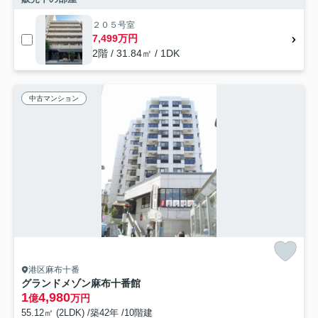
２０５号室
7,499万円
2階 / 31.84㎡ / 1DK
中古マンション
港区麻布十番
グランドメゾン麻布十番館
1
4,980
億
万円
55.12㎡ (2LDK) /築42年 /10階建