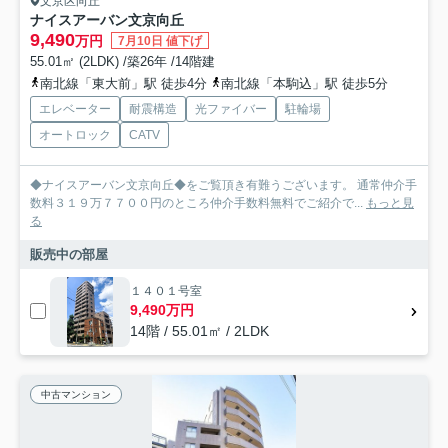
文京区向丘
ナイスアーバン文京向丘
9,490
万円
7月10日 値下げ
55.01㎡ (2LDK) /築26年 /14階建
南北線「東大前」駅 徒歩4分
南北線「本駒込」駅 徒歩5分
エレベーター
耐震構造
光ファイバー
駐輪場
オートロック
CATV
◆ナイスアーバン文京向丘◆をご覧頂き有難うございます。 通常仲介手
数料３１９万７７００円のところ仲介手数料無料でご紹介で...
もっと見
る
販売中の部屋
１４０１号室
9,490万円
14階 / 55.01㎡ / 2LDK
中古マンション