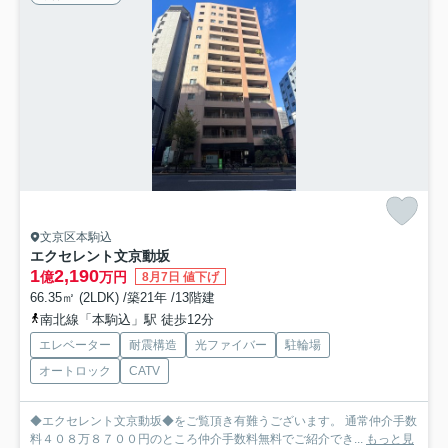
文京区本駒込
エクセレント文京動坂
1
2,190
億
万円
8月7日 値下げ
66.35㎡ (2LDK) /築21年 /13階建
南北線「本駒込」駅 徒歩12分
エレベーター
耐震構造
光ファイバー
駐輪場
オートロック
CATV
◆エクセレント文京動坂◆をご覧頂き有難うございます。 通常仲介手数
料４０８万８７００円のところ仲介手数料無料でご紹介でき...
もっと見