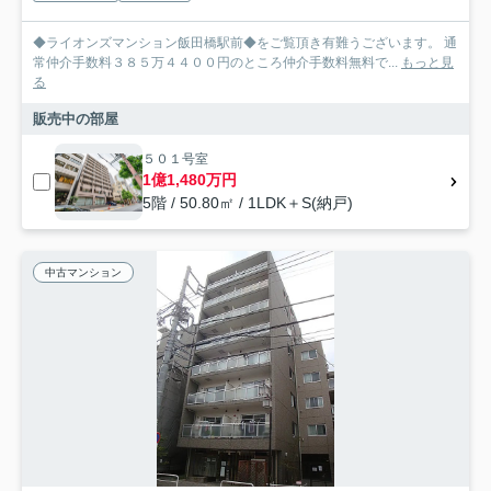
◆ライオンズマンション飯田橋駅前◆をご覧頂き有難うございます。 通
常仲介手数料３８５万４４００円のところ仲介手数料無料で...
もっと見
る
販売中の部屋
５０１号室
1億1,480万円
5階 / 50.80㎡ / 1LDK＋S(納戸)
中古マンション