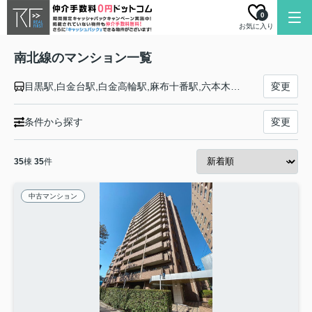
0
お気に入り
南北線のマンション一覧
目黒駅,白金台駅,白金高輪駅,麻布十番駅,六本木一丁目駅,国会議事堂前駅,永田町駅,四ツ谷駅,市ケ谷駅,飯田橋駅,後楽園駅,東大前駅,本駒込駅,駒込駅,西ケ原駅,王子駅,王子神谷駅,志茂駅,赤羽岩淵駅
変更
条件から探す
変更
35
棟
35
件
中古マンション