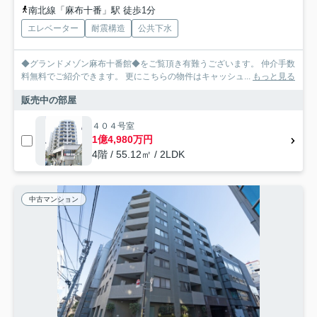
南北線「麻布十番」駅 徒歩1分
エレベーター
耐震構造
公共下水
◆グランドメゾン麻布十番館◆をご覧頂き有難うございます。 仲介手数
料無料でご紹介できます。 更にこちらの物件はキャッシュ...
もっと見る
販売中の部屋
４０４号室
1億4,980万円
4階 / 55.12㎡ / 2LDK
中古マンション