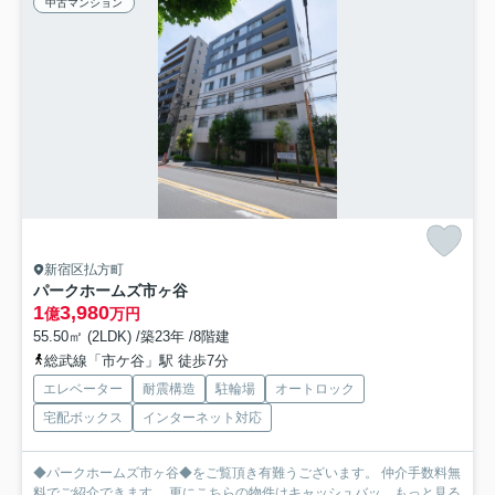
中古マンション
新宿区払方町
パークホームズ市ヶ谷
1
3,980
億
万円
55.50㎡ (2LDK) /築23年 /8階建
総武線「市ケ谷」駅 徒歩7分
エレベーター
耐震構造
駐輪場
オートロック
宅配ボックス
インターネット対応
◆パークホームズ市ヶ谷◆をご覧頂き有難うございます。 仲介手数料無
料でご紹介できます。 更にこちらの物件はキャッシュバッ...
もっと見る