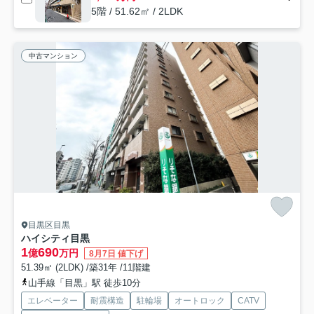
5階 / 51.62㎡ / 2LDK
中古マンション
目黒区目黒
ハイシティ目黒
1
690
億
万円
8月7日 値下げ
51.39㎡ (2LDK) /築31年 /11階建
山手線「目黒」駅 徒歩10分
エレベーター
耐震構造
駐輪場
オートロック
CATV