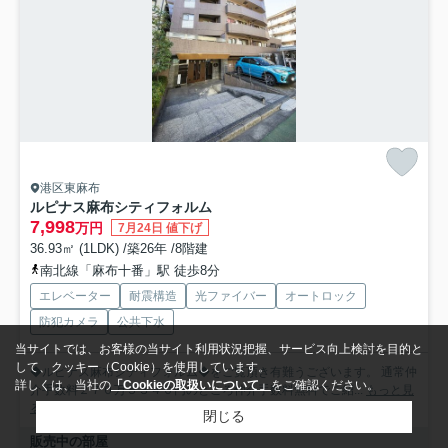
港区東麻布
ルピナス麻布シティフォルム
7,998
万円
7月24日 値下げ
36.93㎡ (1LDK) /築26年 /8階建
南北線「麻布十番」駅 徒歩8分
エレベーター
耐震構造
光ファイバー
オートロック
防犯カメラ
公共下水
当サイトでは、お客様の当サイト利用状況把握、サービス向上検討を目的と
して、クッキー（Cookie）を使用しています。
◆ルピナス麻布シティフォルム◆をご覧頂き有難うございます。 通常仲
詳しくは、当社の
「Cookieの取扱いについて」
をご確認ください。
介手数料２７０万５３４０円のところ仲介手数料無料でご紹...
もっと見
る
閉じる
販売中の部屋