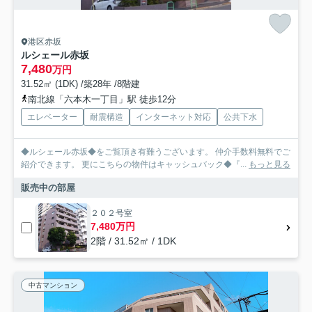
港区赤坂
ルシェール赤坂
7,480
万円
31.52㎡ (1DK) /築28年 /8階建
南北線「六本木一丁目」駅 徒歩12分
エレベーター
耐震構造
インターネット対応
公共下水
◆ルシェール赤坂◆をご覧頂き有難うございます。 仲介手数料無料でご
紹介できます。 更にこちらの物件はキャッシュバック◆『...
もっと見る
販売中の部屋
２０２号室
7,480万円
2階 / 31.52㎡ / 1DK
中古マンション