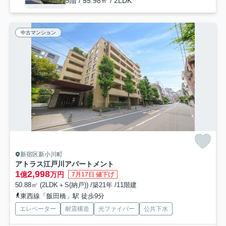
5階 / 55.98㎡ / 2LDK
中古マンション
新宿区新小川町
アトラス江戸川アパートメント
1
2,998
億
万円
7月17日 値下げ
50.88㎡ (2LDK＋S(納戸)) /築21年 /11階建
東西線「飯田橋」駅 徒歩9分
エレベーター
耐震構造
光ファイバー
公共下水