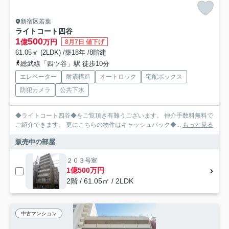
新宿区若葉
ライトコート四谷
1
500
億
万円
8月7日 値下げ
61.05㎡ (2LDK) /築18年 /8階建
総武線「四ツ谷」駅 徒歩10分
エレベーター
耐震構造
オートロック
宅配ボックス
防犯カメラ
公共下水
◆ライトコート四谷◆をご覧頂き有難うございます。 仲介手数料無料で
ご紹介できます。 更にこちらの物件はキャッシュバック◆...
もっと見る
販売中の部屋
２０３号室
1億500万円
2階 / 61.05㎡ / 2LDK
中古マンション