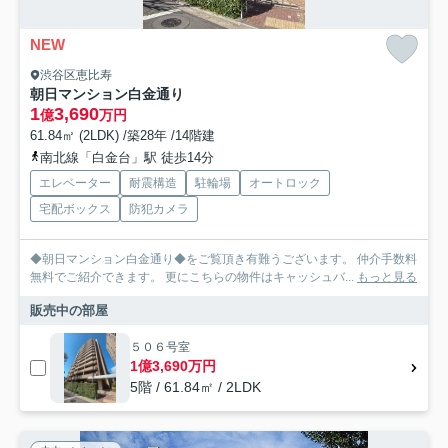
NEW
渋谷区恵比寿
朝日マンション白金通り
1
3,690
億
万円
61.84㎡ (2LDK) /築28年 /14階建
南北線「白金台」駅 徒歩14分
エレベーター
耐震構造
駐輪場
オートロック
宅配ボックス
防犯カメラ
◆朝日マンション白金通り◆をご覧頂き有難うございます。 仲介手数料
無料でご紹介できます。 更にこちらの物件はキャッシュバ...
もっと見る
販売中の部屋
５０６号室
1億3,690万円
5階 / 61.84㎡ / 2LDK