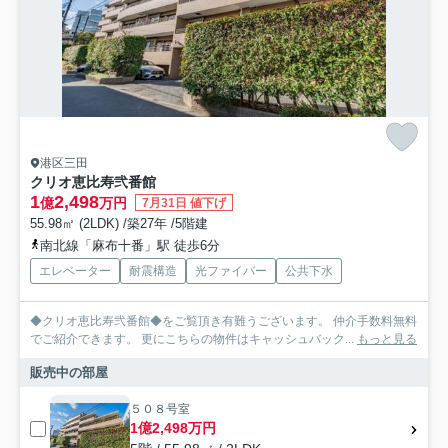
港区三田
クリオ恵比寿弐番館
1
2,498
億
万円
7月31日 値下げ
55.98㎡ (2LDK) /築27年 /5階建
南北線「麻布十番」駅 徒歩6分
エレベーター
耐震構造
光ファイバー
公共下水
◆クリオ恵比寿弐番館◆をご覧頂き有難うございます。 仲介手数料無料
でご紹介できます。 更にこちらの物件はキャッシュバック...
もっと見る
販売中の部屋
５０８号室
1億2,498万円