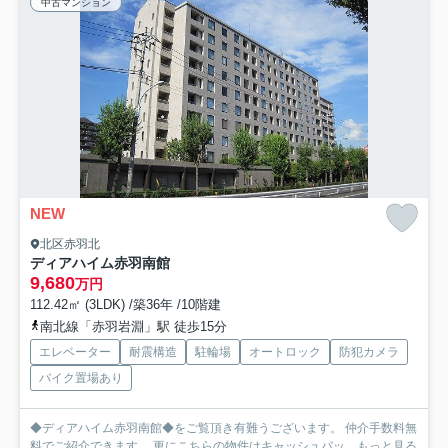
中古マンション
NEW
北区赤羽北
ディアハイム赤羽南館
9,680
万円
112.42㎡ (3LDK) /築36年 /10階建
南北線「赤羽岩淵」駅 徒歩15分
エレベーター
耐震構造
駐輪場
オートロック
防犯カメラ
バイク置場あり
◆ディアハイム赤羽南館◆をご覧頂き有難うございます。 仲介手数料無
料でご紹介できます。 更にこちらの物件はキャッシュバッ...
もっと見る