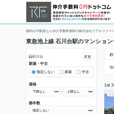
都内の不動産なら仲介手数料無料の株式会社リアルファー
東急池上線 石川台駅のマンション
お
石川台
変更
新築・中古
池
指定しない
新築
中古
価格
1
3
棟
～
中古
築年数