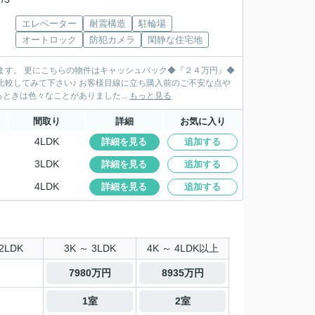
エレベーター
耐震構造
駐輪場
オートロック
防犯カメラ
閑静な住宅地
ます。 更にこちらの物件はキャッシュバック◆『２４万円』◆
線に立ち購入前のご不安な点や
きは色々なことがありました...
もっと見る
間取り
詳細
お気に入り
4LDK
詳細を見る
追加する
3LDK
詳細を見る
追加する
4LDK
詳細を見る
追加する
2LDK
3K ～ 3LDK
4K ～ 4LDK以上
7980万円
8935万円
1室
2室