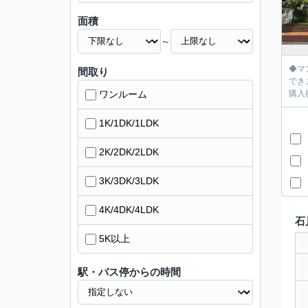
面積
～
◆マ
間取り
できま
ワンルーム
購入
1K/1DK/1LDK
2K/2DK/2LDK
3K/3DK/3LDK
4K/4DK/4LDK
石
5K以上
駅・バス停からの時間