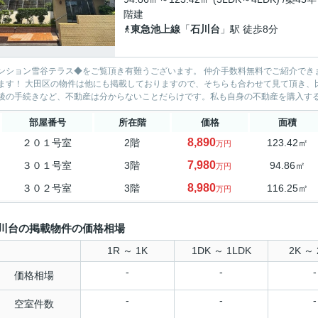
階建
東急池上線
「
石川台
」駅 徒歩8分
ンション雪谷テラス◆をご覧頂き有難うございます。 仲介手数料無料でご紹介でき
す！ 大田区の物件は他にも掲載しておりますので、そちらも合わせて見て頂き、比較してみて下さい♪ お客様目
後の手続きなど、不動産は分からないことだらけです。私も自身の不動産を購入すると
部屋番号
所在階
価格
面積
8,890
２０１号室
2階
123.42㎡
万円
7,980
３０１号室
3階
94.86㎡
万円
8,980
３０２号室
3階
116.25㎡
万円
川台の掲載物件の価格相場
1R ～ 1K
1DK ～ 1LDK
2K ～ 
-
-
-
価格相場
-
-
-
空室件数