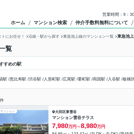
営業時間：9：3
ホーム
マンション検索
仲介手数料無料について
東急池上
ストにお任せ！
沿線・駅から探す
東急池上線のマンション一覧
一覧
すすめの駅
袋駅
/
恵比寿駅
/
渋谷駅
/
人形町駅
/
広尾駅
/
要町駅
/
両国駅
/
入谷駅
/
板橋
件
マンション
大田区
東雪谷
マンション雪谷テラス
7,980
8,980
万円～
万円
94.86㎡～123.42㎡ (3LDK～4LDK) /築45年 