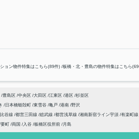
ション物件特集はこちら(89件)
板橋・北・豊島の物件特集はこちら(69
豊島区
中央区
大田区
江東区
港区
杉並区
き
日本橋蛎殻町
東雪谷
亀戸
港南
野沢
日比谷線
都営三田線
総武線
都営浅草線
湘南新宿ライン宇須
有楽町
要町
両国
入谷
板橋区役所前
月島