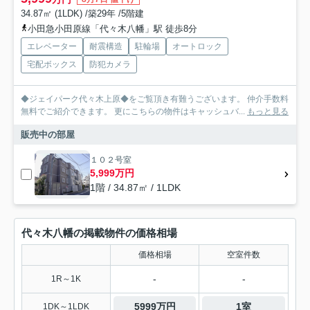
34.87㎡ (1LDK) /築29年 /5階建
小田急小田原線「代々木八幡」駅 徒歩8分
エレベーター
耐震構造
駐輪場
オートロック
宅配ボックス
防犯カメラ
◆ジェイパーク代々木上原◆をご覧頂き有難うございます。 仲介手数料
無料でご紹介できます。 更にこちらの物件はキャッシュバ...
もっと見る
販売中の部屋
１０２号室
5,999万円
1階 / 34.87㎡ / 1LDK
代々木八幡の掲載物件の価格相場
価格相場
空室件数
-
-
1R～1K
5999万円
1室
1DK～1LDK