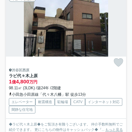
渋谷区西原
ラビ代々木上原
1
4,800
億
万円
98.11㎡ (3LDK) /築24年 /2階建
小田急小田原線「代々木八幡」駅 徒歩13分
エレベーター
耐震構造
駐輪場
CATV
インターネット対応
閑静な住宅地
◆ラビ代々木上原◆をご覧頂き有難うございます。 仲介手数料無料でご
紹介できます。 更にこちらの物件はキャッシュバック◆『...
もっと見る