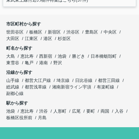
東武東上線付近の物件特集はこちら(37件)
市区町村から探す
世田谷区
板橋区
新宿区
渋谷区
豊島区
中央区
大田区
江東区
港区
杉並区
町名から探す
大島
恵比寿
西新宿
池袋
勝どき
日本橋蛎殻町
東雪谷
亀戸
港南
野沢
沿線から探す
山手線
都営大江戸線
埼京線
日比谷線
都営三田線
総武線
都営浅草線
湘南新宿ライン宇須
有楽町線
副都心線
駅から探す
池袋
恵比寿
渋谷
人形町
広尾
要町
両国
入谷
板橋区役所前
月島