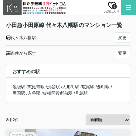
0
お気に入り
小田急小田原線 代々木八幡駅のマンション一覧
代々木八幡駅
変更
条件から探す
変更
おすすめの駅
池袋駅
/
恵比寿駅
/
渋谷駅
/
人形町駅
/
広尾駅
/
要町駅
/
両国駅
/
入谷駅
/
板橋区役所前駅
/
月島駅
2
棟
2
件
中古マンション