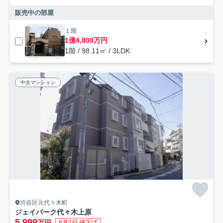
販売中の部屋
１階
1億4,800万円
1階 / 98.11㎡ / 3LDK
中古マンション
渋谷区元代々木町
ジェイパーク代々木上原
5,999
万円
8月7日 値下げ