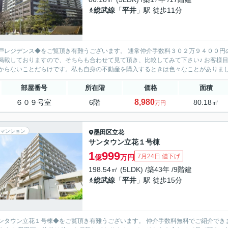
総武線
「
平井
」駅 徒歩11分
戸レジデンス◆をご覧頂き有難うございます。 通常仲介手数料３０２万９４００円
しておりますので、そちらも合わせて見て頂き、比較してみて下さい♪ お客様目線に立ち購入前のご不安な点や購入後の手続きなど、不動産
からないことだらけです。私も自身の不動産を購入するときは色々なことがありました
部屋番号
所在階
価格
面積
8,980
６０９号室
6階
80.18㎡
万円
マンション
墨田区
立花
サンタウン立花１号棟
1
999
7月24日 値下げ
億
万円
198.54㎡ (5LDK) /築43年 /9階建
総武線
「
平井
」駅 徒歩15分
ンタウン立花１号棟◆をご覧頂き有難うございます。 仲介手数料無料でご紹介でき