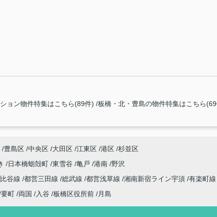
ション物件特集はこちら(89件)
板橋・北・豊島の物件特集はこちら(69
豊島区
中央区
大田区
江東区
港区
杉並区
き
日本橋蛎殻町
東雪谷
亀戸
港南
野沢
日比谷線
都営三田線
総武線
都営浅草線
湘南新宿ライン宇須
有楽町
要町
両国
入谷
板橋区役所前
月島