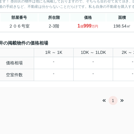
す！ 墨田区の物件は他にも掲載しておりますので、そちらも合わせて見て頂き、比較してみて下さい♪ お客様目
後の手続きなど、不動産は分からないことだらけです。私も自身の不動産を購入すると
部屋番号
所在階
価格
面積
1
999
２０６号室
2-3階
198.54㎡
億
万円
井の掲載物件の価格相場
1R ～ 1K
1DK ～ 1LDK
2K ～ 
-
-
-
価格相場
-
-
-
空室件数
1