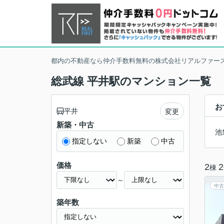
都内の不動産なら仲介手数料無料の株式会社リアルファー
総武線 平井駅のマンション一覧
お
平井
変更
新築・中古
池
指定しない
新築
中古
価格
2
2
棟
～
中古
築年数