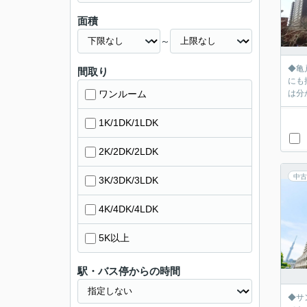
面積
～
◆亀
間取り
にも掲載
ワンルーム
は分
1K/1DK/1LDK
2K/2DK/2LDK
中古
3K/3DK/3LDK
4K/4DK/4LDK
5K以上
駅・バス停からの時間
◆サ