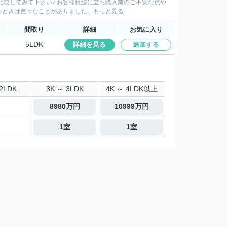
線に立ち購入前のご不安な点や
きは色々なことがありました...
もっと見る
間取り
詳細
お気に入り
5LDK
詳細を見る
追加する
2LDK
3K ～ 3LDK
4K ～ 4LDK以上
8980万円
10999万円
1室
1室