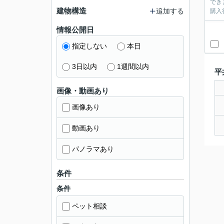
できま
建物構造
追加する
購入
情報公開日
指定しない
本日
3日以内
1週間以内
平
画像・動画あり
画像あり
動画あり
パノラマあり
条件
条件
ペット相談