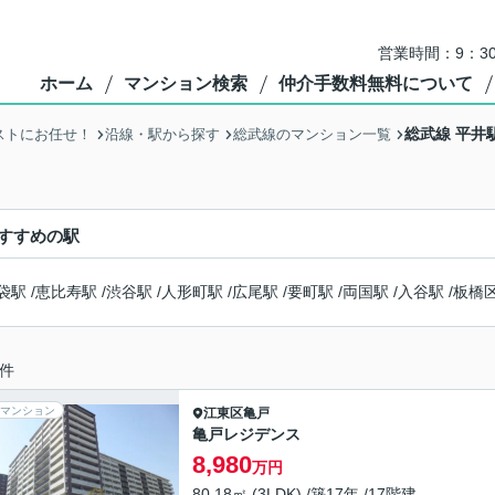
営業時間：9：3
ホーム
マンション検索
仲介手数料無料について
総武線 平井
ストにお任せ！
沿線・駅から探す
総武線のマンション一覧
すすめの駅
袋駅
/
恵比寿駅
/
渋谷駅
/
人形町駅
/
広尾駅
/
要町駅
/
両国駅
/
入谷駅
/
板橋
件
マンション
江東区
亀戸
亀戸レジデンス
8,980
万円
80.18㎡ (3LDK) /築17年 /17階建