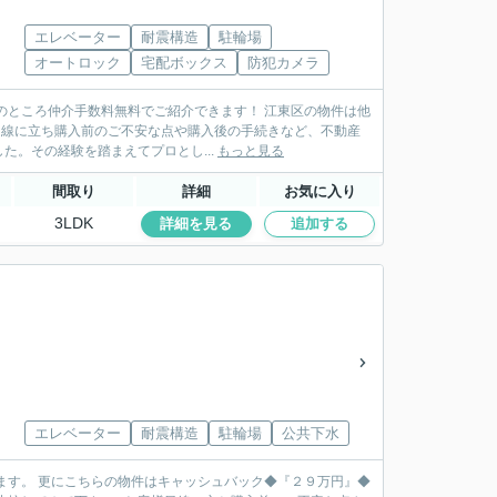
エレベーター
耐震構造
駐輪場
オートロック
宅配ボックス
防犯カメラ
のところ仲介手数料無料でご紹介できます！ 江東区の物件は他
。その経験を踏まえてプロとし...
もっと見る
間取り
詳細
お気に入り
3LDK
詳細を見る
追加する
エレベーター
耐震構造
駐輪場
公共下水
ます。 更にこちらの物件はキャッシュバック◆『２９万円』◆