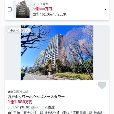
２０３号室
1億800万円
2階 / 61.05㎡ / 2LDK
中古マンション
新宿区百人町
西戸山タワーホウムズノースタワー
1
1,680
億
万円
83.17㎡ (3LDK) /築38年 /25階建
山手線「新大久保」駅 徒歩8分
山手線「高田馬場」駅 徒歩8分
総