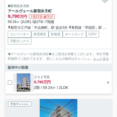
新宿区弁天町
アールヴェール新宿弁天町
9,790
万円
7月27日 値下げ
59.24㎡ (2LDK) /築27年 /7階建
都営大江戸線「牛込柳町」駅 徒歩3分
東西線「早稲田」駅 徒歩11分
エレベーター
耐震構造
駐輪場
オートロック
CATV
宅配ボックス
◆アールヴェール新宿弁天町◆をご覧頂き有難うございます。 仲介手数
料無料でご紹介できます。 更にこちらの物件はキャッシュ...
もっと見る
販売中の部屋
２０２号室
9,790万円
2階 / 59.24㎡ / 2LDK
中古マンション