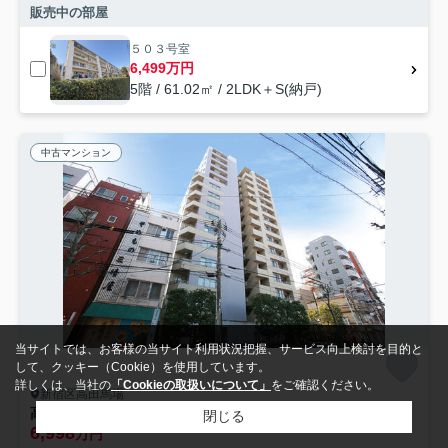
販売中の部屋
５０３号室
6,499万円
5階 / 61.02㎡ / 2LDK＋S(納戸)
中古マンション
当サイトでは、お客様の当サイト利用状況把握、サービス向上検討を目的と
して、クッキー（Cookie）を使用しています。
詳しくは、当社の
「Cookieの取扱いについて」
をご確認ください。
新宿区高田馬場
高田馬場四丁目パーク・ホームズ
閉じる
6,998
万円