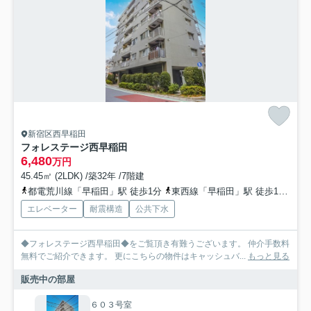
新宿区西早稲田
フォレステージ西早稲田
6,480
万円
45.45㎡ (2LDK) /築32年 /7階建
都電荒川線「早稲田」駅 徒歩1分
東西線「早稲田」駅 徒歩11分
エレベーター
耐震構造
公共下水
◆フォレステージ西早稲田◆をご覧頂き有難うございます。 仲介手数料
無料でご紹介できます。 更にこちらの物件はキャッシュバ...
もっと見る
販売中の部屋
６０３号室