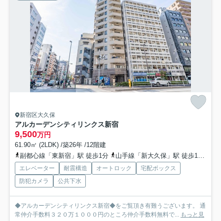
新宿区大久保
アルカーデンシティリンクス新宿
9,500
万円
61.90㎡ (2LDK) /築26年 /12階建
副都心線「東新宿」駅 徒歩1分
山手線「新大久保」駅 徒歩10分
副
エレベーター
耐震構造
オートロック
宅配ボックス
防犯カメラ
公共下水
◆アルカーデンシティリンクス新宿◆をご覧頂き有難うございます。 通
常仲介手数料３２０万１０００円のところ仲介手数料無料で...
もっと見