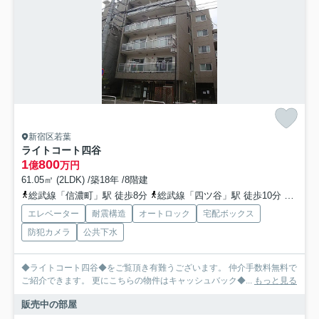
新宿区若葉
ライトコート四谷
1
800
億
万円
61.05㎡ (2LDK) /築18年 /8階建
総武線「信濃町」駅 徒歩8分
総武線「四ツ谷」駅 徒歩10分
丸ノ内
エレベーター
耐震構造
オートロック
宅配ボックス
防犯カメラ
公共下水
◆ライトコート四谷◆をご覧頂き有難うございます。 仲介手数料無料で
ご紹介できます。 更にこちらの物件はキャッシュバック◆...
もっと見る
販売中の部屋