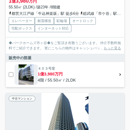
1
3,980
億
万円
55.50㎡ (2LDK) /築23年 /8階建
都営大江戸線「牛込神楽坂」駅 徒歩6分
総武線「市ケ谷」駅 徒歩7分
エレベーター
耐震構造
駐輪場
オートロック
宅配ボックス
インターネット対応
◆パークホームズ市ヶ谷◆をご覧頂き有難うございます。 仲介手数料無
料でご紹介できます。 更にこちらの物件はキャッシュバッ...
もっと見る
販売中の部屋
４０３号室
1億3,980万円
4階 / 55.50㎡ / 2LDK
中古マンション