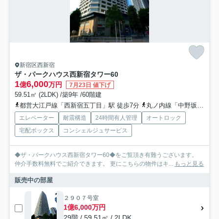
新宿区西新宿
ザ・パークハウス西新宿タワー60
1
6,000
億
万円
7月23日 値下げ
59.51㎡ (2LDK) /築9年 /60階建
都営大江戸線「西新宿五丁目」駅 徒歩7分
丸ノ内線「中野坂上」駅 徒歩10分
エレベーター
耐震構造
24時間有人管理
オートロック
宅配ボックス
コンシェルジュサービス
◆ザ・パークハウス西新宿タワー60◆をご覧頂き有難うございます。
仲介手数料無料でご紹介できます。 更にこちらの物件はキ...
もっと見る
販売中の部屋
２９０７号室
1億6,000万円
29階 / 59.51㎡ / 2LDK