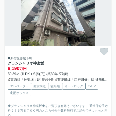
新宿区赤城下町
グランシャリオ神楽坂
8,190
万円
50.89㎡ (1LDK＋S(納戸)) /築30年 /7階建
東西線「神楽坂」駅 徒歩6分
有楽町線「江戸川橋」駅 徒歩6分
都
エレベーター
耐震構造
駐輪場
オートロック
CATV
宅配ボックス
◆グランシャリオ神楽坂◆をご覧頂き有難うございます。 通常仲介手数
料２７６万８７００円のところ仲介手数料無料でご紹介でき...
もっと見
る