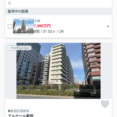
る
販売中の部屋
８階
7,980万円
8階 / 37.02㎡ / 1R
中古マンション
新宿区西新宿
アルテール新宿