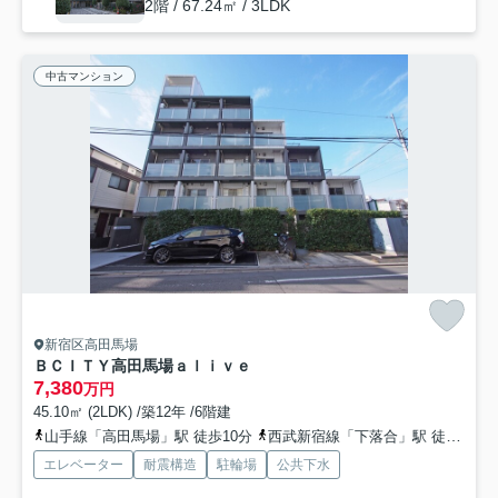
2階 / 67.24㎡ / 3LDK
中古マンション
新宿区高田馬場
ＢＣＩＴＹ高田馬場ａｌｉｖｅ
7,380
万円
45.10㎡ (2LDK) /築12年 /6階建
山手線「高田馬場」駅 徒歩10分
西武新宿線「下落合」駅 徒歩5分
エレベーター
耐震構造
駐輪場
公共下水