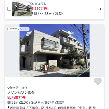
６０３号室
6,280万円
6階 / 44.38㎡ / 2LDK
中古マンション
新宿区中落合
メゾンセゾン落合
8,780
万円
88.81㎡ (2LDK＋S(納戸)) /築37年 /3階建
西武新宿線「下落合」駅 徒歩6分
西武新宿線「中井」駅 徒歩10分