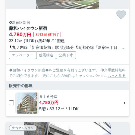
新宿区新宿
藤和ハイタウン新宿
4,780
万円
8月3日 値下げ
33.12㎡ (1LDK) /築42年 /11階建
丸ノ内線「新宿御苑前」駅 徒歩5分
副都心線「新宿三丁目」駅 徒歩9分
エレベーター
耐震構造
公共下水
◆藤和ハイタウン新宿◆をご覧頂き有難うございます。 仲介手数料無料
でご紹介できます。 更にこちらの物件はキャッシュバック...
もっと見る
販売中の部屋
５１６号室
4,780万円
5階 / 33.12㎡ / 1LDK
中古マンション