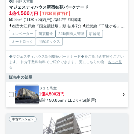
新宿区大京町
マジェスティハウス新宿御苑パークナード
1
4,500
億
万円
7月30日 値下げ
50.85㎡ (1LDK＋S(納戸)) /築12年 /10階建
都営大江戸線「国立競技場」駅 徒歩7分
総武線「千駄ケ谷」駅 徒歩8分
エレベーター
耐震構造
24時間有人管理
駐輪場
オートロック
宅配ボックス
◆マジェスティハウス新宿御苑パークナード◆をご覧頂き有難うござい
ます。 仲介手数料無料でご紹介できます。 更にこちらの物...
もっと見
る
販売中の部屋
６１１号室
1億4,500万円
6階 / 50.85㎡ / 1LDK＋S(納戸)
中古マンション