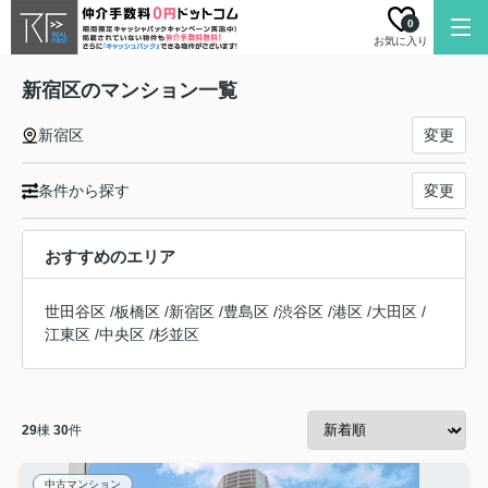
0
お気に入り
新宿区のマンション一覧
新宿区
変更
条件から探す
変更
おすすめのエリア
世田谷区
/
板橋区
/
新宿区
/
豊島区
/
渋谷区
/
港区
/
大田区
/
江東区
/
中央区
/
杉並区
29
棟
30
件
中古マンション