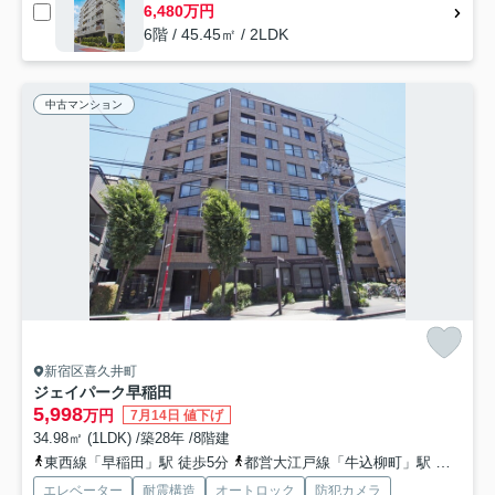
6,480万円
6階 / 45.45㎡ / 2LDK
中古マンション
新宿区喜久井町
ジェイパーク早稲田
5,998
万円
7月14日 値下げ
34.98㎡ (1LDK) /築28年 /8階建
東西線「早稲田」駅 徒歩5分
都営大江戸線「牛込柳町」駅 徒歩8分
エレベーター
耐震構造
オートロック
防犯カメラ