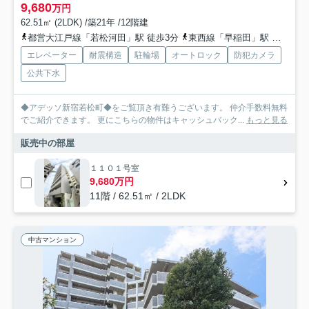
9,680
万円
62.51㎡ (2LDK) /築21年 /12階建
都営大江戸線「若松河田」駅 徒歩3分
東西線「早稲田」駅 徒歩9分
エレベーター
耐震構造
駐輪場
オートロック
防犯カメラ
公共下水
◆アデッソ新宿若松町◆をご覧頂き有難うございます。 仲介手数料無料
でご紹介できます。 更にこちらの物件はキャッシュバック...
もっと見る
販売中の部屋
１１０１号室
9,680万円
11階 / 62.51㎡ / 2LDK
中古マンション