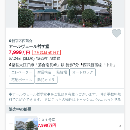
新宿区西落合
アールヴェール哲学堂
7,999
万円
7月31日 値下げ
67.24㎡ (3LDK) /築29年 /8階建
都営大江戸線「落合南長崎」駅 徒歩7分
西武新宿線「中井」駅 徒歩14分
エレベーター
耐震構造
駐輪場
オートロック
宅配ボックス
防犯カメラ
◆アールヴェール哲学堂◆をご覧頂き有難うございます。 仲介手数料無
料でご紹介できます。 更にこちらの物件はキャッシュバッ...
もっと見る
販売中の部屋
２０１号室
7,999万円