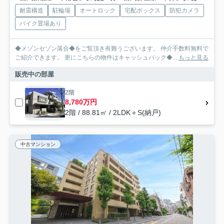
耐震構造
駐輪場
オートロック
宅配ボックス
防犯カメラ
バイク置場あり
◆メゾンセゾン落合◆をご覧頂き有難うございます。 仲介手数料無料で
ご紹介できます。 更にこちらの物件はキャッシュバック◆...
もっと見る
販売中の部屋
2階
8,780万円
2階 / 88.81㎡ / 2LDK＋S(納戸)
中古マンション