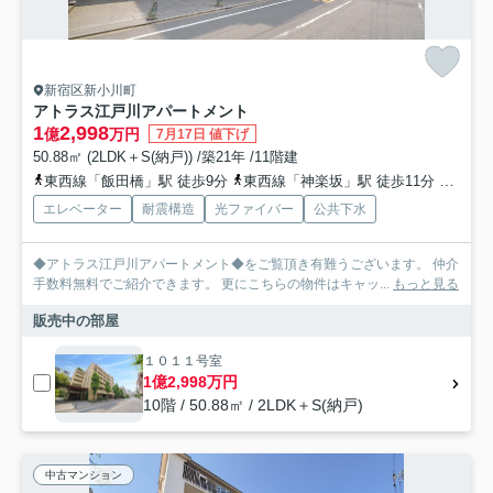
新宿区新小川町
アトラス江戸川アパートメント
1
2,998
億
万円
7月17日 値下げ
50.88㎡ (2LDK＋S(納戸)) /築21年 /11階建
東西線「飯田橋」駅 徒歩9分
東西線「神楽坂」駅 徒歩11分
有楽町
エレベーター
耐震構造
光ファイバー
公共下水
◆アトラス江戸川アパートメント◆をご覧頂き有難うございます。 仲介
手数料無料でご紹介できます。 更にこちらの物件はキャッ...
もっと見る
販売中の部屋
１０１１号室
1億2,998万円
10階 / 50.88㎡ / 2LDK＋S(納戸)
中古マンション