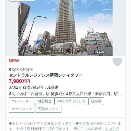
NEW
新宿区西新宿
セントラルレジデンス新宿シティタワー
7,980
万円
37.02㎡ (1R) /築24年 /31階建
丸ノ内線「西新宿」駅 徒歩7分
都営大江戸線「新宿西口」駅 徒歩8分
エレベーター
耐震構造
24時間ゴミ出し可
駐輪場
オートロック
宅配ボックス
◆セントラルレジデンス新宿シティタワー◆をご覧頂き有難うございま
す。 仲介手数料無料でご紹介できます。 更にこちらの物件...
もっと見