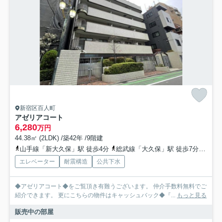
新宿区百人町
アゼリアコート
6,280
万円
44.38㎡ (2LDK) /築42年 /9階建
山手線「新大久保」駅 徒歩4分
総武線「大久保」駅 徒歩7分
西武
エレベーター
耐震構造
公共下水
◆アゼリアコート◆をご覧頂き有難うございます。 仲介手数料無料でご
紹介できます。 更にこちらの物件はキャッシュバック◆『...
もっと見る
販売中の部屋