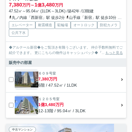
7,380
1
3,480
万円～
億
万円
47.52㎡～95.04㎡ (1LDK～3LDK) /築42年 /13階建
丸ノ内線「西新宿」駅 徒歩2分
山手線「新宿」駅 徒歩10分
都営大
エレベーター
耐震構造
駐輪場
オートロック
防犯カメラ
公共下水
◆アルテール新宿◆をご覧頂き有難うございます。 仲介手数料無料でご
紹介できます。 更にこちらの物件はキャッシュバック◆『...
もっと見る
販売中の部屋
６０９号室
7,380万円
6階 / 47.52㎡ / 1LDK
１２０５号室
1億3,480万円
12-13階 / 95.04㎡ / 3LDK
中古マンション