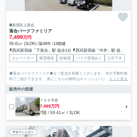
新宿区上落合
落合パークファミリア
7,499
万円
59.41㎡ (3LDK) /築48年 /14階建
西武新宿線「下落合」駅 徒歩1分
西武新宿線「中井」駅 徒歩11分
エレベーター
耐震構造
駐輪場
バイク置場あり
公共下水
◆落合パークファミリア◆をご覧頂き有難うございます。 仲介手数料無
料でご紹介できます。 更にこちらの物件はキャッシュバッ...
もっと見る
販売中の部屋
７０５号室
7,499万円
7階 / 59.41㎡ / 3LDK
中古マンション