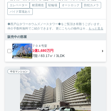
エレベーター
耐震構造
駐輪場
オートロック
防犯カメラ
バイク置場あり
◆西戸山タワーホウムズノースタワー◆をご覧頂き有難うございます。
仲介手数料無料でご紹介できます。 更にこちらの物件はキ...
もっと見る
販売中の部屋
７０４号室
1億1,680万円
7階 / 83.17㎡ / 3LDK
中古マンション