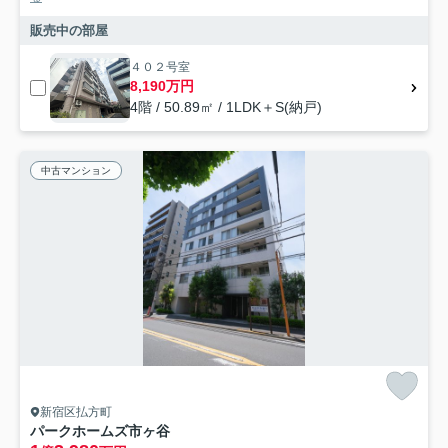
販売中の部屋
４０２号室
8,190万円
4階 / 50.89㎡ / 1LDK＋S(納戸)
中古マンション
新宿区払方町
パークホームズ市ヶ谷