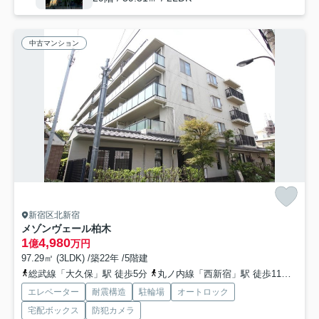
中古マンション
新宿区北新宿
メゾンヴェール柏木
1
4,980
億
万円
97.29㎡ (3LDK) /築22年 /5階建
総武線「大久保」駅 徒歩5分
丸ノ内線「西新宿」駅 徒歩11分
山手
エレベーター
耐震構造
駐輪場
オートロック
宅配ボックス
防犯カメラ