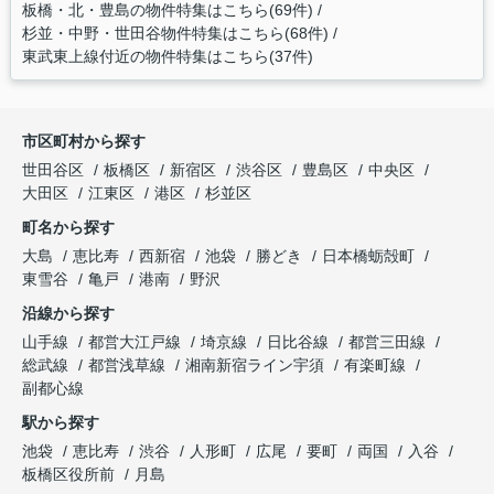
板橋・北・豊島の物件特集はこちら(69件)
杉並・中野・世田谷物件特集はこちら(68件)
東武東上線付近の物件特集はこちら(37件)
市区町村から探す
世田谷区
板橋区
新宿区
渋谷区
豊島区
中央区
大田区
江東区
港区
杉並区
町名から探す
大島
恵比寿
西新宿
池袋
勝どき
日本橋蛎殻町
東雪谷
亀戸
港南
野沢
沿線から探す
山手線
都営大江戸線
埼京線
日比谷線
都営三田線
総武線
都営浅草線
湘南新宿ライン宇須
有楽町線
副都心線
駅から探す
池袋
恵比寿
渋谷
人形町
広尾
要町
両国
入谷
板橋区役所前
月島