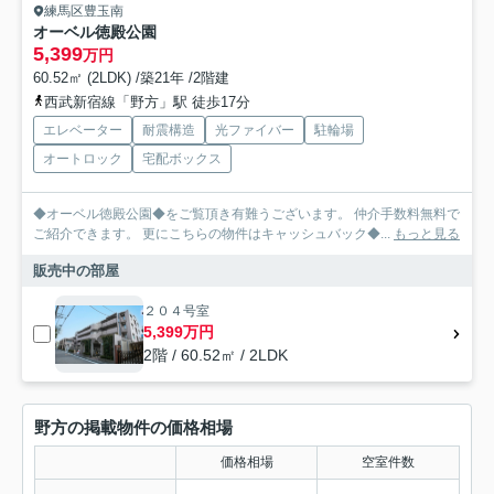
練馬区豊玉南
オーベル徳殿公園
5,399
万円
60.52㎡ (2LDK) /築21年 /2階建
西武新宿線「野方」駅 徒歩17分
エレベーター
耐震構造
光ファイバー
駐輪場
オートロック
宅配ボックス
◆オーベル徳殿公園◆をご覧頂き有難うございます。 仲介手数料無料で
ご紹介できます。 更にこちらの物件はキャッシュバック◆...
もっと見る
販売中の部屋
２０４号室
5,399万円
2階 / 60.52㎡ / 2LDK
野方の掲載物件の価格相場
価格相場
空室件数