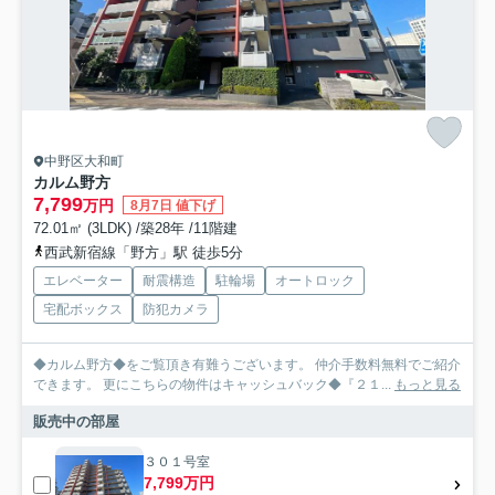
中野区大和町
カルム野方
7,799
万円
8月7日 値下げ
72.01㎡ (3LDK) /築28年 /11階建
西武新宿線「野方」駅 徒歩5分
エレベーター
耐震構造
駐輪場
オートロック
宅配ボックス
防犯カメラ
◆カルム野方◆をご覧頂き有難うございます。 仲介手数料無料でご紹介
できます。 更にこちらの物件はキャッシュバック◆『２１...
もっと見る
販売中の部屋
３０１号室
7,799万円