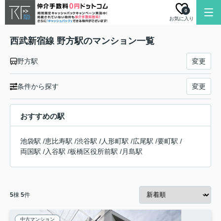
0
お気に入り
西武新宿線 野方駅のマンション一覧
野方駅
変更
条件から探す
変更
おすすめの駅
池袋駅
/
恵比寿駅
/
渋谷駅
/
人形町駅
/
広尾駅
/
要町駅
/
両国駅
/
入谷駅
/
板橋区役所前駅
/
月島駅
5
棟
5
件
中古マンション