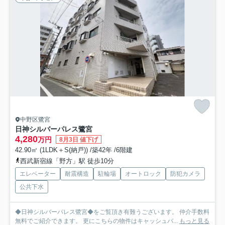
中野区鷺宮
日神シルバーパレス鷺宮
4,280
万円
8月3日 値下げ
42.90㎡ (1LDK＋S(納戸)) /築42年 /6階建
西武新宿線「野方」駅 徒歩10分
エレベーター
耐震構造
駐輪場
オートロック
防犯カメラ
公共下水
◆日神シルバーパレス鷺宮◆をご覧頂き有難うございます。 仲介手数料
無料でご紹介できます。 更にこちらの物件はキャッシュバ...
もっと見る