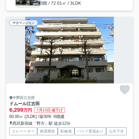
3階 / 72.01㎡ / 3LDK
中古マンション
中野区江古田
ドムール江古田
6,299
万円
7月13日 値下げ
60.00㎡ (2LDK) /築30年 /6階建
西武新宿線「野方」駅 徒歩12分
エレベーター
耐震構造
駐輪場
バイク置場あり
公共下水