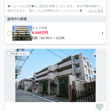
◆ドムール江古田◆をご覧頂き有難うございます。 仲介手数料無料でご
紹介できます。 更にこちらの物件はキャッシュバック◆『...
もっと見る
販売中の部屋
５０３号室
6,299万円
5階 / 60.00㎡ / 2LDK
中古マンション