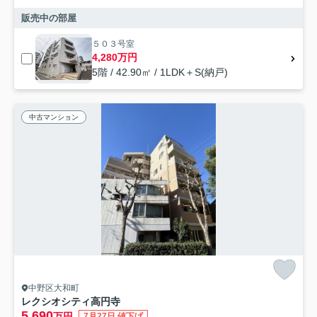
販売中の部屋
５０３号室
4,280万円
5階 / 42.90㎡ / 1LDK＋S(納戸)
中古マンション
中野区大和町
レクシオシティ高円寺
5,690
万円
7月27日 値下げ