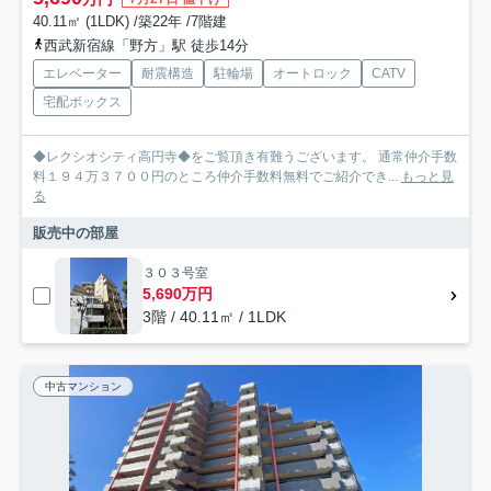
40.11㎡ (1LDK) /築22年 /7階建
西武新宿線「野方」駅 徒歩14分
エレベーター
耐震構造
駐輪場
オートロック
CATV
宅配ボックス
◆レクシオシティ高円寺◆をご覧頂き有難うございます。 通常仲介手数
料１９４万３７００円のところ仲介手数料無料でご紹介でき...
もっと見
る
販売中の部屋
３０３号室
5,690万円
3階 / 40.11㎡ / 1LDK
中古マンション