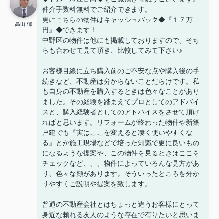
仲介手数料無料でご紹介できます。
更にこちらの物件はキャッシュバック◆『１７万
高山 郁
円』◆できます！
中野区の物件は他にも掲載しておりますので、そち
らも合わせて見て頂き、比較してみて下さい♪
お客様目線に立ち購入前のご不安な点や購入後の手
続きなど、不動産は分からないことだらけです。私
も自身の不動産を購入するときは色々なことがあり
ました。その経験を踏まえてプロとしてのアドバイ
スと、購入経験者としてのアドバイスをさせて頂け
ればと思います。リフォームが終わった物件や新築
戸建でも『実はここを変えると凄く使いやすくな
る』とか施工現場などで培った知識で更に良いもの
になるような提案や、この物件を見るときはここを
チェックなど、、、物件によっていろんな見方があ
り、色々な顔があります。そういったところを分か
りやすくご説明や提案を致します。
普通の不動産会社とはちょっと違うお客様にとって
身近な頼れる友人のような存在で有りたいと思いま