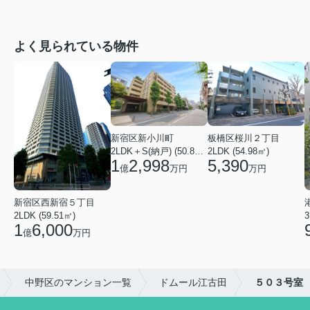
よく見られている物件
新宿区新小川町
板橋区桜川２丁目
2LDK＋S(納戸) (50.88㎡)
2LDK (54.98㎡)
1
2,998
5,390
億
万円
万円
新宿区西新宿５丁目
2LDK (59.51㎡)
3
1
6,000
億
万円
中野区のマンション一覧
ドムール江古田
５０３号室