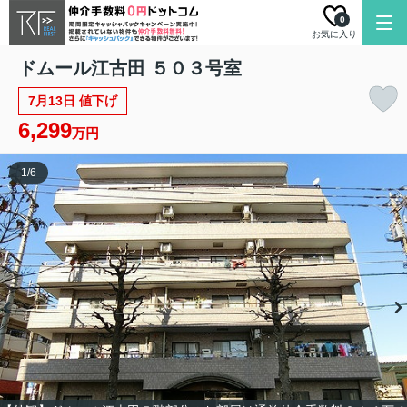
0
お気に入り
ドムール江古田 ５０３号室
7月13日 値下げ
6,299
万円
1
/
6