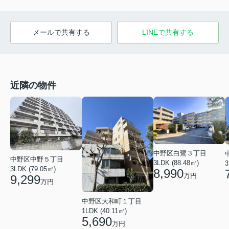
メールで共有する
LINEで共有する
近隣の物件
中野区白鷺３丁目
中野区中野５丁目
3LDK (88.48㎡)
3
3LDK (79.05㎡)
8,990
万円
9,299
万円
中野区大和町１丁目
1LDK (40.11㎡)
5,690
万円