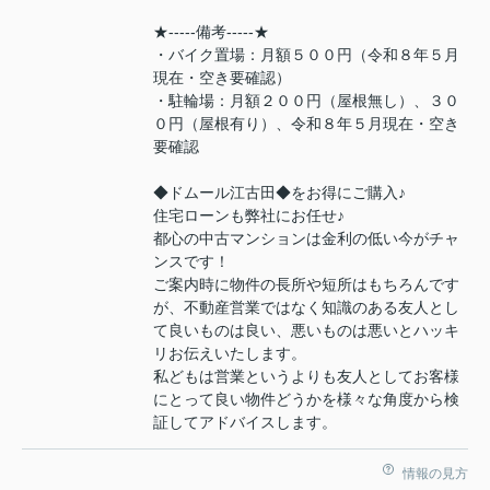
★-----備考-----★
・バイク置場：月額５００円（令和８年５月
現在・空き要確認）
・駐輪場：月額２００円（屋根無し）、３０
０円（屋根有り）、令和８年５月現在・空き
要確認
◆ドムール江古田◆をお得にご購入♪
住宅ローンも弊社にお任せ♪
都心の中古マンションは金利の低い今がチャ
ンスです！
ご案内時に物件の長所や短所はもちろんです
が、不動産営業ではなく知識のある友人とし
て良いものは良い、悪いものは悪いとハッキ
リお伝えいたします。
私どもは営業というよりも友人としてお客様
にとって良い物件どうかを様々な角度から検
証してアドバイスします。
情報の見方