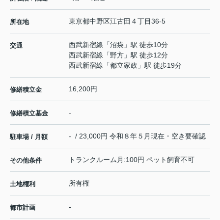
東京都
中野区
江古田
４丁目36-5
所在地
西武新宿線
「
沼袋
」駅 徒歩10分
交通
西武新宿線
「
野方
」駅 徒歩12分
西武新宿線
「
都立家政
」駅 徒歩19分
16,200円
修繕積立金
-
修繕積立基金
- / 23,000円 令和８年５月現在・空き要確認
駐車場 / 月額
トランクルーム月:100円 ペット飼育不可
その他条件
所有権
土地権利
-
都市計画