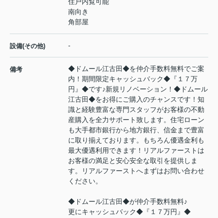
住戸内覧可能
南向き
角部屋
-
設備(その他)
◆ドムール江古田◆を仲介手数料無料でご案
備考
内！期間限定キャッシュバック◆『１７万
円』◆です♪新規リノベーション！◆ドムール
江古田◆をお得にご購入のチャンスです！知
識と経験豊富な専門スタッフがお客様の不動
産購入を全力サポート致します。住宅ローン
も大手都市銀行から地方銀行、信金まで豊富
に取り揃えております。もちろん優遇金利も
最大優遇利用できます！リアルファーストは
お客様の満足と安心安全な取引を提供しま
す。リアルファーストへまずはお問い合わせ
ください。
◆ドムール江古田◆が仲介手数料無料♪
更にキャッシュバック◆『１７万円』◆