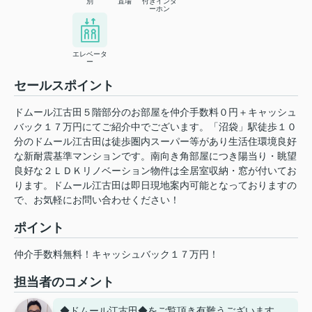
別
置場
付きインタ
ーホン
エレベータ
ー
セールスポイント
ドムール江古田５階部分のお部屋を仲介手数料０円＋キャッシュ
バック１７万円にてご紹介中でございます。「沼袋」駅徒歩１０
分のドムール江古田は徒歩圏内スーパー等があり生活住環境良好
な新耐震基準マンションです。南向き角部屋につき陽当り・眺望
良好な２ＬＤＫリノベーション物件は全居室収納・窓が付いてお
ります。ドムール江古田は即日現地案内可能となっておりますの
で、お気軽にお問い合わせください！
ポイント
仲介手数料無料！キャッシュバック１７万円！
担当者のコメント
◆ドムール江古田◆をご覧頂き有難うございます。