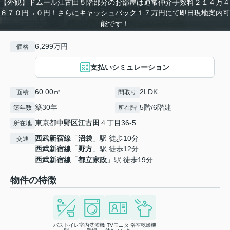
【外観】ドムール江古田５階部分のお部屋は通常仲介手数料２１４万４
６７０円→０円！さらにキャッシュバック１７万円にて即日現地案内可
能です！
6,299万円
価格
支払いシミュレーション
60.00㎡
2LDK
面積
間取り
築30年
5階/6階建
築年数
所在階
東京都
中野区
江古田
４丁目36-5
所在地
西武新宿線
「
沼袋
」駅 徒歩10分
交通
西武新宿線
「
野方
」駅 徒歩12分
西武新宿線
「
都立家政
」駅 徒歩19分
物件の特徴
バストイレ
室内洗濯機
TVモニタ
浴室乾燥機