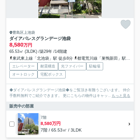
豊島区上池袋
ダイアパレスグランデージ池袋
8,580
万円
65.53㎡ (3LDK) /築29年 /14階建
東武東上線「北池袋」駅 徒歩8分
都電荒川線「巣鴨新田」駅 徒歩9分
エレベーター
耐震構造
光ファイバー
駐輪場
オートロック
宅配ボックス
◆ダイアパレスグランデージ池袋◆をご覧頂き有難うございます。 仲介
手数料無料でご紹介できます。 更にこちらの物件はキャッ...
もっと見る
販売中の部屋
7階
8,580万円
7階 / 65.53㎡ / 3LDK