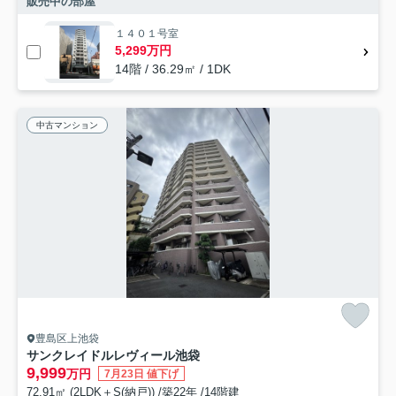
販売中の部屋
１４０１号室
5,299万円
14階 / 36.29㎡ / 1DK
中古マンション
豊島区上池袋
サンクレイドルレヴィール池袋
9,999
万円
7月23日 値下げ
72.91㎡ (2LDK＋S(納戸)) /築22年 /14階建