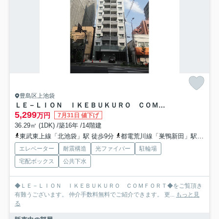
豊島区上池袋
ＬＥ－ＬＩＯＮ ＩＫＥＢＵＫＵＲＯ ＣＯＭＦＯＲＴ
5,299
万円
7月31日 値下げ
36.29㎡ (1DK) /築16年 /14階建
東武東上線「北池袋」駅 徒歩9分
都電荒川線「巣鴨新田」駅 徒歩10分
エレベーター
耐震構造
光ファイバー
駐輪場
宅配ボックス
公共下水
◆ＬＥ－ＬＩＯＮ ＩＫＥＢＵＫＵＲＯ ＣＯＭＦＯＲＴ◆をご覧頂き
有難うございます。 仲介手数料無料でご紹介できます。 更...
もっと見
る