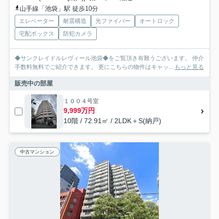
山手線「池袋」駅 徒歩10分
エレベーター
耐震構造
光ファイバー
オートロック
宅配ボックス
防犯カメラ
◆サンクレイドルレヴィール池袋◆をご覧頂き有難うございます。 仲介
手数料無料でご紹介できます。 更にこちらの物件はキャッ...
もっと見る
販売中の部屋
１００４号室
9,999万円
10階 / 72.91㎡ / 2LDK＋S(納戸)
中古マンション