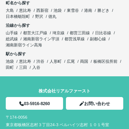
町名から探す
大島
恵比寿
西新宿
池袋
東雪谷
港南
勝どき
日本橋蛎殻町
野沢
徳丸
沿線から探す
山手線
都営大江戸線
埼京線
都営三田線
日比谷線
総武線
湘南新宿ライン宇須
都営浅草線
副都心線
湘南新宿ライン高海
駅から探す
池袋
恵比寿
渋谷
人形町
広尾
両国
板橋区役所前
田町
三田
入谷
株式会社リアルファースト
03-5916-8260
お問い合わせ
〒174-0056
東京都板橋区志村３丁目24-3 ベルハイツ志村 １０１号室