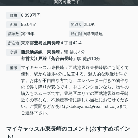
案内可能です！
6,899万円
価格
55.04㎡
2LDK
面積
間取り
築29年
5階/6階建
築年数
所在階
東京都
豊島区
南長崎
４丁目42-4
所在地
西武池袋線
「
東長崎
」駅 徒歩4分
交通
都営大江戸線
「
落合南長崎
」駅 徒歩10分
マイキャッスル東長崎：西武池袋線東長崎駅にも近くて
備考
便利。駅から徒歩4分に位置する、魅力的な駅近物件で
す。お体が不自由な方でも、エレベーター付きの物件な
ので昇り降りが安心です。中古マンションなら、物件の
購入もスムーズです。豊島区エリアの西武池袋線東長崎
近くの事なら、不動産事情に詳しい当社にお任せくださ
い。ご質問などがあればktakayama@realfirst.co.jpまで
ご連絡下さい。
マイキャッスル東長崎のコメント(おすすめポイン
ト)