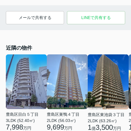
メールで共有する
LINEで共有する
近隣の物件
豊島区目白５丁目
豊島区巣鴨４丁目
豊島区東池袋３丁目
3LDK (52.40㎡)
2LDK (56.03㎡)
2
2LDK (63.26㎡)
7,998
9,699
1
3,500
万円
万円
億
万円