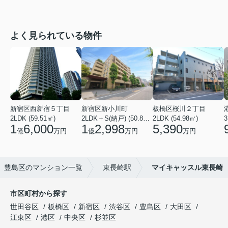
よく見られている物件
新宿区西新宿５丁目
新宿区新小川町
板橋区桜川２丁目
2LDK (59.51㎡)
2LDK＋S(納戸) (50.88㎡)
2LDK (54.98㎡)
3
1
6,000
1
2,998
5,390
億
万円
億
万円
万円
豊島区のマンション一覧
東長崎駅
マイキャッスル東長崎
市区町村から探す
世田谷区
板橋区
新宿区
渋谷区
豊島区
大田区
江東区
港区
中央区
杉並区