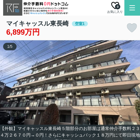
0
お気に入り
マイキャッスル東長崎
空室1
6,899万円
1
/
5
【外観】マイキャッスル東長崎５階部分のお部屋は通常仲介手数料２３
４万２６７０円→０円！さらにキャッシュバック１８万円にて即日現地