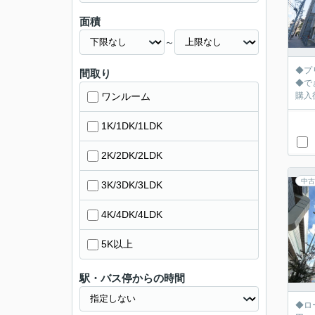
面積
～
◆プ
間取り
◆でき
ワンルーム
購入
1K/1DK/1LDK
2K/2DK/2LDK
中古
3K/3DK/3LDK
4K/4DK/4LDK
5K以上
駅・バス停からの時間
◆ロ