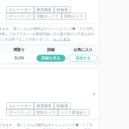
エレベーター
耐震構造
駐輪場
オートロック
宅配ボックス
防犯カメラ
きます。 更にこちらの物件はキャッシュバック◆『２３万円』
線に立ち購入前のご不安な点や
きは色々なことがありました...
もっと見る
間取り
詳細
お気に入り
3LDK
詳細を見る
追加する
エレベーター
耐震構造
駐輪場
オートロック
防犯カメラ
バイク置場あり
できます。 更にこちらの物件はキャッシュバック◆『１７万