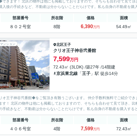
できます！ 北区の物件は他にも掲載しておりますので、そちらも合わせて見て頂き、比較してみて下さい♪ 
購入後の手続きなど、不動産は分からないことだらけです。私も自身の不動産を購入す
部屋番号
所在階
価格
面積
6,390
８０２号室
8階
54.49㎡
万円
マンション
北区
王子
クリオ王子神谷弐番館
7,599
万円
72.43㎡ (3LDK) /築27年 /14階建
京浜東北線
「
王子
」駅 徒歩14分
リオ王子神谷弐番館◆をご覧頂き有難うございます。 仲介手数料無料でご紹介でき
す！ 北区の物件は他にも掲載しておりますので、そちらも合わせて見て頂き、比較してみて下さい♪ お客様目線に立
の手続きなど、不動産は分からないことだらけです。私も自身の不動産を購入するとき
部屋番号
所在階
価格
面積
7,599
４０６号室
4階
72.43㎡
万円