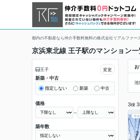
都内の不動産なら仲介手数料無料の株式会社リアルファー
京浜東北線 王子駅のマンション一
お
王子
変更
新築・中古
池
指定しない
新築
中古
価格
3
3
棟
～
中古
築年数