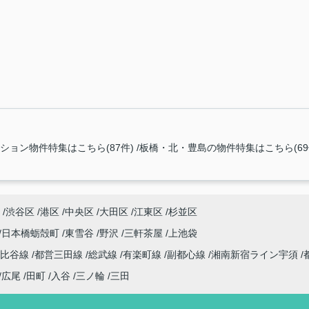
ション物件特集はこちら(87件)
板橋・北・豊島の物件特集はこちら(69
渋谷区
港区
中央区
大田区
江東区
杉並区
日本橋蛎殻町
東雪谷
野沢
三軒茶屋
上池袋
日比谷線
都営三田線
総武線
有楽町線
副都心線
湘南新宿ライン宇須
広尾
田町
入谷
三ノ輪
三田