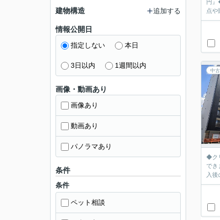
円』◆
建物構造
追加する
点や
情報公開日
指定しない
本日
3日以内
1週間以内
中古
画像・動画あり
画像あり
動画あり
パノラマあり
◆ク
できま
条件
入後
条件
ペット相談