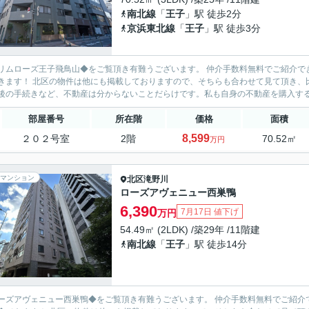
南北線
「
王子
」駅 徒歩2分
京浜東北線
「
王子
」駅 徒歩3分
リムローズ王子飛鳥山◆をご覧頂き有難うございます。 仲介手数料無料でご紹介で
ます！ 北区の物件は他にも掲載しておりますので、そちらも合わせて見て頂き、比較してみて下さい♪ お客様目
後の手続きなど、不動産は分からないことだらけです。私も自身の不動産を購入すると
部屋番号
所在階
価格
面積
8,599
２０２号室
2階
70.52㎡
万円
マンション
北区
滝野川
ローズアヴェニュー西巣鴨
6,390
7月17日 値下げ
万円
54.49㎡ (2LDK) /築29年 /11階建
南北線
「
王子
」駅 徒歩14分
ーズアヴェニュー西巣鴨◆をご覧頂き有難うございます。 仲介手数料無料でご紹介