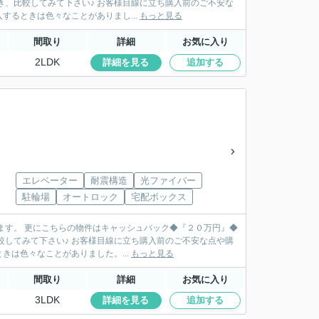
お客様目線に立ち購入前のご不安な
るときは色々なことがありまし...
もっと見る
間取り
詳細
お気に入り
2LDK
詳細を見る
追加する
エレベーター
耐震構造
光ファイバー
駐輪場
オートロック
宅配ボックス
ます。 更にこちらの物件はキャッシュバック◆『２０万円』◆
ち購入前のご不安な点や購
は色々なことがありました。...
もっと見る
間取り
詳細
お気に入り
3LDK
詳細を見る
追加する