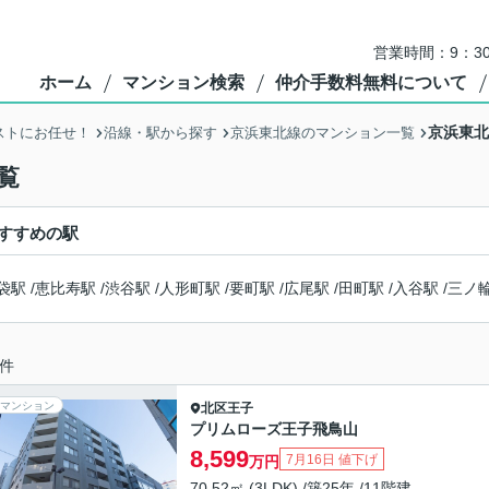
営業時間：9：3
ホーム
マンション検索
仲介手数料無料について
京浜東北
ストにお任せ！
沿線・駅から探す
京浜東北線のマンション一覧
覧
すすめの駅
袋駅
/
恵比寿駅
/
渋谷駅
/
人形町駅
/
要町駅
/
広尾駅
/
田町駅
/
入谷駅
/
三ノ
件
マンション
北区
王子
プリムローズ王子飛鳥山
8,599
7月16日 値下げ
万円
70.52㎡ (3LDK) /築25年 /11階建