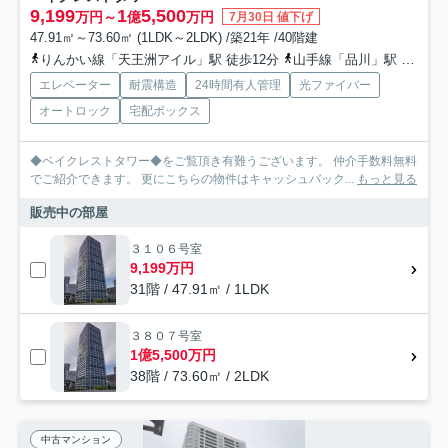
9,199
1
5,500
万円～
億
万円
7月30日 値下げ
47.91㎡～73.60㎡ (1LDK～2LDK) /築21年 /40階建
りんかい線「天王洲アイル」駅 徒歩12分
山手線「品川」駅 徒歩15分
エレベーター
耐震構造
24時間有人管理
光ファイバー
オートロック
宅配ボックス
◆ベイクレストタワー◆をご覧頂き有難うございます。 仲介手数料無料
でご紹介できます。 更にこちらの物件はキャッシュバック...
もっと見る
販売中の部屋
３１０６号室
9,199万円
31階 / 47.91㎡ / 1LDK
３８０７号室
1億5,500万円
38階 / 73.60㎡ / 2LDK
中古マンション