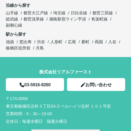
沿線から探す
山手線
都営大江戸線
埼京線
日比谷線
都営三田線
総武線
都営浅草線
湘南新宿ライン宇須
有楽町線
副都心線
駅から探す
池袋
恵比寿
渋谷
人形町
広尾
要町
両国
入谷
板橋区役所前
月島
株式会社リアルファースト
03-5916-8260
お問い合わせ
〒174-0056
東京都板橋区志村３丁目24-3 ベルハイツ志村 １０１号室
営業時間：
9：30～19:00
定休日：
毎週水曜日 隔週火曜日