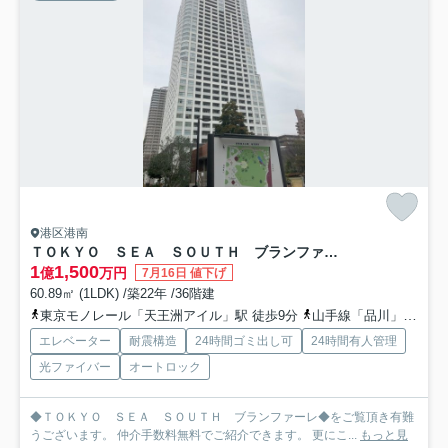
港区港南
ＴＯＫＹＯ ＳＥＡ ＳＯＵＴＨ ブランファーレ
1
1,500
億
万円
7月16日 値下げ
60.89㎡ (1LDK) /築22年 /36階建
東京モノレール「天王洲アイル」駅 徒歩9分
山手線「品川」駅 徒歩12分
エレベーター
耐震構造
24時間ゴミ出し可
24時間有人管理
光ファイバー
オートロック
◆ＴＯＫＹＯ ＳＥＡ ＳＯＵＴＨ ブランファーレ◆をご覧頂き有難
うございます。 仲介手数料無料でご紹介できます。 更にこ...
もっと見