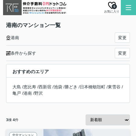
0
お気に入り
港南のマンション一覧
港南
変更
条件から探す
変更
おすすめのエリア
大島
/
恵比寿
/
西新宿
/
池袋
/
勝どき
/
日本橋蛎殻町
/
東雪谷
/
亀戸
/
港南
/
野沢
3
棟
4
件
中古マンション