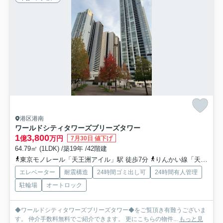
港区港南
ワールドシティタワーズブリーズタワー
1
3,800
億
万円
7月30日 値下げ
64.79㎡ (1LDK) /築19年 /42階建
東京モノレール「天王洲アイル」駅 徒歩7分
りんかい線「天王洲アイル」駅 徒歩10分
エレベーター
耐震構造
24時間ゴミ出し可
24時間有人管理
駐輪場
オートロック
◆ワールドシティタワーズブリーズタワー◆をご覧頂き有難うございま
す。 仲介手数料無料でご紹介できます。 更にこちらの物件...
もっと見