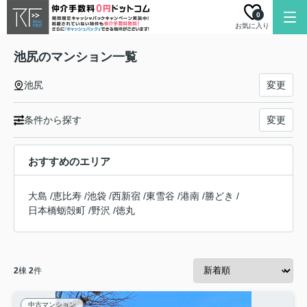
0
お気に入り
池尻のマンション一覧
池尻
変更
条件から探す
変更
おすすめのエリア
大島
/
恵比寿
/
池袋
/
西新宿
/
東雪谷
/
港南
/
勝どき
/
日本橋蛎殻町
/
野沢
/
徳丸
2
棟
2
件
中古マンション