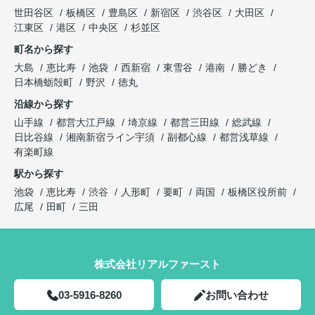
世田谷区
板橋区
豊島区
新宿区
渋谷区
大田区
江東区
港区
中央区
杉並区
町名から探す
大島
恵比寿
池袋
西新宿
東雪谷
港南
勝どき
日本橋蛎殻町
野沢
徳丸
沿線から探す
山手線
都営大江戸線
埼京線
都営三田線
総武線
日比谷線
湘南新宿ライン宇須
副都心線
都営浅草線
有楽町線
駅から探す
池袋
恵比寿
渋谷
人形町
要町
両国
板橋区役所前
広尾
田町
三田
株式会社リアルファースト
03-5916-8260
お問い合わせ