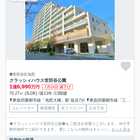
世田谷区池尻
クラッシィハウス世田谷公園
1
6,990
億
万円
7月24日 値下げ
70.27㎡ (3LDK) /築13年 /13階建
東急田園都市線「池尻大橋」駅 徒歩7分
東急田園都市線「三軒茶屋」駅 徒歩16分
エレベーター
耐震構造
光ファイバー
公共下水
◆クラッシィハウス世田谷公園◆をご覧頂き有難うございます。 仲介手
数料無料でご紹介できます。 更にこちらの物件はキャッシ...
もっと見る
販売中の部屋