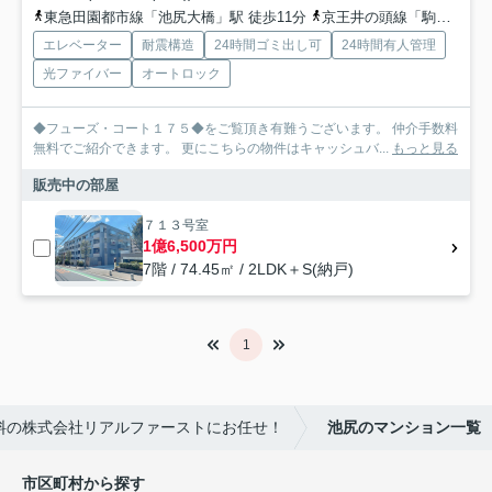
東急田園都市線「池尻大橋」駅 徒歩11分
京王井の頭線「駒場東大前」駅 徒歩12分
エレベーター
耐震構造
24時間ゴミ出し可
24時間有人管理
光ファイバー
オートロック
◆フューズ・コート１７５◆をご覧頂き有難うございます。 仲介手数料
無料でご紹介できます。 更にこちらの物件はキャッシュバ...
もっと見る
販売中の部屋
７１３号室
1億6,500万円
7階 / 74.45㎡ / 2LDK＋S(納戸)
1
料の株式会社リアルファーストにお任せ！
池尻のマンション一覧
市区町村から探す