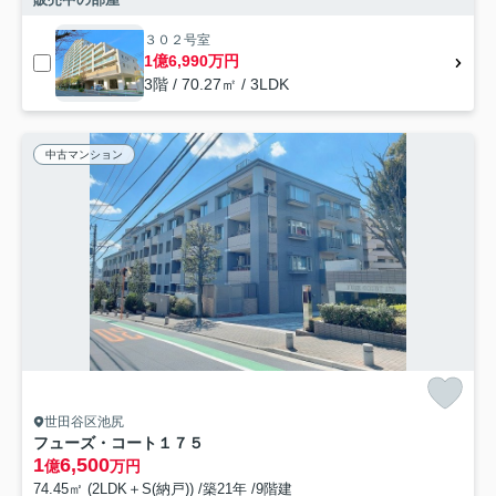
３０２号室
1億6,990万円
3階 / 70.27㎡ / 3LDK
中古マンション
世田谷区池尻
フューズ・コート１７５
1
6,500
億
万円
74.45㎡ (2LDK＋S(納戸)) /築21年 /9階建