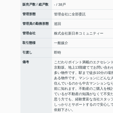
販売戸数 / 総戸数
- / 38戸
管理形態
管理会社に全部委託
管理員の勤務形態
巡回
管理会社
株式会社新日本コミュニティー
取引態様
一般媒介
引渡し
即時
備考
こだわりポイント満載のエクセレン
京動坂。地上13階建てでお問い合わ
多い物件です。駅まで徒歩10分の場
ある物件です。マンションにどんな
住んでいるのかも中古マンションな
前に知れます。不動産のご購入を検
ているが不動産の知識がなくて不安
思う方でも、経験豊富な当社スタッ
しっかりとサポートするので安心し
依頼下さい。