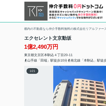
都内の不動産なら仲介手数料無料の株式会社リアルファー
エクセレント文京動坂
1億2,490万円
東京都
文京区
本駒込
４丁目20-11
山手線「田端」駅徒歩10分
南北線「本駒込」駅徒歩
1
/
21