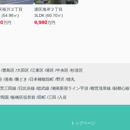
区桜川２丁目
港区海岸２丁目
 (54.98㎡)
3LDK (60.70㎡)
90
9,980
万円
万円
豊島区
大田区
江東区
港区
中央区
杉並区
谷
港南
勝どき
日本橋蛎殻町
野沢
徳丸
都営三田線
日比谷線
総武線
湘南新宿ライン宇須
都営浅草線
副都心
両国
板橋区役所前
田町
三田
入谷
トップページ