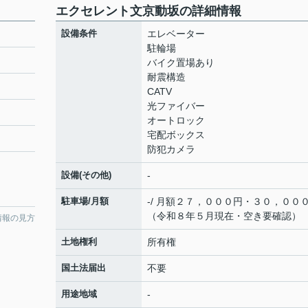
エクセレント文京動坂の詳細情報
設備条件
エレベーター
駐輪場
バイク置場あり
耐震構造
CATV
光ファイバー
オートロック
宅配ボックス
防犯カメラ
設備(その他)
-
駐車場/月額
-/ 月額２７，０００円・３０，００
（令和８年５月現在・空き要確認）
情報の見方
土地権利
所有権
国土法届出
不要
用途地域
-