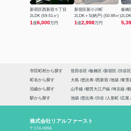
新宿区西新宿５丁目
新宿区新小川町
板橋
2LDK (59.51㎡)
2LDK＋S(納戸) (50.88㎡)
2LDK
1
6,000
1
2,998
5,3
億
万円
億
万円
市区町村から探す
世田谷区
板橋区
新宿区
渋谷区
町名から探す
大島
恵比寿
西新宿
池袋
東雪
沿線から探す
山手線
都営大江戸線
埼京線
駅から探す
池袋
恵比寿
渋谷
人形町
広尾
株式会社リアルファースト
〒174-0056