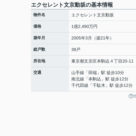
エクセレント文京動坂の基本情報
物件名
エクセレント文京動坂
価格
1億2,490万円
築年月
2005年3月（築21年）
総戸数
38戸
所在地
東京都
文京区
本駒込
４丁目20-11
交通
山手線
「
田端
」駅 徒歩10分
南北線
「
本駒込
」駅 徒歩12分
千代田線
「
千駄木
」駅 徒歩12分