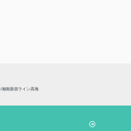
線
湘南新宿ライン高海