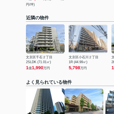
円/坪)
近隣の物件
文京区千石２丁目
文京区小石川２丁目
2SLDK (71.01㎡)
1R (44.99㎡)
2
1
1,990
5,798
1
億
万円
万円
よく見られている物件