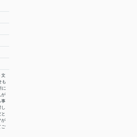
ト文
せも
所に
人が
ら事
討し
だと
フが
てご