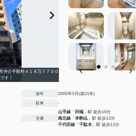
常仲介手数料４１８万７７００
能です！
2005年3月(築21年)
築年
-
駐車
山手線
「
田端
」駅 徒歩10分
南北線
「
本駒込
」駅 徒歩12分
交通
千代田線
「
千駄木
」駅 徒歩12分