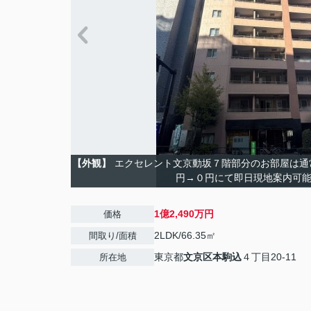
【外観】
エクセレント文京動坂７階部分のお部屋は通
円→０円にて即日現地案内可
1億2,490万円
価格
2LDK/66.35㎡
間取り/面積
東京都
文京区
本駒込
４丁目20-11
所在地