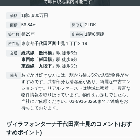
て即日現地案内可能です！
1億3,980万円
価格
56.84㎡
2LDK
面積
間取り
築29年
1階/8階建
築年数
所在階
東京都
千代田区
富士見
１丁目2-19
所在地
総武線
「
飯田橋
」駅 徒歩5分
交通
東西線
「
飯田橋
」駅 徒歩6分
東西線
「
九段下
」駅 徒歩6分
おでかけ好きな方には、駅から徒歩5分の駅近物件がお
備考
すすめです。共有部分も清潔感があり、綺麗な中古マン
ションです。リアルファーストは地域に密着し、豊富な
物件情報を取り扱っています。物件をお探しでしたら、
当社にご依頼ください。03-5916-8260までご連絡をお
待ちしております。
ヴィラフォンターナ千代田富士見のコメント(おす
すめポイント)