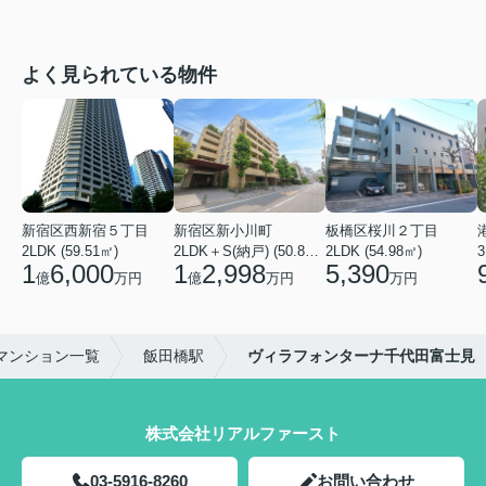
よく見られている物件
新宿区西新宿５丁目
新宿区新小川町
板橋区桜川２丁目
2LDK (59.51㎡)
2LDK＋S(納戸) (50.88㎡)
2LDK (54.98㎡)
3
1
6,000
1
2,998
5,390
億
万円
億
万円
万円
マンション一覧
飯田橋駅
ヴィラフォンターナ千代田富士見
株式会社リアルファースト
03-5916-8260
お問い合わせ