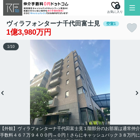
0
お気に入り
ヴィラフォンターナ千代田富士見
空室1
1億3,980万円
1
/
10
【外観】ヴィラフォンターナ千代田富士見１階部分のお部屋は通常仲介
手数料４６７万９４００円→０円！さらにキャッシュバック３８万円に