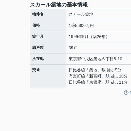
スカール築地の基本情報
物件名
スカール築地
価格
1億5,800万円
築年月
1999年9月（築26年）
総戸数
39戸
所在地
東京都
中央区
築地
６丁目8-10
交通
日比谷線
「
築地
」駅 徒歩5分
有楽町線
「
新富町
」駅 徒歩10分
日比谷線
「
東銀座
」駅 徒歩11分