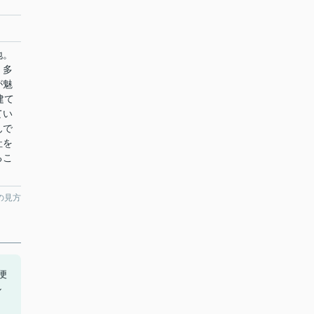
地。
。多
が魅
建て
てい
んで
社を
るこ
の見方
便
ル