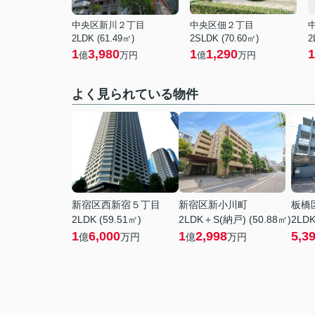
中央区新川２丁目
中央区佃２丁目
2LDK (61.49㎡)
2SLDK (70.60㎡)
2
1
3,980
1
1,290
1
億
万円
億
万円
よく見られている物件
新宿区西新宿５丁目
新宿区新小川町
板橋
2LDK (59.51㎡)
2LDK＋S(納戸) (50.88㎡)
2LDK
1
6,000
1
2,998
5,3
億
万円
億
万円