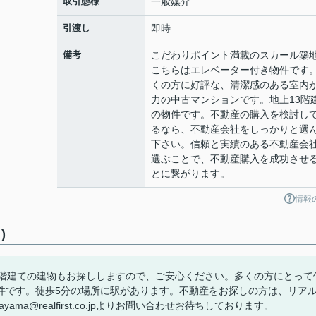
取引態様
一般媒介
引渡し
即時
備考
こだわりポイント満載のスカール築
こちらはエレベーター付き物件です
くの方に好評な、清潔感のある室内
力の中古マンションです。地上13階
の物件です。不動産の購入を検討し
るなら、不動産会社をしっかりと選
下さい。信頼と実績のある不動産会
選ぶことで、不動産購入を成功させ
とに繋がります。
情報
)
3階建ての建物もお探ししますので、ご安心ください。多くの方にとって
件です。徒歩5分の場所に駅があります。不動産をお探しの方は、リア
yama@realfirst.co.jpよりお問い合わせお待ちしております。