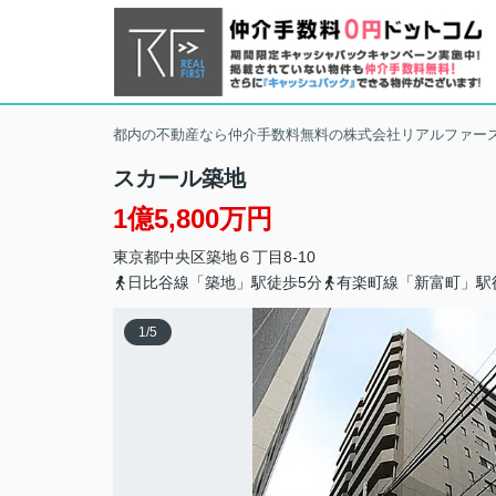
都内の不動産なら仲介手数料無料の株式会社リアルファー
スカール築地
1億5,800万円
東京都
中央区
築地
６丁目8-10
日比谷線「築地」駅徒歩5分
有楽町線「新富町」駅
1
/
5