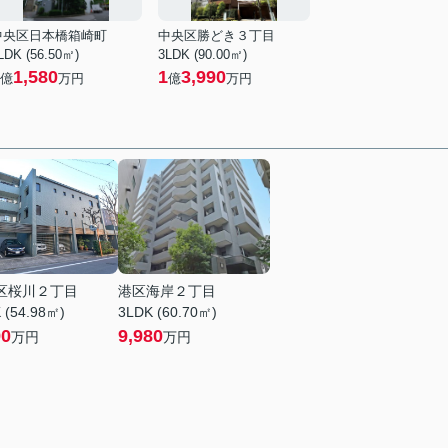
中央区日本橋箱崎町
中央区勝どき３丁目
LDK (56.50㎡)
3LDK (90.00㎡)
1,580
1
3,990
億
万円
億
万円
区桜川２丁目
港区海岸２丁目
 (54.98㎡)
3LDK (60.70㎡)
90
9,980
万円
万円