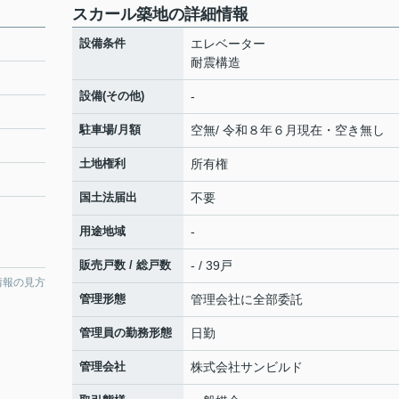
スカール築地の詳細情報
設備条件
エレベーター
耐震構造
設備(その他)
-
駐車場/月額
空無/ 令和８年６月現在・空き無し
土地権利
所有権
国土法届出
不要
用途地域
-
販売戸数 / 総戸数
- / 39戸
情報の見方
管理形態
管理会社に全部委託
管理員の勤務形態
日勤
管理会社
株式会社サンビルド