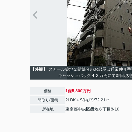
【外観】
スカール築地２階部分のお部屋は通常仲介手
キャッシュバック４３万円にて即日現
1億5,800万円
価格
2LDK＋S(納戸)/72.21㎡
間取り/面積
東京都
中央区
築地
６丁目8-10
所在地