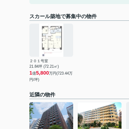
スカール築地で募集中の物件
２０１号室
21.84坪 (72.21㎡)
1
5,800
億
万円(723.44万
円/坪)
近隣の物件