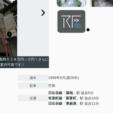
数料５２８万円→０円！さらに
地案内可能です！
1999年9月(築26年)
築年
空無
駐車
日比谷線
「
築地
」駅 徒歩5分
有楽町線
「
新富町
」駅 徒歩10分
交通
日比谷線
「
東銀座
」駅 徒歩11分