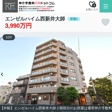
0
お気に入り
エンゼルハイム西新井大師
空室1
3,990万円
1
/
20
【外観】エンゼルハイム西新井大師２階部分のお部屋は通常仲介手数料