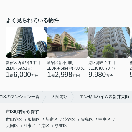
よく見られている物件
新宿区西新宿５丁目
新宿区新小川町
港区海岸２丁目
2LDK (59.51㎡)
2LDK＋S(納戸) (50.88㎡)
3LDK (60.70㎡)
2
1
6,000
1
2,998
9,980
億
万円
億
万円
万円
立区のマンション一覧
大師前駅
エンゼルハイム西新井大師
市区町村から探す
世田谷区
板橋区
新宿区
渋谷区
豊島区
中央区
大田区
江東区
港区
杉並区