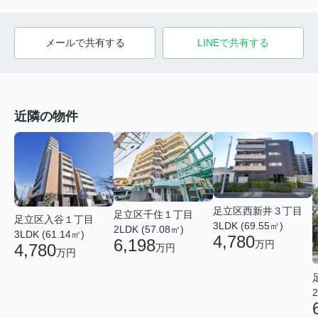
メールで共有する
LINEで共有する
近隣の物件
足立区西新井３丁目
足立区千住１丁目
足立区入谷１丁目
3LDK (69.55㎡)
2LDK (57.08㎡)
3LDK (61.14㎡)
4,780
6,198
万円
4,780
万円
万円
2