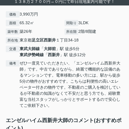
１３８万２７００円→０円にて即日現地案内可能です！
3,990万円
価格
65.32㎡
3LDK
面積
間取り
築26年
2階/8階建
築年数
所在階
東京都
足立区
西新井
１丁目34-18
所在地
東武大師線
「
大師前
」駅 徒歩5分
交通
東武伊勢崎線
「
西新井
」駅 徒歩12分
ぜひ一度見ていただきたい、「エンゼルハイム西新井大
備考
師」です。中古でありながら、綺麗で機能的な設備のあ
るマンションです。電車移動の多い方には、駅から徒歩
5分の物件がおすすめです。こちらは利便性の高いエレ
ベーター付きの物件です。不動産のご購入を検討してい
るが不動産の知識がなくて不安だと思う方でも、経験豊
富な当社スタッフがしっかりとサポートするので安心し
てご依頼下さい。
エンゼルハイム西新井大師のコメント(おすすめポ
イント)