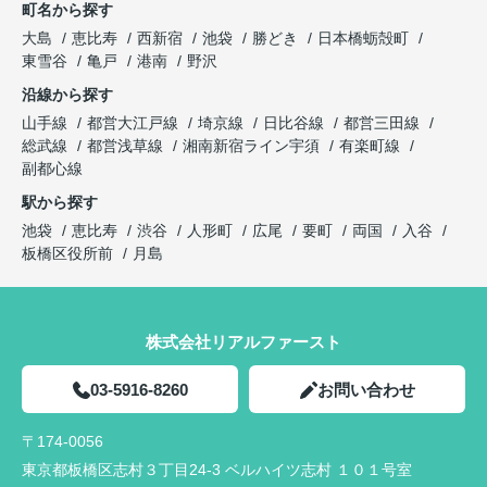
町名から探す
大島
恵比寿
西新宿
池袋
勝どき
日本橋蛎殻町
東雪谷
亀戸
港南
野沢
沿線から探す
山手線
都営大江戸線
埼京線
日比谷線
都営三田線
総武線
都営浅草線
湘南新宿ライン宇須
有楽町線
副都心線
駅から探す
池袋
恵比寿
渋谷
人形町
広尾
要町
両国
入谷
板橋区役所前
月島
株式会社リアルファースト
03-5916-8260
お問い合わせ
〒174-0056
東京都板橋区志村３丁目24-3 ベルハイツ志村 １０１号室