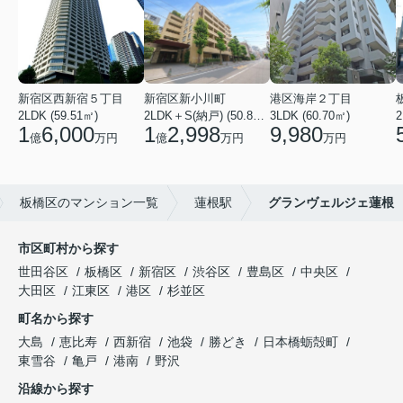
新宿区西新宿５丁目
新宿区新小川町
港区海岸２丁目
2LDK (59.51㎡)
2LDK＋S(納戸) (50.88㎡)
3LDK (60.70㎡)
2
1
6,000
1
2,998
9,980
億
万円
億
万円
万円
板橋区のマンション一覧
蓮根駅
グランヴェルジェ蓮根
市区町村から探す
世田谷区
板橋区
新宿区
渋谷区
豊島区
中央区
大田区
江東区
港区
杉並区
町名から探す
大島
恵比寿
西新宿
池袋
勝どき
日本橋蛎殻町
東雪谷
亀戸
港南
野沢
沿線から探す