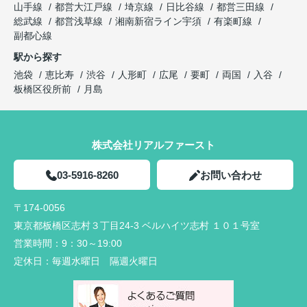
山手線
都営大江戸線
埼京線
日比谷線
都営三田線
総武線
都営浅草線
湘南新宿ライン宇須
有楽町線
副都心線
駅から探す
池袋
恵比寿
渋谷
人形町
広尾
要町
両国
入谷
板橋区役所前
月島
株式会社リアルファースト
03-5916-8260
お問い合わせ
〒174-0056
東京都板橋区志村３丁目24-3 ベルハイツ志村 １０１号室
営業時間：
9：30～19:00
定休日：
毎週水曜日 隔週火曜日