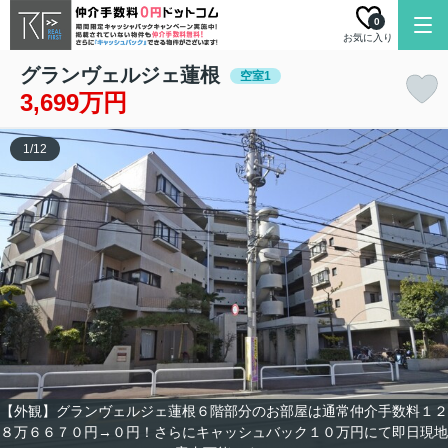
0
お気に入り
グランヴェルジェ蓮根
空室1
3,699万円
1
/
12
【外観】グランヴェルジェ蓮根６階部分のお部屋は通常仲介手数料１２
８万６６７０円→０円！さらにキャッシュバック１０万円にて即日現地