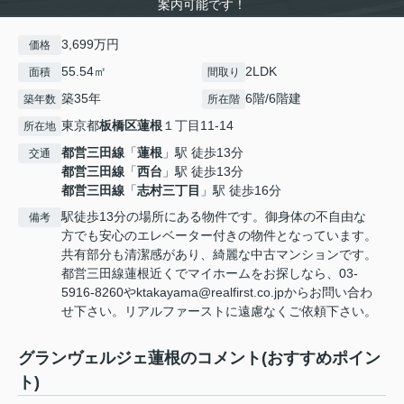
案内可能です！
3,699万円
価格
55.54㎡
2LDK
面積
間取り
築35年
6階/6階建
築年数
所在階
東京都
板橋区
蓮根
１丁目11-14
所在地
都営三田線
「
蓮根
」駅 徒歩13分
交通
都営三田線
「
西台
」駅 徒歩13分
都営三田線
「
志村三丁目
」駅 徒歩16分
駅徒歩13分の場所にある物件です。御身体の不自由な
備考
方でも安心のエレベーター付きの物件となっています。
共有部分も清潔感があり、綺麗な中古マンションです。
都営三田線蓮根近くでマイホームをお探しなら、03-
5916-8260やktakayama@realfirst.co.jpからお問い合わ
せ下さい。リアルファーストに遠慮なくご依頼下さい。
グランヴェルジェ蓮根のコメント(おすすめポイン
ト)