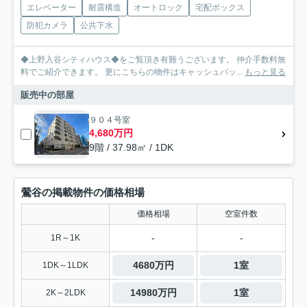
エレベーター
耐震構造
オートロック
宅配ボックス
防犯カメラ
公共下水
◆上野入谷シティハウス◆をご覧頂き有難うございます。 仲介手数料無
料でご紹介できます。 更にこちらの物件はキャッシュバッ...
もっと見る
販売中の部屋
９０４号室
4,680万円
9階 / 37.98㎡ / 1DK
鶯谷の掲載物件の価格相場
価格相場
空室件数
-
-
1R～1K
4680万円
1室
1DK～1LDK
14980万円
1室
2K～2LDK