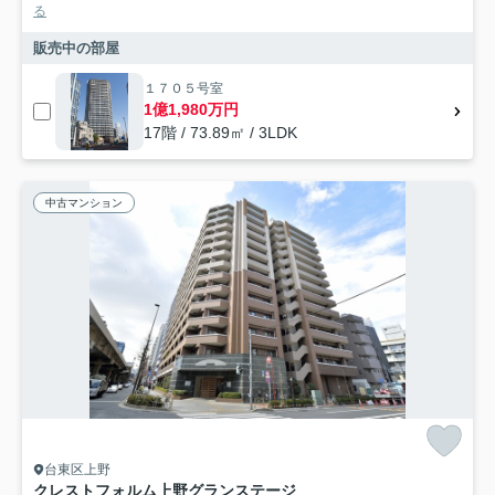
る
販売中の部屋
１７０５号室
1億1,980万円
17階 / 73.89㎡ / 3LDK
中古マンション
台東区上野
クレストフォルム上野グランステージ