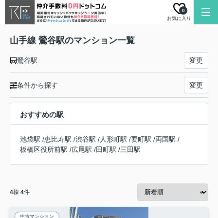
0
お気に入り
山手線 鶯谷駅のマンション一覧
鶯谷駅
変更
条件から探す
変更
おすすめの駅
池袋駅
/
恵比寿駅
/
渋谷駅
/
人形町駅
/
要町駅
/
両国駅
/
板橋区役所前駅
/
広尾駅
/
田町駅
/
三田駅
4
棟
4
件
中古マンション