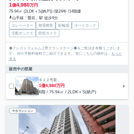
1
4,980
億
万円
75.94㎡ (2LDK＋S(納戸)) /築24年 /14階建
山手線「鶯谷」駅 徒歩9分
エレベーター
耐震構造
駐輪場
オートロック
宅配ボックス
防犯カメラ
◆クレストフォルム上野グランステージ◆をご覧頂き有難うございま
す。 仲介手数料無料でご紹介できます。 更にこちらの物件は...
もっと
見る
販売中の部屋
６１２号室
1億4,980万円
6階 / 75.94㎡ / 2LDK＋S(納戸)
中古マンション