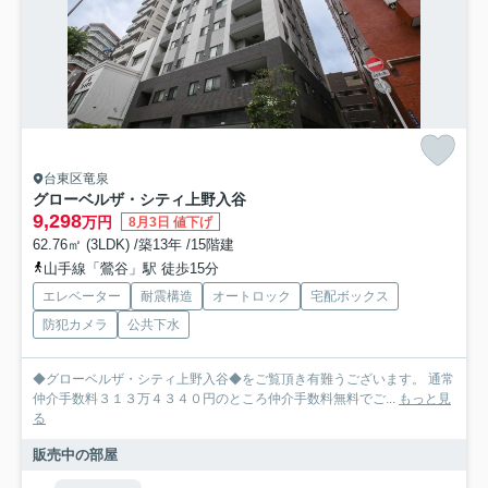
台東区竜泉
グローベルザ・シティ上野入谷
9,298
万円
8月3日 値下げ
62.76㎡ (3LDK) /築13年 /15階建
山手線「鶯谷」駅 徒歩15分
エレベーター
耐震構造
オートロック
宅配ボックス
防犯カメラ
公共下水
◆グローベルザ・シティ上野入谷◆をご覧頂き有難うございます。 通常
仲介手数料３１３万４３４０円のところ仲介手数料無料でご...
もっと見
る
販売中の部屋