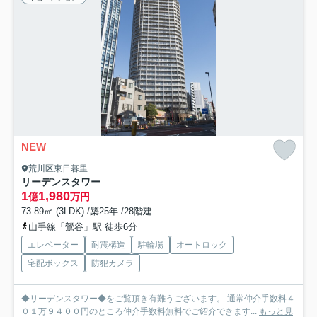
NEW
荒川区東日暮里
リーデンスタワー
1
1,980
億
万円
73.89㎡ (3LDK) /築25年 /28階建
山手線「鶯谷」駅 徒歩6分
エレベーター
耐震構造
駐輪場
オートロック
宅配ボックス
防犯カメラ
◆リーデンスタワー◆をご覧頂き有難うございます。 通常仲介手数料４
０１万９４００円のところ仲介手数料無料でご紹介できます...
もっと見