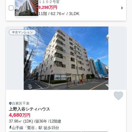
１１０２号室
9,298万円
11階 / 62.76㎡ / 3LDK
中古マンション
台東区千束
上野入谷シティハウス
4,680
万円
37.98㎡ (1DK) /築36年 /12階建
山手線「鶯谷」駅 徒歩15分