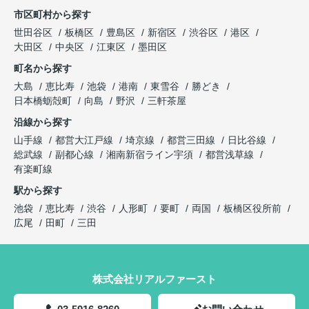
市区町村から探す
世田谷区
板橋区
豊島区
新宿区
渋谷区
港区
大田区
中央区
江東区
墨田区
町名から探す
大島
恵比寿
池袋
港南
東雪谷
勝どき
日本橋蛎殻町
向島
野沢
三軒茶屋
沿線から探す
山手線
都営大江戸線
埼京線
都営三田線
日比谷線
総武線
副都心線
湘南新宿ライン宇須
都営浅草線
有楽町線
駅から探す
池袋
恵比寿
渋谷
人形町
要町
両国
板橋区役所前
広尾
田町
三田
株式会社リアルファースト