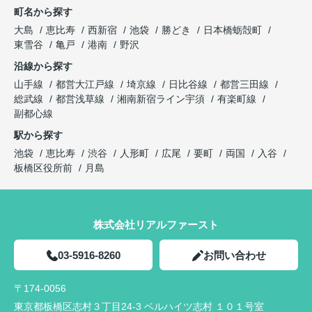
町名から探す
大島
恵比寿
西新宿
池袋
勝どき
日本橋蛎殻町
東雪谷
亀戸
港南
野沢
沿線から探す
山手線
都営大江戸線
埼京線
日比谷線
都営三田線
総武線
都営浅草線
湘南新宿ライン宇須
有楽町線
副都心線
駅から探す
池袋
恵比寿
渋谷
人形町
広尾
要町
両国
入谷
板橋区役所前
月島
株式会社リアルファースト
03-5916-8260
お問い合わせ
〒174-0056
東京都板橋区志村３丁目24-3 ベルハイツ志村 １０１号室