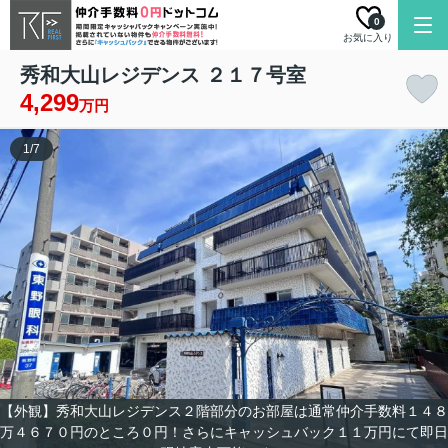
0
お気に入り
秀和大山レジデンス ２１７号室
4,299
万円
1
/
7
【外観】秀和大山レジデンス２階部分のお部屋は通常仲介手数料１４８
万４６７０円のところ０円！さらにキャッシュバック１１万円にて即日