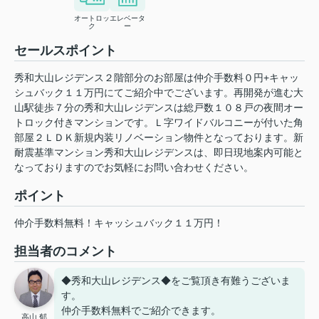
オートロッ
エレベータ
ク
ー
セールスポイント
秀和大山レジデンス２階部分のお部屋は仲介手数料０円+キャッ
シュバック１１万円にてご紹介中でございます。再開発が進む大
山駅徒歩７分の秀和大山レジデンスは総戸数１０８戸の夜間オー
トロック付きマンションです。Ｌ字ワイドバルコニーが付いた角
部屋２ＬＤＫ新規内装リノベーション物件となっております。新
耐震基準マンション秀和大山レジデンスは、即日現地案内可能と
なっておりますのでお気軽にお問い合わせください。
ポイント
仲介手数料無料！キャッシュバック１１万円！
担当者のコメント
◆秀和大山レジデンス◆をご覧頂き有難うございま
す。
仲介手数料無料でご紹介できます。
高山 郁