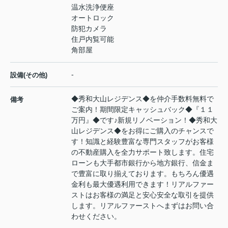
温水洗浄便座
オートロック
防犯カメラ
住戸内覧可能
角部屋
-
設備(その他)
◆秀和大山レジデンス◆を仲介手数料無料で
備考
ご案内！期間限定キャッシュバック◆『１１
万円』◆です♪新規リノベーション！◆秀和大
山レジデンス◆をお得にご購入のチャンスで
す！知識と経験豊富な専門スタッフがお客様
の不動産購入を全力サポート致します。住宅
ローンも大手都市銀行から地方銀行、信金ま
で豊富に取り揃えております。もちろん優遇
金利も最大優遇利用できます！リアルファー
ストはお客様の満足と安心安全な取引を提供
します。リアルファーストへまずはお問い合
わせください。