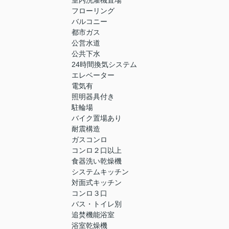
室内洗濯機置場
フローリング
バルコニー
都市ガス
公営水道
公共下水
24時間換気システム
エレベーター
電気有
照明器具付き
駐輪場
バイク置場あり
耐震構造
ガスコンロ
コンロ２口以上
食器洗い乾燥機
システムキッチン
対面式キッチン
コンロ３口
バス・トイレ別
追焚機能浴室
浴室乾燥機