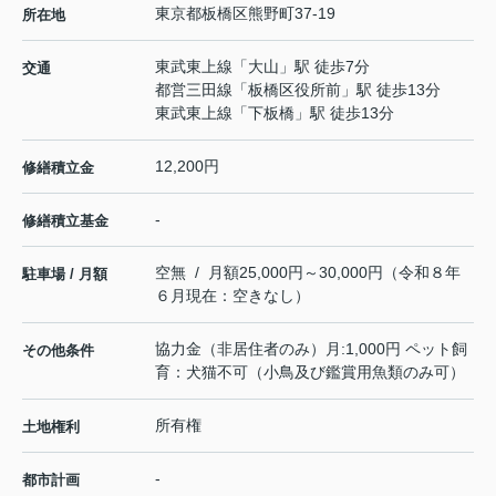
東京都
板橋区
熊野町
37-19
所在地
東武東上線
「
大山
」駅 徒歩7分
交通
都営三田線
「
板橋区役所前
」駅 徒歩13分
東武東上線
「
下板橋
」駅 徒歩13分
12,200円
修繕積立金
-
修繕積立基金
空無 / 月額25,000円～30,000円（令和８年
駐車場 / 月額
６月現在：空きなし）
協力金（非居住者のみ）月:1,000円 ペット飼
その他条件
育：犬猫不可（小鳥及び鑑賞用魚類のみ可）
所有権
土地権利
-
都市計画