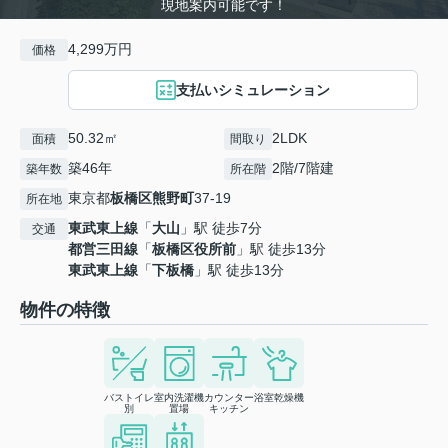
現地案内可能です！
4,299万円
価格
支払いシミュレーション
50.32㎡
2LDK
面積
間取り
築46年
2階/7階建
築年数
所在階
東京都
板橋区
熊野町
37-19
所在地
東武東上線
「
大山
」駅 徒歩7分
交通
都営三田線
「
板橋区役所前
」駅 徒歩13分
東武東上線
「
下板橋
」駅 徒歩13分
物件の特徴
バストイレ
室内洗濯機
カウンター
浴室乾燥機
別
置場
キッチン