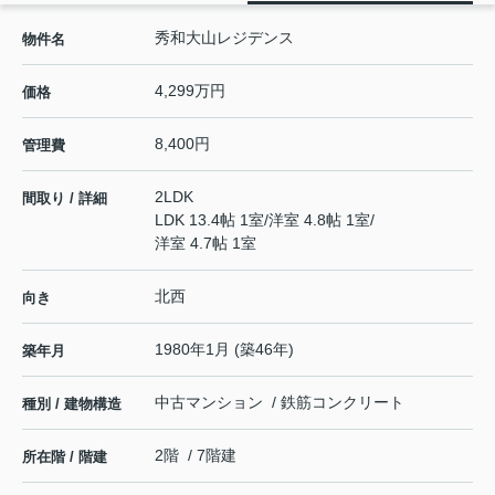
秀和大山レジデンス
物件名
4,299万円
価格
8,400円
管理費
2LDK
間取り / 詳細
LDK 13.4帖 1室
/
洋室 4.8帖 1室
/
洋室 4.7帖 1室
北西
向き
1980年1月 (築46年)
築年月
中古マンション / 鉄筋コンクリート
種別 / 建物構造
2階 / 7階建
所在階 / 階建