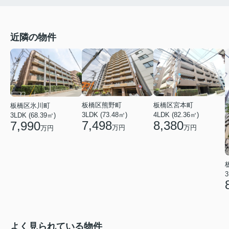
近隣の物件
板橋区熊野町
板橋区宮本町
板橋区氷川町
3LDK (73.48㎡)
4LDK (82.36㎡)
3LDK (68.39㎡)
7,498
8,380
7,990
万円
万円
万円
3
よく見られている物件