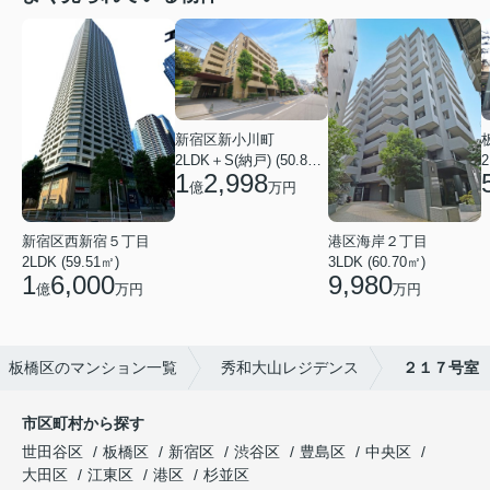
新宿区新小川町
2LDK＋S(納戸) (50.88㎡)
2
1
2,998
億
万円
新宿区西新宿５丁目
港区海岸２丁目
2LDK (59.51㎡)
3LDK (60.70㎡)
1
6,000
9,980
億
万円
万円
板橋区のマンション一覧
秀和大山レジデンス
２１７号室
市区町村から探す
世田谷区
板橋区
新宿区
渋谷区
豊島区
中央区
大田区
江東区
港区
杉並区