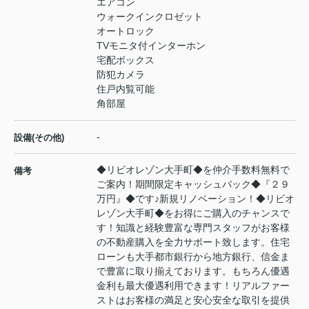
エアコン
ウォークインクロゼット
オートロック
TVモニタ付インターホン
宅配ボックス
防犯カメラ
住戸内覧可能
角部屋
-
設備(その他)
◆リビオレゾン大手町◆を仲介手数料無料で
備考
ご案内！期間限定キャッシュバック◆『２９
万円』◆です♪新規リノベーション！◆リビオ
レゾン大手町◆をお得にご購入のチャンスで
す！知識と経験豊富な専門スタッフがお客様
の不動産購入を全力サポート致します。住宅
ローンも大手都市銀行から地方銀行、信金ま
で豊富に取り揃えております。もちろん優遇
金利も最大優遇利用できます！リアルファー
ストはお客様の満足と安心安全な取引を提供