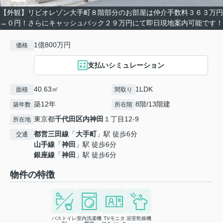
【外観】リビオレゾン大手町８階部分のお部屋は仲介手数料３６３万円
→０円！さらにキャッシュバック２９万円にて即日現地案内可能です！
1億800万円
価格
支払いシミュレーション
40.63㎡
1LDK
面積
間取り
築12年
8階/13階建
築年数
所在階
東京都
千代田区
内神田
１丁目12-9
所在地
都営三田線
「
大手町
」駅 徒歩6分
交通
山手線
「
神田
」駅 徒歩6分
銀座線
「
神田
」駅 徒歩6分
物件の特徴
バストイレ
室内洗濯機
TVモニタ
浴室乾燥機