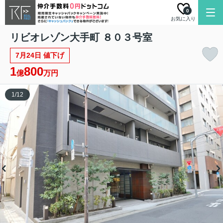
0
お気に入り
リビオレゾン大手町 ８０３号室
7月24日 値下げ
1
800
億
万円
1
/
12