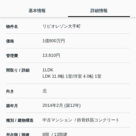
基本情報
詳細情報
リビオレゾン大手町
物件名
1億800万円
価格
13,810円
管理費
1LDK
間取り / 詳細
LDK 11.8帖 1室
/
洋室 4.0帖 1室
北
向き
2014年2月 (築12年)
築年月
中古マンション / 鉄骨鉄筋コンクリート
種別 / 建物構造
8階 / 13階建
所在階 / 階建