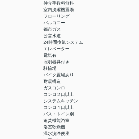
仲介手数料無料
室内洗濯機置場
フローリング
バルコニー
都市ガス
公営水道
24時間換気システム
エレベーター
電気有
照明器具付き
駐輪場
バイク置場あり
耐震構造
ガスコンロ
コンロ２口以上
システムキッチン
コンロ４口以上
バス・トイレ別
追焚機能浴室
浴室乾燥機
温水洗浄便座