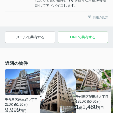
にとって良い物件どうかを様々な角度から検
証してアドバイスします。
情報の見方
メールで共有する
LINEで共有する
近隣の物件
千代田区飯田橋３丁目
千代田区岩本町２丁目
1SLDK (50.80㎡)
2LDK (51.20㎡)
1
1,480
億
万円
9,999
万円