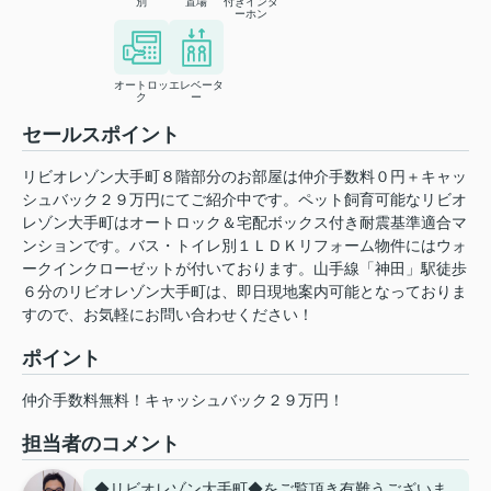
別
置場
付きインタ
ーホン
オートロッ
エレベータ
ク
ー
セールスポイント
リビオレゾン大手町８階部分のお部屋は仲介手数料０円＋キャッ
シュバック２９万円にてご紹介中です。ペット飼育可能なリビオ
レゾン大手町はオートロック＆宅配ボックス付き耐震基準適合マ
ンションです。バス・トイレ別１ＬＤＫリフォーム物件にはウォ
ークインクローゼットが付いております。山手線「神田」駅徒歩
６分のリビオレゾン大手町は、即日現地案内可能となっておりま
すので、お気軽にお問い合わせください！
ポイント
仲介手数料無料！キャッシュバック２９万円！
担当者のコメント
◆リビオレゾン大手町◆をご覧頂き有難うございま