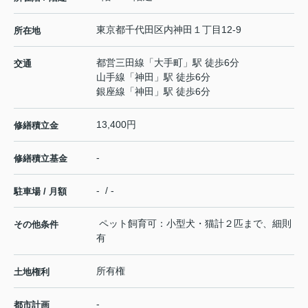
東京都
千代田区
内神田
１丁目12-9
所在地
都営三田線
「
大手町
」駅 徒歩6分
交通
山手線
「
神田
」駅 徒歩6分
銀座線
「
神田
」駅 徒歩6分
13,400円
修繕積立金
-
修繕積立基金
- / -
駐車場 / 月額
ペット飼育可：小型犬・猫計２匹まで、細則
その他条件
有
所有権
土地権利
-
都市計画