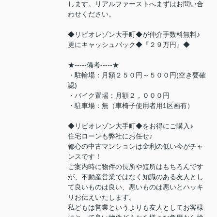
します。リアルファーストへまずはお問い合
わせください。
◆リビオレゾン大手町◆が仲介手数料無料♪
更にキャッシュバック◆『２９万円』◆
★-----備考-----★
・駐輪場：月額２５０円～５００円(空き要確
認)
・バイク置場：月額２，０００円
・駐車場：無（車椅子使用者用1区画有）
◆リビオレゾン大手町◆をお得にご購入♪
住宅ローンも弊社にお任せ♪
都心の中古マンションは金利の低い今がチャ
ンスです！
ご案内時に物件の長所や短所はもちろんです
が、不動産営業ではなく知識のある友人とし
て良いものは良い、悪いものは悪いとハッキ
リお伝えいたします。
私どもは営業というよりも友人としてお客様