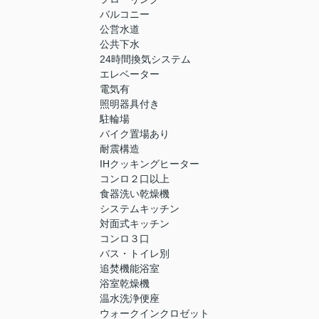
バルコニー
公営水道
公共下水
24時間換気システム
エレベーター
電気有
照明器具付き
駐輪場
バイク置場あり
耐震構造
IHクッキングヒーター
コンロ２口以上
食器洗い乾燥機
システムキッチン
対面式キッチン
コンロ３口
バス・トイレ別
追焚機能浴室
浴室乾燥機
温水洗浄便座
ウォークインクロゼット