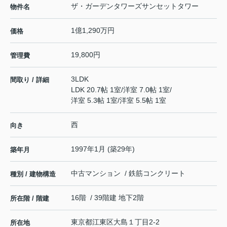
ザ・ガーデンタワーズサンセットタワー
物件名
1億1,290万円
価格
19,800円
管理費
3LDK
間取り / 詳細
LDK 20.7帖 1室
/
洋室 7.0帖 1室
/
洋室 5.3帖 1室
/
洋室 5.5帖 1室
西
向き
1997年1月 (築29年)
築年月
中古マンション / 鉄筋コンクリート
種別 / 建物構造
16階 / 39階建 地下2階
所在階 / 階建
東京都
江東区
大島
１丁目2-2
所在地