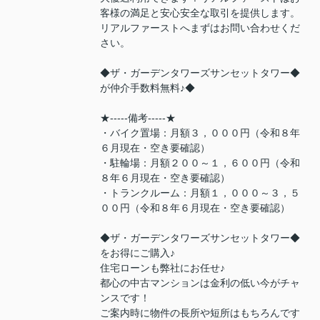
客様の満足と安心安全な取引を提供します。
リアルファーストへまずはお問い合わせくだ
さい。
◆ザ・ガーデンタワーズサンセットタワー◆
が仲介手数料無料♪◆
★-----備考-----★
・バイク置場：月額３，０００円（令和８年
６月現在・空き要確認）
・駐輪場：月額２００～１，６００円（令和
８年６月現在・空き要確認）
・トランクルーム：月額１，０００～３，５
００円（令和８年６月現在・空き要確認）
◆ザ・ガーデンタワーズサンセットタワー◆
をお得にご購入♪
住宅ローンも弊社にお任せ♪
都心の中古マンションは金利の低い今がチャ
ンスです！
ご案内時に物件の長所や短所はもちろんです