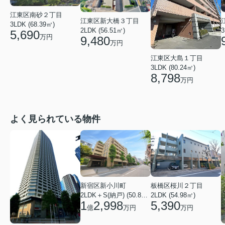
江東区南砂２丁目
江東区新大橋３丁目
3LDK (68.39㎡)
3
2LDK (56.51㎡)
5,690
万円
9,480
万円
江東区大島１丁目
3LDK (80.24㎡)
8,798
万円
よく見られている物件
新宿区新小川町
板橋区桜川２丁目
2LDK＋S(納戸) (50.88㎡)
2LDK (54.98㎡)
1
2,998
5,390
億
万円
万円