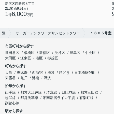
新宿区西新宿５丁目
2LDK (59.51㎡)
3
1
6,000
億
万円
一覧
ザ・ガーデンタワーズサンセットタワー
１６０５号室
市区町村から探す
世田谷区
板橋区
新宿区
渋谷区
豊島区
中央区
大田区
江東区
港区
杉並区
町名から探す
大島
恵比寿
西新宿
池袋
勝どき
日本橋蛎殻町
東雪谷
亀戸
港南
野沢
沿線から探す
山手線
都営大江戸線
埼京線
日比谷線
都営三田線
総武線
都営浅草線
湘南新宿ライン宇須
有楽町線
副都心線
駅から探す