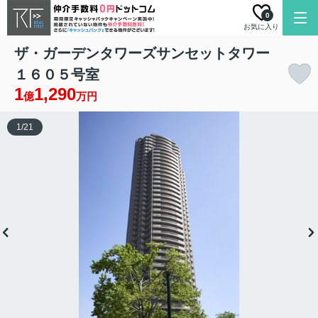
0
お気に入り
ザ・ガーデンタワーズサンセットタワー
１６０５号室
1
1,290
億
万円
1
/
21