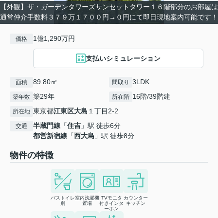
【外観】ザ・ガーデンタワーズサンセットタワー１６階部分のお部屋は
通常仲介手数料３７９万１７００円→０円にて即日現地案内可能です！
1億1,290万円
価格
支払いシミュレーション
89.80㎡
3LDK
面積
間取り
築29年
16階/39階建
築年数
所在階
東京都
江東区
大島
１丁目2-2
所在地
半蔵門線
「
住吉
」駅 徒歩6分
交通
都営新宿線
「
西大島
」駅 徒歩8分
物件の特徴
バストイレ
室内洗濯機
TVモニタ
カウンター
別
置場
付きインタ
キッチン
ーホン