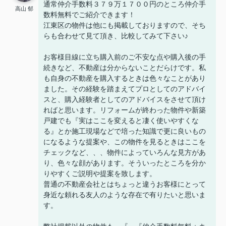
通常仲介手数料３７９万１７００円のところ仲介手
高山 郁
数料無料でご紹介できます！
江東区の物件は他にも掲載しておりますので、そち
らも合わせて見て頂き、比較してみて下さい♪
お客様目線に立ち購入前のご不安な点や購入後の手
続きなど、不動産は分からないことだらけです。私
も自身の不動産を購入するときは色々なことがあり
ました。その経験を踏まえてプロとしてのアドバイ
スと、購入経験者としてのアドバイスをさせて頂け
ればと思います。リフォームが終わった物件や新築
戸建でも『実はここを変えると凄く使いやすくな
る』とか施工現場などで培った知識で更に良いもの
になるような提案や、この物件を見るときはここを
チェックなど、、、物件によっていろんな見方があ
り、色々な顔があります。そういったところを分か
りやすくご説明や提案を致します。
普通の不動産会社とはちょっと違うお客様にとって
身近な頼れる友人のような存在で有りたいと思いま
す。