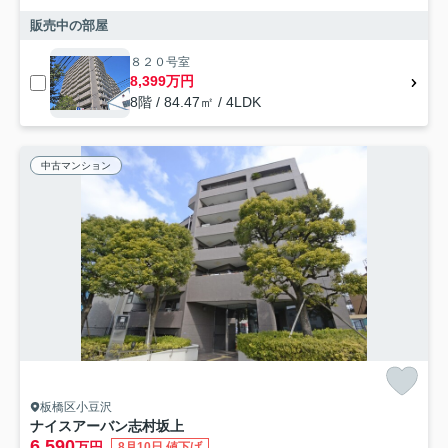
販売中の部屋
８２０号室
8,399万円
8階 / 84.47㎡ / 4LDK
中古マンション
板橋区小豆沢
ナイスアーバン志村坂上
6,590
万円
8月10日 値下げ