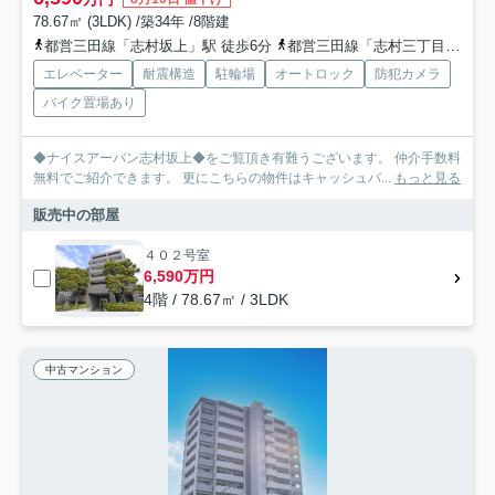
78.67㎡ (3LDK) /築34年 /8階建
都営三田線「志村坂上」駅 徒歩6分
都営三田線「志村三丁目」駅 徒歩12分
エレベーター
耐震構造
駐輪場
オートロック
防犯カメラ
バイク置場あり
◆ナイスアーバン志村坂上◆をご覧頂き有難うございます。 仲介手数料
無料でご紹介できます。 更にこちらの物件はキャッシュバ...
もっと見る
販売中の部屋
４０２号室
6,590万円
4階 / 78.67㎡ / 3LDK
中古マンション