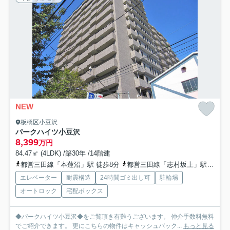
NEW
板橋区小豆沢
パークハイツ小豆沢
8,399
万円
84.47㎡ (4LDK) /築30年 /14階建
都営三田線「本蓮沼」駅 徒歩8分
都営三田線「志村坂上」駅 徒歩12分
エレベーター
耐震構造
24時間ゴミ出し可
駐輪場
オートロック
宅配ボックス
◆パークハイツ小豆沢◆をご覧頂き有難うございます。 仲介手数料無料
でご紹介できます。 更にこちらの物件はキャッシュバック...
もっと見る