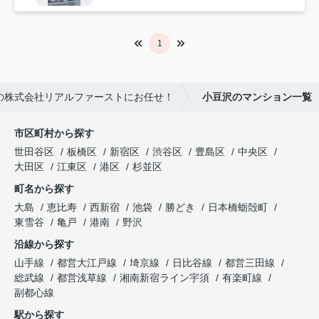
1
の株式会社リアルファーストにお任せ！
小豆沢のマンション一覧
市区町村から探す
世田谷区
板橋区
新宿区
渋谷区
豊島区
中央区
大田区
江東区
港区
杉並区
町名から探す
大島
恵比寿
西新宿
池袋
勝どき
日本橋蛎殻町
東雪谷
亀戸
港南
野沢
沿線から探す
山手線
都営大江戸線
埼京線
日比谷線
都営三田線
総武線
都営浅草線
湘南新宿ライン宇須
有楽町線
副都心線
駅から探す