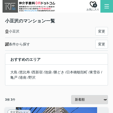
0
お気に入り
小豆沢のマンション一覧
小豆沢
変更
条件から探す
変更
おすすめのエリア
大島
/
恵比寿
/
西新宿
/
池袋
/
勝どき
/
日本橋蛎殻町
/
東雪谷
/
亀戸
/
港南
/
野沢
3
棟
3
件
中古マンション