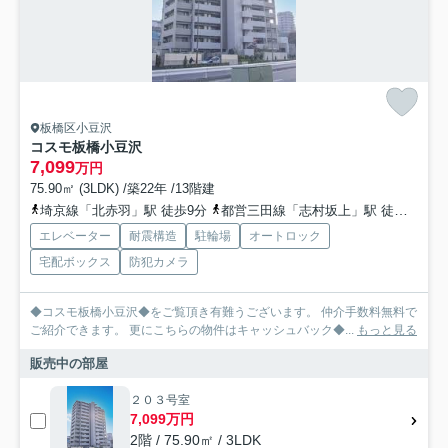
板橋区小豆沢
コスモ板橋小豆沢
7,099
万円
75.90㎡ (3LDK) /築22年 /13階建
埼京線「北赤羽」駅 徒歩9分
都営三田線「志村坂上」駅 徒歩14分
エレベーター
耐震構造
駐輪場
オートロック
宅配ボックス
防犯カメラ
◆コスモ板橋小豆沢◆をご覧頂き有難うございます。 仲介手数料無料で
ご紹介できます。 更にこちらの物件はキャッシュバック◆...
もっと見る
販売中の部屋
２０３号室
7,099万円
2階 / 75.90㎡ / 3LDK