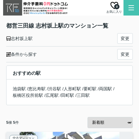
0
お気に入り
都営三田線 志村坂上駅のマンション一覧
志村坂上駅
変更
条件から探す
変更
おすすめの駅
池袋駅
/
恵比寿駅
/
渋谷駅
/
人形町駅
/
要町駅
/
両国駅
/
板橋区役所前駅
/
広尾駅
/
田町駅
/
三田駅
5
棟
5
件
中古マンション