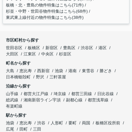
板橋・北・豊島の物件特集はこちら(71件)
杉並・中野・世田谷物件特集はこちら(68件)
東武東上線付近の物件特集はこちら(38件)
市区町村から探す
世田谷区
板橋区
新宿区
豊島区
渋谷区
港区
大田区
江東区
中央区
杉並区
町名から探す
大島
恵比寿
西新宿
池袋
港南
東雪谷
勝どき
日本橋蛎殻町
野沢
三軒茶屋
沿線から探す
山手線
都営大江戸線
埼京線
都営三田線
日比谷線
総武線
湘南新宿ライン宇須
副都心線
都営浅草線
有楽町線
駅から探す
池袋
恵比寿
渋谷
人形町
要町
両国
板橋区役所前
広尾
田町
三田