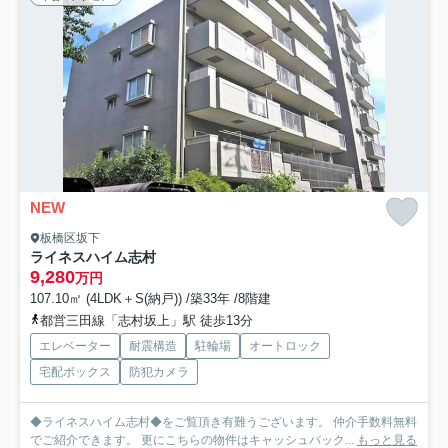
NEW
板橋区坂下
ライネスハイム志村
9,280
万円
107.10㎡ (4LDK＋S(納戸)) /築33年 /8階建
都営三田線「志村坂上」駅 徒歩13分
エレベーター
耐震構造
駐輪場
オートロック
宅配ボックス
防犯カメラ
◆ライネスハイム志村◆をご覧頂き有難うございます。 仲介手数料無料
でご紹介できます。 更にこちらの物件はキャッシュバック...
もっと見る