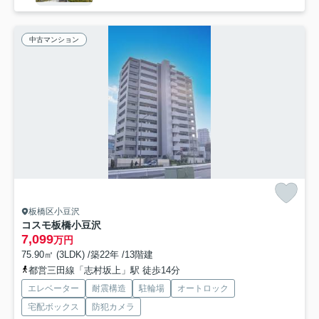
中古マンション
板橋区小豆沢
コスモ板橋小豆沢
7,099
万円
75.90㎡ (3LDK) /築22年 /13階建
都営三田線「志村坂上」駅 徒歩14分
エレベーター
耐震構造
駐輪場
オートロック
宅配ボックス
防犯カメラ