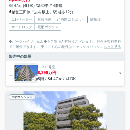
84.47㎡ (4LDK) /築30年 /14階建
都営三田線「志村坂上」駅 徒歩12分
エレベーター
耐震構造
24時間ゴミ出し可
駐輪場
オートロック
宅配ボックス
◆パークハイツ小豆沢◆をご覧頂き有難うございます。 仲介手数料無料
でご紹介できます。 更にこちらの物件はキャッシュバック...
もっと見る
販売中の部屋
８２０号室
8,399万円
8階 / 84.47㎡ / 4LDK
中古マンション