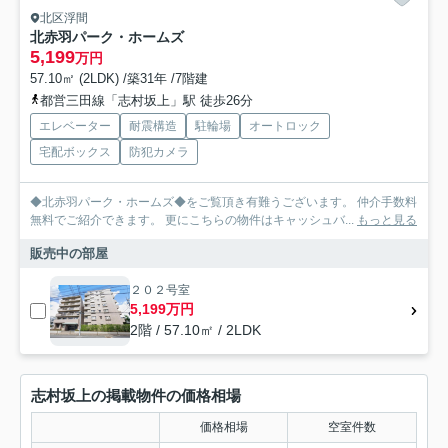
北区浮間
北赤羽パーク・ホームズ
5,199
万円
57.10㎡ (2LDK) /築31年 /7階建
都営三田線「志村坂上」駅 徒歩26分
エレベーター
耐震構造
駐輪場
オートロック
宅配ボックス
防犯カメラ
◆北赤羽パーク・ホームズ◆をご覧頂き有難うございます。 仲介手数料
無料でご紹介できます。 更にこちらの物件はキャッシュバ...
もっと見る
販売中の部屋
２０２号室
5,199万円
2階 / 57.10㎡ / 2LDK
志村坂上の掲載物件の価格相場
価格相場
空室件数