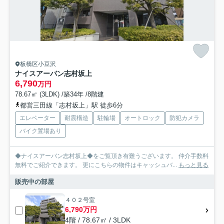
板橋区小豆沢
ナイスアーバン志村坂上
6,790
万円
78.67㎡ (3LDK) /築34年 /8階建
都営三田線「志村坂上」駅 徒歩6分
エレベーター
耐震構造
駐輪場
オートロック
防犯カメラ
バイク置場あり
◆ナイスアーバン志村坂上◆をご覧頂き有難うございます。 仲介手数料
無料でご紹介できます。 更にこちらの物件はキャッシュバ...
もっと見る
販売中の部屋
４０２号室
6,790万円
4階 / 78.67㎡ / 3LDK